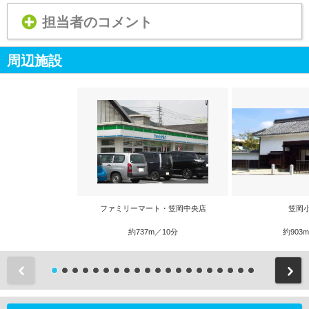
担当者のコメント
周辺施設
ファミリーマート・笠岡中央店
笠岡
約737m／10分
約903
前