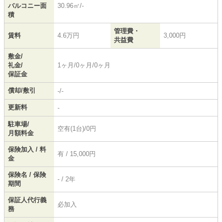
バルコニー面
30.96㎡/-
積
管理費・
賃料
4.6万円
3,000円
共益費
敷金/
礼金/
1ヶ月/0ヶ月/0ヶ月
保証金
償却/敷引
-/-
更新料
-
駐車場/
空有(1台)/0円
月額料金
保険加入 / 料
有 / 15,000円
金
保険名 / 保険
- / 2年
期間
保証人代行義
必加入
務