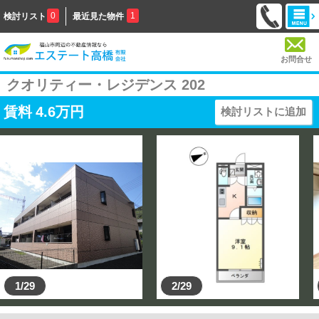
0
1
検討リスト
最近見た物件
お問合せ
クオリティー・レジデンス 202
賃料
4.6
万円
検討リストに追加
1/29
2/29