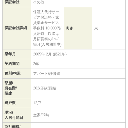
保証会社
その他
保証人代行サー
ビス保証料・家
賃集金サービス
保証会社詳細
向き
手数料 10,000円/
東
入居時、以降は
月額賃料の1％/
毎月(入居期間中)
築年月
2005年 2月 (築21年)
契約期間
2年
種別/構造
アパート/鉄骨造
部屋/
所在階/
202/2階/2階建
階建
総戸数
12戸
現況/
空家/即時
入居可能日
取引態様/