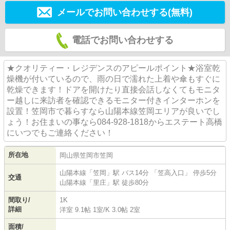
メールでお問い合わせする(無料)
電話でお問い合わせする
★クオリティー・レジデンスのアピールポイント★浴室乾
燥機が付いているので、雨の日で濡れた上着や傘もすぐに
乾燥できます！ドアを開けたり直接会話しなくてもモニタ
ー越しに来訪者を確認できるモニター付きインターホンを
設置！笠岡市で暮らすなら山陽本線笠岡エリアが良いでし
ょう！お住まいの事なら084-928-1818からエステート高橋
にいつでもご連絡ください！
所在地
岡山県
笠岡市
笠岡
山陽本線
「
笠岡
」駅 バス14分 「笠高入口」 停歩5分
交通
山陽本線
「
里庄
」駅 徒歩80分
間取り/
1K
詳細
洋室 9.1帖 1室
/
K 3.0帖 2室
面積/