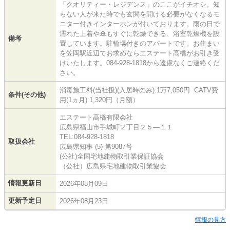
「クオリティー・レジデンス」のここがイチオシ。知
らない人が来た時でも玄関を開ける必要がなくなるモ
ニター付きインターホンが付いております。雨の日で
濡れた上着や傘もすぐに乾燥できる、浴室乾燥機を設
備考
置しています。駐輪場付きのアパートです。お住まい
を笠岡駅近辺でお求めならエステート高橋がお引き受
けいたします。084-928-1818から遠慮なくご連絡くだ
さい。
消毒施工料(当社扱)(入居時のみ):1万7,050円 CATV費
条件(その他)
用(1ヵ月):1,320円（月額）
エステート高橋有限会社
広島県福山市手城町２丁目２５―１１
TEL:084-928-1818
取扱会社
広島県知事 (5) 第9087号
(公社)全国宅地建物取引業保証協会
（公社）広島県宅地建物取引業協会
情報更新日
2026年08月09日
更新予定日
2026年08月23日
情報の見方