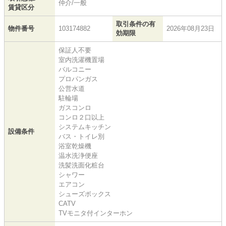
仲介/一般
賃貸区分
取引条件の有
物件番号
103174882
2026年08月23日
効期限
保証人不要
室内洗濯機置場
バルコニー
プロパンガス
公営水道
駐輪場
ガスコンロ
コンロ２口以上
システムキッチン
設備条件
バス・トイレ別
浴室乾燥機
温水洗浄便座
洗髪洗面化粧台
シャワー
エアコン
シューズボックス
CATV
TVモニタ付インターホン