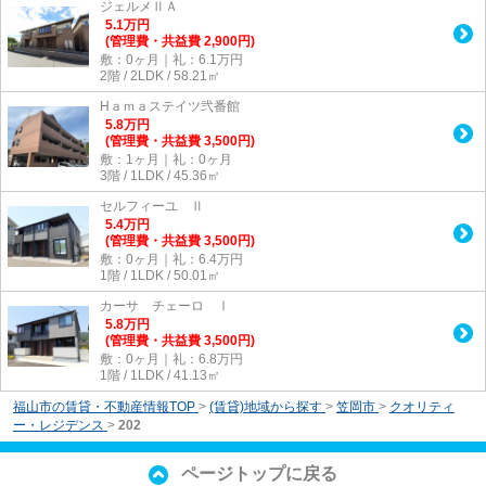
ジェルメⅡＡ
5.1
万
円
(管理費・共益費 2,900円)
敷：0ヶ月｜礼：6.1万円
2階 / 2LDK / 58.21㎡
Hａｍａステイツ弐番館
5.8
万
円
(管理費・共益費 3,500円)
敷：1ヶ月｜礼：0ヶ月
3階 / 1LDK / 45.36㎡
セルフィーユ Ⅱ
5.4
万
円
(管理費・共益費 3,500円)
敷：0ヶ月｜礼：6.4万円
1階 / 1LDK / 50.01㎡
カーサ チェーロ Ⅰ
5.8
万
円
(管理費・共益費 3,500円)
敷：0ヶ月｜礼：6.8万円
1階 / 1LDK / 41.13㎡
福山市の賃貸・不動産情報TOP
>
(賃貸)地域から探す
>
笠岡市
>
クオリティ
ー・レジデンス
>
202
ページトップに戻る