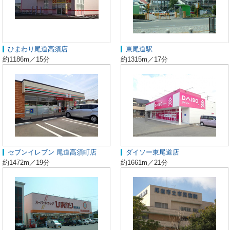
ひまわり尾道高須店
東尾道駅
約1186m／15分
約1315m／17分
セブンイレブン 尾道高須町店
ダイソー東尾道店
約1472m／19分
約1661m／21分