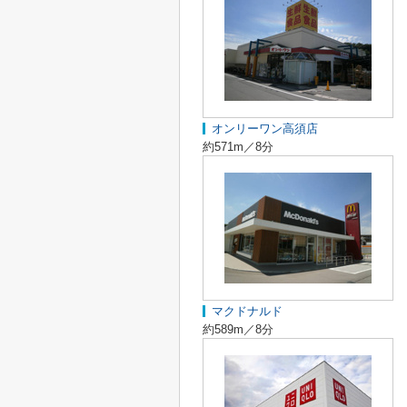
オンリーワン高須店
約571m／8分
マクドナルド
約589m／8分