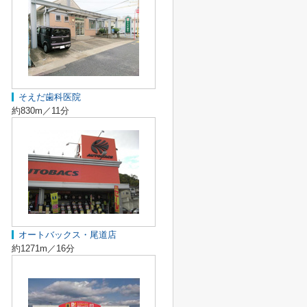
そえだ歯科医院
約830m／11分
オートバックス・尾道店
約1271m／16分