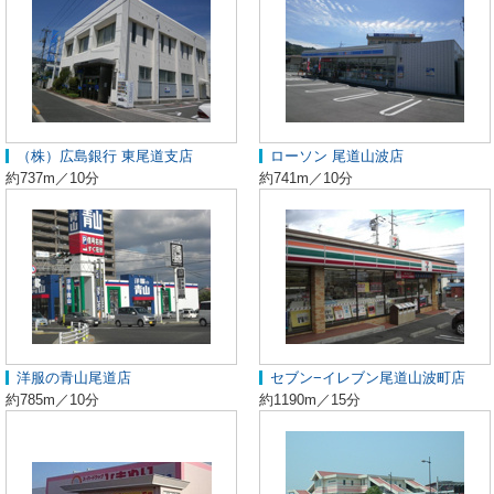
（株）広島銀行 東尾道支店
ローソン 尾道山波店
約737m／10分
約741m／10分
洋服の青山尾道店
セブン−イレブン尾道山波町店
約785m／10分
約1190m／15分