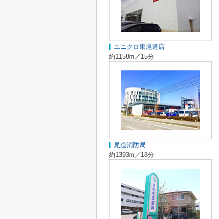
ユニクロ東尾道店
約1158m／15分
尾道消防局
約1393m／18分