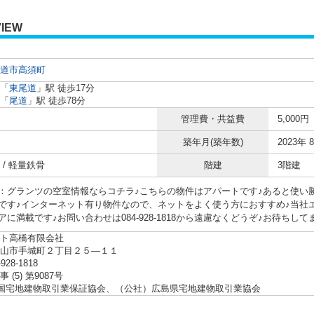
IEW
道市
高須町
「
東尾道
」駅 徒歩17分
「
尾道
」駅 徒歩78分
管理費・共益費
5,000円
築年月(築年数)
2023年 
 / 軽量鉄骨
階建
3階建
：グランツの空室情報ならコチラ♪こちらの物件はアパートです♪あると使い
です♪インターネット有り物件なので、ネットをよく使う方におすすめ♪当社
に満載です♪お問い合わせは084-928-1818から遠慮なくどうぞ♪お待ちして
ト高橋有限会社
福山市手城町２丁目２５―１１
-928-1818
 (5) 第9087号
全国宅地建物取引業保証協会、（公社）広島県宅地建物取引業協会