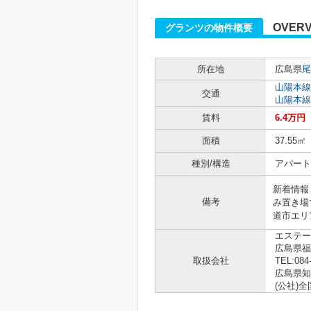
OVERV
グランツの物件概要
所在地
広島県
尾
山陽本線
交通
山陽本線
賃料
6.4万円
面積
37.55㎡
種別/構造
アパート
新着情報
備考
み置き場
道市エリア
エステー
広島県
取扱会社
TEL:084
広島県知事
(公社)