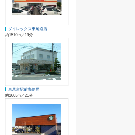
ダイレックス東尾道店
約1510m／19分
東尾道駅前郵便局
約1605m／21分