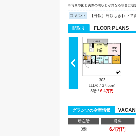
※写真や図と実際の現状とが異なる場合は現
コメント
【外観】外観もきれいで
FLOOR PLANS
間取り
303
1LDK / 37.55㎡
3階 /
6.4万円
VACAN
グランツの空室情報
所在階
賃料
6.4万円
3階