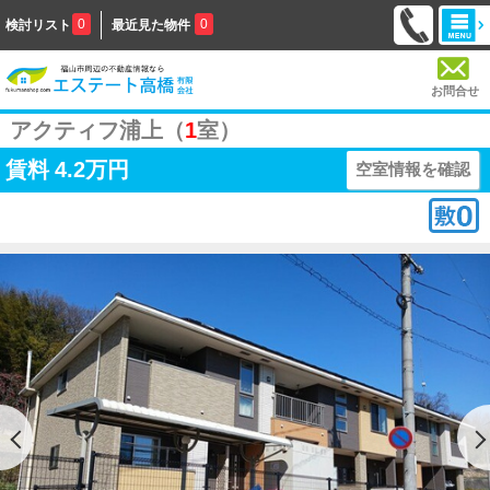
0
0
検討リスト
最近見た物件
お問合せ
アクティフ浦上（
1
室）
賃料
4.2万円
空室情報を確認