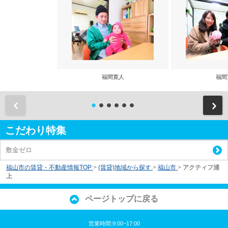
福間寛人
福間
前
こだわり特集
敷金ゼロ
福山市の賃貸・不動産情報TOP
>
(賃貸)地域から探す
>
福山市
>
アクティフ浦
上
ページトップに戻る
営業時間:9:00~17:00