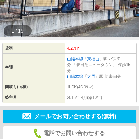
1 / 19
賃料
4.2万円
山陽本線
「
東福山
」駅 バス31
分 「春日池ニュータウン」 停歩15
交通
分
山陽本線
「
大門
」駅 徒歩58分
間取り(面積)
1LDK(45.09㎡)
築年月
2016年 4月(築10年)
メールでお問い合わせする(無料)
電話でお問い合わせする