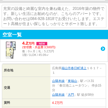
充実の設備と綺麗な室内を兼ね備えた、2016年築の物件で
す。新しい生活にお勧めなのが、こちらのアパートです。
お問い合わせは084-928-1818でお受けいたします。エステ
ート高橋が住まい探しをしっかりとサポート致します。
空室一覧
4.2
万
円
NEW
(管理費・共益費 3,500円)
敷：0ヶ月｜礼：5.2万円
1階 / 1LDK / 45.09㎡
広島県
福山市
春日町浦上
１６１７－
所在地
１
山陽本線
「
東福山
」駅 バス31
分 「春日池ニュータウン」 停歩15
交通
分
山陽本線
「
大門
」駅 徒歩58分
賃料
4.2万円