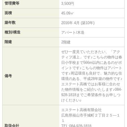
管理費等
3,500円
面積
45.09㎡
築年数
2016年 4月 (築10年)
種別/構造
アパート/木造
階建
2階建
ぜひ一度見ていただきたい、「アク
ティフ浦上」です♪こちらの物件は春
日小学校まで566m以内にあるのがポ
イントです♪こちらの物件はアパート
です♪周辺環境も良好で、魅力的な住
備考
環境のある、平成28年築の物件です♪
エステート高橋ではお客様に合わせ
た物件情報をご紹介いたします♪084-
928-1818までご希望条件をお申しつ
けください♪
エステート高橋有限会社
広島県福山市手城町２丁目２５―１
１
取扱会社
TEL:084-928-1818