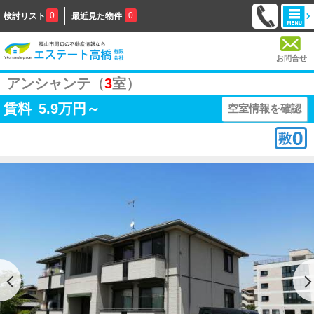
0
0
検討リスト
最近見た物件
お問合せ
アンシャンテ（
3
室）
賃料
5.9
万円～
空室情報を確認