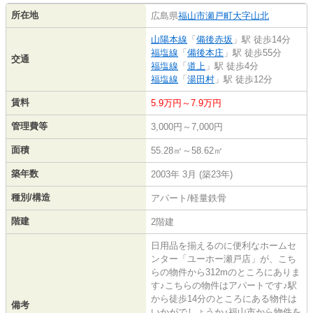
所在地
広島県
福山市
瀬戸町大字山北
山陽本線
「
備後赤坂
」駅 徒歩14分
福塩線
「
備後本庄
」駅 徒歩55分
交通
福塩線
「
道上
」駅 徒歩4分
福塩線
「
湯田村
」駅 徒歩12分
賃料
5.9万円～7.9万円
管理費等
3,000円～7,000円
面積
55.28㎡～58.62㎡
築年数
2003年 3月 (築23年)
種別/構造
アパート/軽量鉄骨
階建
2階建
日用品を揃えるのに便利なホームセ
ンター「ユーホー瀬戸店」が、こち
らの物件から312mのところにありま
す♪こちらの物件はアパートです♪駅
から徒歩14分のところにある物件は
備考
いかがでしょうか♪福山市から物件を