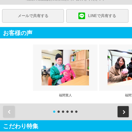
メールで共有する
LINEで共有する
お客様の声
福間寛人
福間
前
こだわり特集