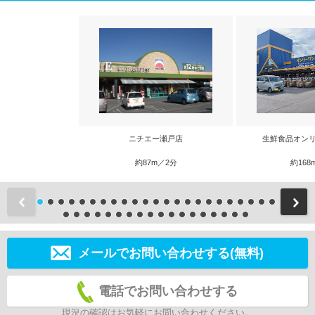
ニチエー瀬戸店
生鮮食品オンリ
約87m／2分
約168
前
メールでお問い合わせする(無料)
電話でお問い合わせする
現況の確認はお気軽にお問い合わせください。