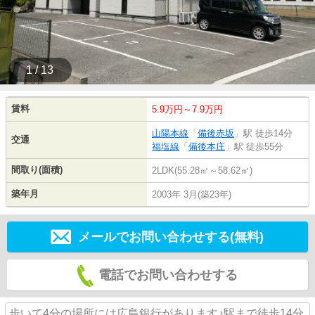
1 / 13
賃料
5.9万円～7.9万円
山陽本線
「
備後赤坂
」駅 徒歩14分
交通
福塩線
「
備後本庄
」駅 徒歩55分
間取り(面積)
2LDK(55.28㎡～58.62㎡)
築年月
2003年 3月(築23年)
メールでお問い合わせする(無料)
電話でお問い合わせする
歩いて4分の場所には広島銀行があります♪駅まで徒歩14分