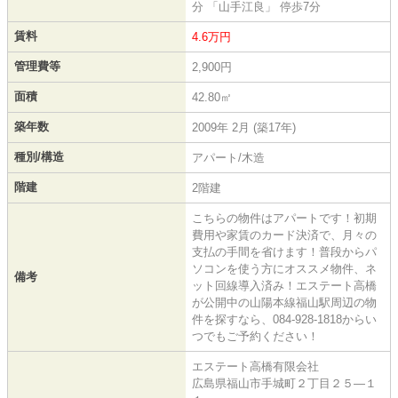
分 「山手江良」 停歩7分
賃料
4.6万円
管理費等
2,900円
面積
42.80㎡
築年数
2009年 2月 (築17年)
種別/構造
アパート/木造
階建
2階建
こちらの物件はアパートです！初期
費用や家賃のカード決済で、月々の
支払の手間を省けます！普段からパ
ソコンを使う方にオススメ物件、ネ
備考
ット回線導入済み！エステート高橋
が公開中の山陽本線福山駅周辺の物
件を探すなら、084-928-1818からい
つでもご予約ください！
エステート高橋有限会社
広島県福山市手城町２丁目２５―１