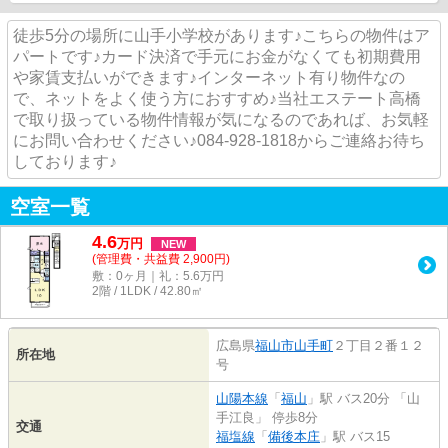
徒歩5分の場所に山手小学校があります♪こちらの物件はア
パートです♪カード決済で手元にお金がなくても初期費用
や家賃支払いができます♪インターネット有り物件なの
で、ネットをよく使う方におすすめ♪当社エステート高橋
で取り扱っている物件情報が気になるのであれば、お気軽
にお問い合わせください♪084-928-1818からご連絡お待ち
しております♪
空室一覧
4.6
万
円
NEW
(管理費・共益費 2,900円)
敷：0ヶ月｜礼：5.6万円
2階 / 1LDK / 42.80㎡
広島県
福山市
山手町
２丁目２番１２
所在地
号
山陽本線
「
福山
」駅 バス20分 「山
手江良」 停歩8分
交通
福塩線
「
備後本庄
」駅 バス15