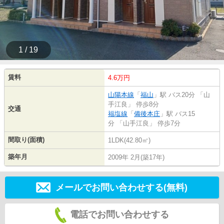
1 / 19
賃料
4.6万円
山陽本線
「
福山
」駅 バス20分 「山
手江良」 停歩8分
交通
福塩線
「
備後本庄
」駅 バス15
分 「山手江良」 停歩7分
間取り(面積)
1LDK(42.80㎡)
築年月
2009年 2月(築17年)
メールでお問い合わせする(無料)
電話でお問い合わせする