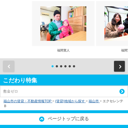
福間寛人
福間
前
こだわり特集
敷金ゼロ
福山市の賃貸・不動産情報TOP
>
(賃貸)地域から探す
>
福山市
>
エクセレンテ
Ｂ
ページトップに戻る