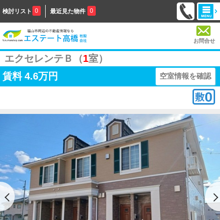
0
0
検討リスト
最近見た物件
お問合せ
エクセレンテＢ（
1
室）
賃料
4.6万円
空室情報を確認