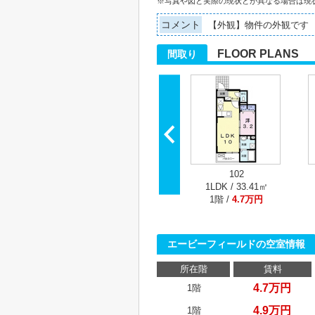
※写真や図と実際の現状とが異なる場合は現
コメント
【外観】物件の外観です
FLOOR PLANS
間取り
102
1LDK / 33.41㎡
1階 /
4.7万円
エービーフィールドの空室情報
所在階
賃料
4.7万円
1階
4.9万円
1階