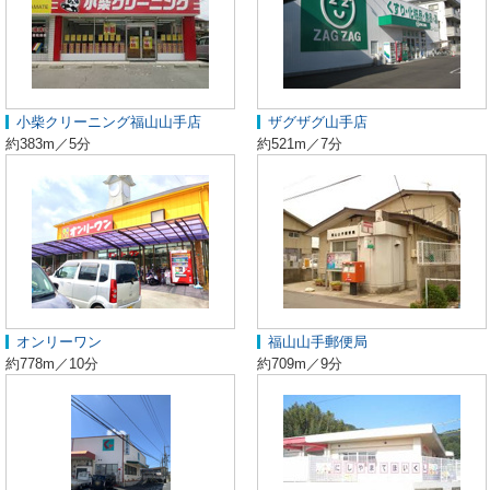
小柴クリーニング福山山手店
ザグザグ山手店
約383m／5分
約521m／7分
オンリーワン
福山山手郵便局
約778m／10分
約709m／9分