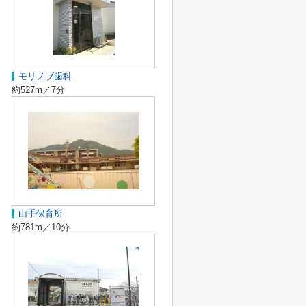
モリノブ歯科
約527m／7分
山手保育所
約781m／10分