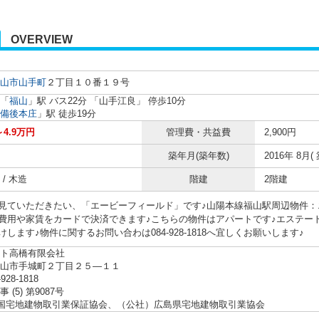
OVERVIEW
山市
山手町
２丁目１０番１９号
「
福山
」駅 バス22分 「山手江良」 停歩10分
備後本庄
」駅 徒歩19分
～4.9万円
管理費・共益費
2,900円
築年月(築年数)
2016年 8月( 
/ 木造
階建
2階建
見ていただきたい、「エービーフィールド」です♪山陽本線福山駅周辺物件：
費用や家賃をカードで決済できます♪こちらの物件はアパートです♪エステー
します♪物件に関するお問い合わは084-928-1818へ宜しくお願いします♪
ト高橋有限会社
福山市手城町２丁目２５―１１
-928-1818
 (5) 第9087号
全国宅地建物取引業保証協会、（公社）広島県宅地建物取引業協会