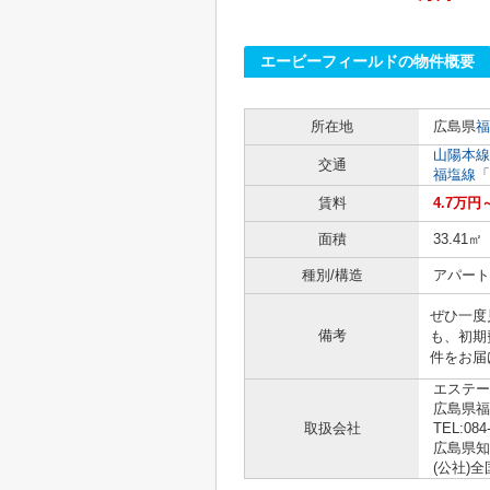
エービーフィールドの物件概要
所在地
広島県
福
山陽本線
交通
福塩線
「
賃料
4.7万円
面積
33.41㎡
種別/構造
アパート 
ぜひ一度
備考
も、初期
件をお届け
エステー
広島県
取扱会社
TEL:084
広島県知事
(公社)