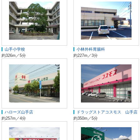
山手小学校
小林外科胃腸科
約326m／5分
約227m／3分
ハローズ山手店
ドラッグストアコスモス 山手店
約257m／4分
約350m／5分