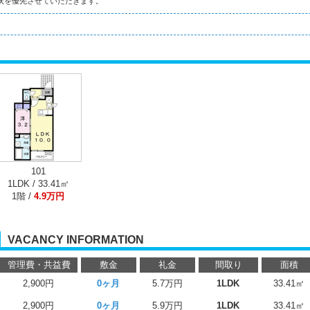
状を優先させていただきます。
101
1LDK / 33.41㎡
1階 /
4.9万円
VACANCY INFORMATION
管理費・共益費
敷金
礼金
間取り
面積
2,900円
0ヶ月
5.7万円
1LDK
33.41㎡
2,900円
0ヶ月
5.9万円
1LDK
33.41㎡