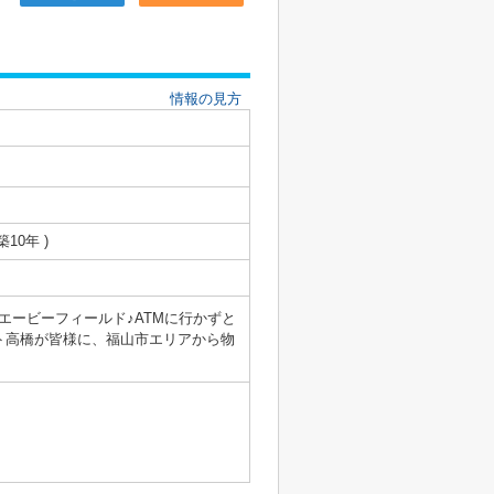
情報の見方
築10年 )
エービーフィールド♪ATMに行かずと
ト高橋が皆様に、福山市エリアから物