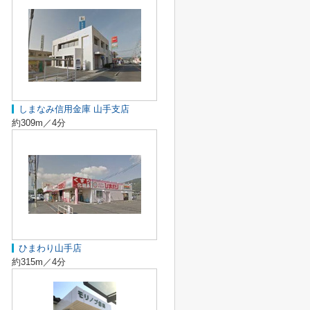
しまなみ信用金庫 山手支店
約309m／4分
ひまわり山手店
約315m／4分