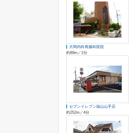
片岡内科胃腸科医院
約89m／2分
セブンイレブン福山山手店
約252m／4分