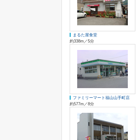
まるた屋食堂
約338m／5分
ファミリーマート福山山手町店
約577m／8分