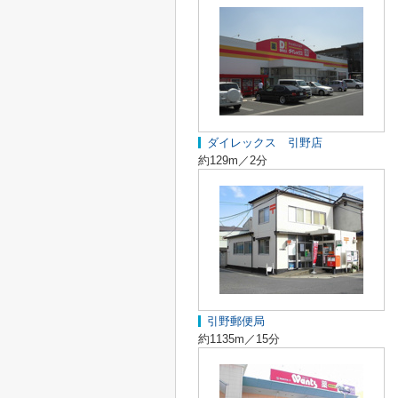
ダイレックス 引野店
約129m／2分
引野郵便局
約1135m／15分