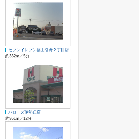
セブンイレブン福山引野２丁目店
約332m／5分
ハローズ伊勢丘店
約951m／12分