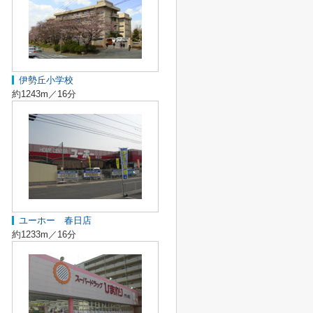
伊勢丘小学校
約1243m／16分
ユーホー 春日店
約1233m／16分