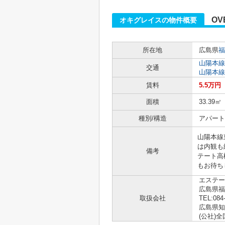
OV
オキグレイスの物件概要
所在地
広島県
福
山陽本線
交通
山陽本線
賃料
5.5万円
面積
33.39㎡
種別/構造
アパート 
山陽本線
は内観も
備考
テート高
もお待ち
エステー
広島県
取扱会社
TEL:084
広島県知事
(公社)