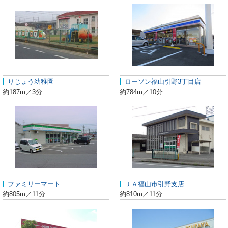
りじょう幼稚園
ローソン福山引野3丁目店
約187m／3分
約784m／10分
ファミリーマート
ＪＡ福山市引野支店
約805m／11分
約810m／11分