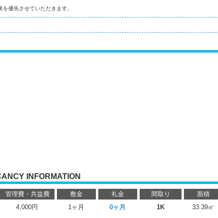
状を優先させていただきます。
CANCY INFORMATION
管理費・共益費
敷金
礼金
間取り
面積
4,000円
1ヶ月
0ヶ月
1K
33.39㎡