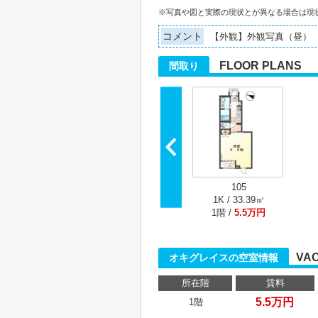
※写真や図と実際の現状とが異なる場合は現
コメント
【外観】外観写真（昼）
FLOOR PLANS
間取り
105
1K / 33.39㎡
1階 /
5.5万円
VA
オキグレイスの空室情報
所在階
賃料
5.5万円
1階