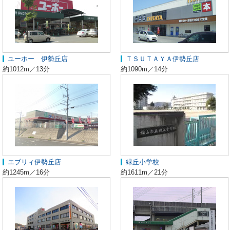
ユーホー 伊勢丘店
ＴＳＵＴＡＹＡ伊勢丘店
約1012m／13分
約1090m／14分
エブリィ伊勢丘店
緑丘小学校
約1245m／16分
約1611m／21分