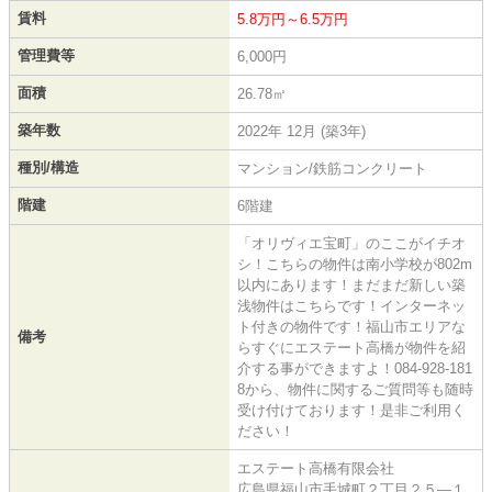
賃料
5.8万円～6.5万円
管理費等
6,000円
面積
26.78㎡
築年数
2022年 12月 (築3年)
種別/構造
マンション/鉄筋コンクリート
階建
6階建
「オリヴィエ宝町」のここがイチオ
シ！こちらの物件は南小学校が802m
以内にあります！まだまだ新しい築
浅物件はこちらです！インターネッ
ト付きの物件です！福山市エリアな
備考
らすぐにエステート高橋が物件を紹
介する事ができますよ！084-928-181
8から、物件に関するご質問等も随時
受け付けております！是非ご利用く
ださい！
エステート高橋有限会社
広島県福山市手城町２丁目２５―１