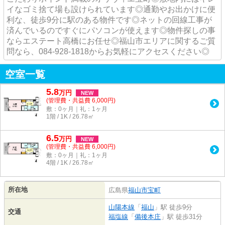
イなゴミ捨て場も設けられています◎通勤やお出かけに便
利な、徒歩9分に駅のある物件です◎ネットの回線工事が
済んでいるのですぐにパソコンが使えます◎物件探しの事
ならエステート高橋にお任せ◎福山市エリアに関するご質
問なら、084-928-1818からお気軽にアクセスください◎
空室一覧
5.8
万
円
NEW
(管理費・共益費 6,000円)
敷：0ヶ月｜礼：1ヶ月
1階 / 1K / 26.78㎡
6.5
万
円
NEW
(管理費・共益費 6,000円)
敷：0ヶ月｜礼：1ヶ月
4階 / 1K / 26.78㎡
所在地
広島県
福山市
宝町
山陽本線
「
福山
」駅 徒歩9分
交通
福塩線
「
備後本庄
」駅 徒歩31分