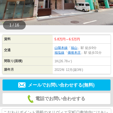
1 / 16
賃料
5.8万円～6.5万円
山陽本線
「
福山
」駅 徒歩9分
交通
福塩線
「
備後本庄
」駅 徒歩31分
間取り(面積)
1K(26.78㎡)
築年月
2022年 12月(築3年)
メールでお問い合わせする(無料)
電話でお問い合わせする
こだわりポイント満載のオリヴィエ宝町◎敷地内にはキレ