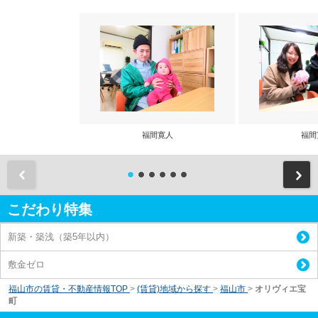
福間寛人
福間
前
こだわり特集
新築・築浅（築5年以内）
敷金ゼロ
福山市の賃貸・不動産情報TOP
>
(賃貸)地域から探す
>
福山市
>
オリヴィエ宝
町