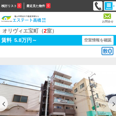
0
0
検討リスト
最近見た物件
お問合せ
オリヴィエ宝町（
2
室）
賃料
5.8
万円～
空室情報を確認