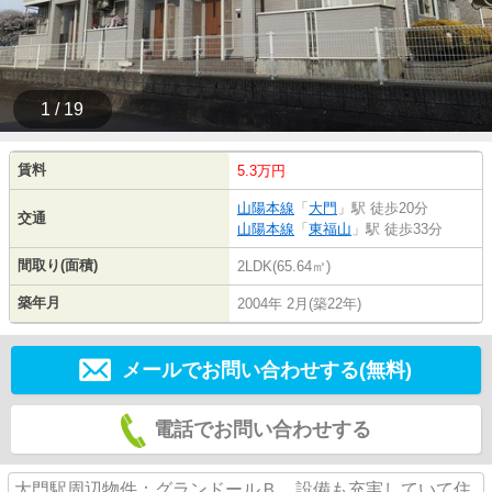
1 / 19
賃料
5.3万円
山陽本線
「
大門
」駅 徒歩20分
交通
山陽本線
「
東福山
」駅 徒歩33分
間取り(面積)
2LDK(65.64㎡)
築年月
2004年 2月(築22年)
メールでお問い合わせする(無料)
電話でお問い合わせする
大門駅周辺物件：グランドールＢ。設備も充実していて住