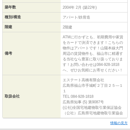
築年数
2004年 2月 (築22年)
種別/構造
アパート/鉄骨造
階建
2階建
ATMに行かずとも、初期費用や家賃
をカードで決済できます！こちらの
物件はアパートです！山陽本線大門
備考
周辺の賃貸物件も、福山市に精通す
る当社なら豊富に取り扱っておりま
す！お問い合わせは084-928-1818
へ、ぜひお気軽にお寄せください！
エステート高橋有限会社
広島県福山市手城町２丁目２５―１
１
取扱会社
TEL:084-928-1818
広島県知事 (5) 第9087号
(公社)全国宅地建物取引業保証協会
（公社）広島県宅地建物取引業協会
情報の見方