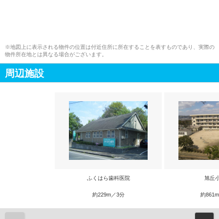
※地図上に表示される物件の位置は付近住所に所在することを表すものであり、実際の
物件所在地とは異なる場合がございます。
周辺施設
ふくはら歯科医院
旭丘
約229m／3分
約861