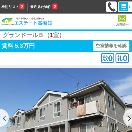
0
0
検討リスト
最近見た物件
お問合せ
グランドールＢ（
1
室）
賃料
5.3万円
空室情報を確認