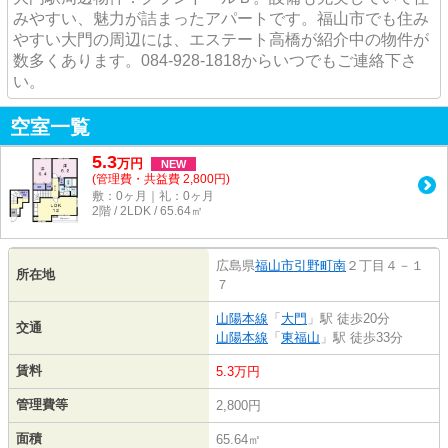
みやすい、魅力が詰まったアパートです。福山市でも住み
やすい大門の周辺には、エステート高橋が紹介中の物件が
数多くあります。084-928-1818からいつでもご連絡下さ
い。
空室一覧
5.3
万
円
NEW
(管理費・共益費 2,800円)
敷：0ヶ月｜礼：0ヶ月
2階 / 2LDK / 65.64㎡
広島県
福山市
引野町南
２丁目４－１
所在地
７
山陽本線
「
大門
」駅 徒歩20分
交通
山陽本線
「
東福山
」駅 徒歩33分
賃料
5.3万円
管理費等
2,800円
面積
65.64㎡