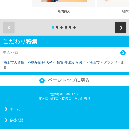
福間寛人
福間
前
こだわり特集
敷金ゼロ
福山市の賃貸・不動産情報TOP
>
(賃貸)地域から探す
>
福山市
>
グランドール
Ｂ
ページトップに戻る
営業時間:9:00~17:00
定休日:火曜日・祝祭日・その他有り
ホーム
会社概要