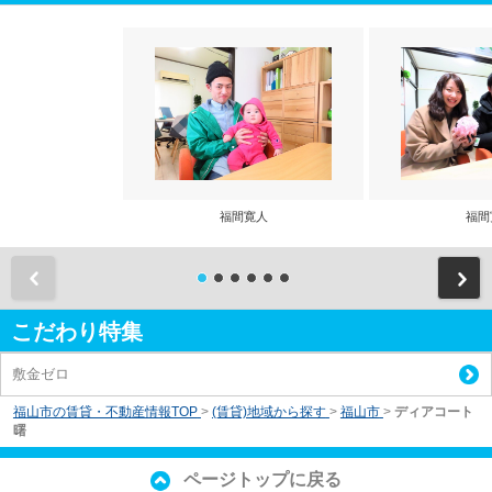
福間寛人
福間
前
こだわり特集
敷金ゼロ
福山市の賃貸・不動産情報TOP
>
(賃貸)地域から探す
>
福山市
>
ディアコート
曙
ページトップに戻る