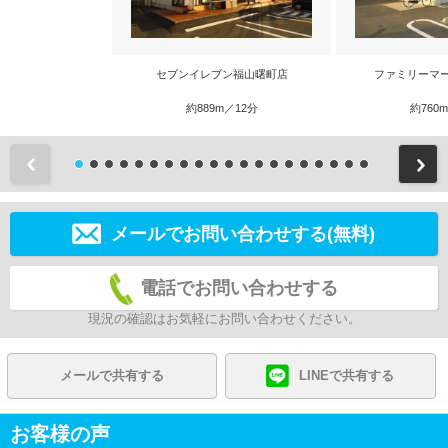
セブンイレブン福山曙町店
ファミリーマ
約889m／12分
約760
前
メールでお問い合わせする(無料)
電話でお問い合わせする
現況の確認はお気軽にお問い合わせください。
メールで共有する
LINEで共有する
お客様の声