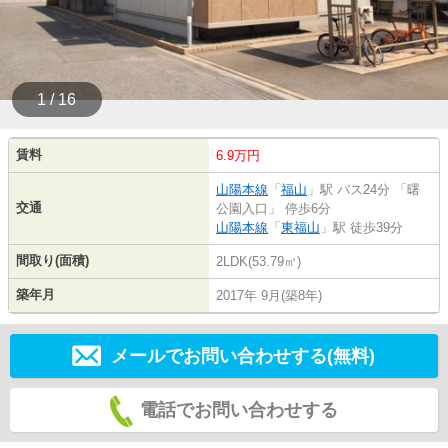
1 / 16
賃料
6.9万円
山陽本線
「
福山
」駅 バス24分 「曙
交通
公園入口」 停歩6分
山陽本線
「
東福山
」駅 徒歩39分
間取り(面積)
2LDK(53.79㎡)
築年月
2017年 9月(築8年)
メールでお問い合わせする(無料)
電話でお問い合わせする