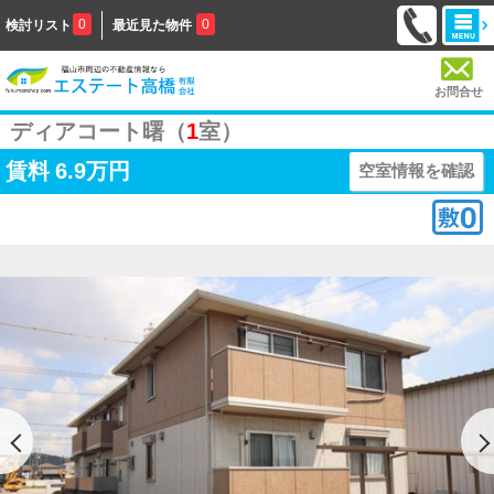
0
0
検討リスト
最近見た物件
お問合せ
ディアコート曙（
1
室）
賃料
6.9万円
空室情報を確認