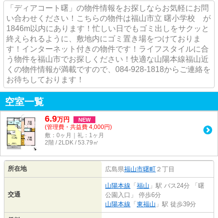
「ディアコート曙」の物件情報をお探しならお気軽にお問
い合わせください！こちらの物件は福山市立 曙小学校 が
1846m以内にあります！忙しい日でもゴミ出しをサクッと
終えられるように、敷地内にゴミ置き場をつけておりま
す！インターネット付きの物件です！ライフスタイルに合
う物件を福山市でお探しください！快適な山陽本線福山近
くの物件情報が満載ですので、084-928-1818からご連絡を
お待ちしております！
空室一覧
6.9
万
円
NEW
(管理費・共益費 4,000円)
敷：0ヶ月｜礼：1ヶ月
2階 / 2LDK / 53.79㎡
所在地
広島県
福山市
曙町
２丁目
山陽本線
「
福山
」駅 バス24分 「曙
交通
公園入口」 停歩6分
山陽本線
「
東福山
」駅 徒歩39分