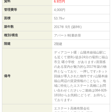
賃料
6.9万円
管理費等
4,000円
面積
53.79㎡
築年数
2017年 9月 (築8年)
種別/構造
アパート/軽量鉄骨
階建
2階建
ディアコート曙：山陽本線福山駅に
も近くて便利♪徒歩24分の場所に福山
市立 曙小学校 があります♪清潔感
のある室内が魅力的な2017年築の物
件となっており、一押しです♪ネット
備考
回線が導入された物件です♪山陽本線
福山周辺の賃貸情報のことなら、地
域に特化したエステート高橋にお問
い合わせください♪ご連絡は084-928-
1818からお気軽にどうぞ、お待ちし
ております♪
エステート高橋有限会社