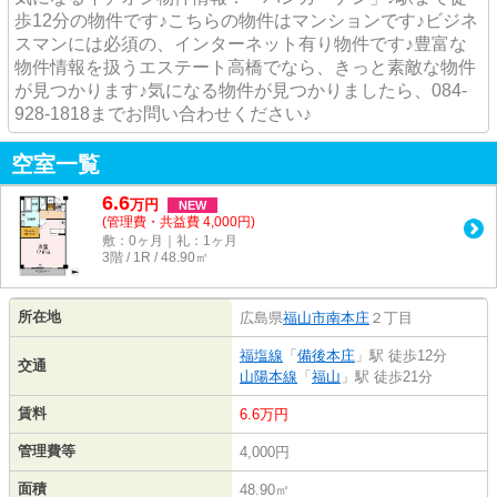
歩12分の物件です♪こちらの物件はマンションです♪ビジネ
スマンには必須の、インターネット有り物件です♪豊富な
物件情報を扱うエステート高橋でなら、きっと素敵な物件
が見つかります♪気になる物件が見つかりましたら、084-
928-1818までお問い合わせください♪
空室一覧
6.6
万
円
NEW
(管理費・共益費 4,000円)
敷：0ヶ月｜礼：1ヶ月
3階 / 1R / 48.90㎡
所在地
広島県
福山市
南本庄
２丁目
福塩線
「
備後本庄
」駅 徒歩12分
交通
山陽本線
「
福山
」駅 徒歩21分
賃料
6.6万円
管理費等
4,000円
面積
48.90㎡