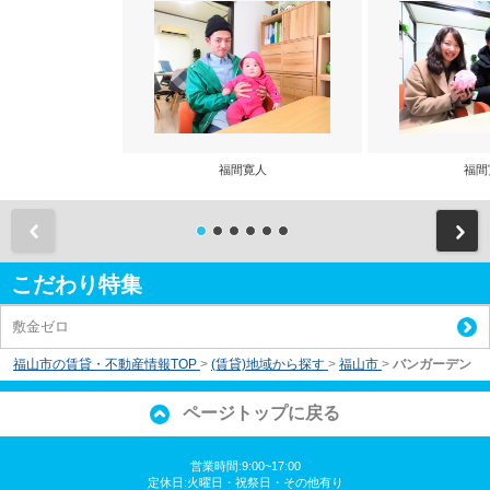
福間寛人
福間
前
こだわり特集
敷金ゼロ
福山市の賃貸・不動産情報TOP
>
(賃貸)地域から探す
>
福山市
>
バンガーデン
ページトップに戻る
営業時間:9:00~17:00
定休日:火曜日・祝祭日・その他有り