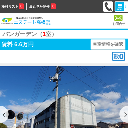
0
0
検討リスト
最近見た物件
お問合せ
バンガーデン（
1
室）
賃料
6.6万円
空室情報を確認