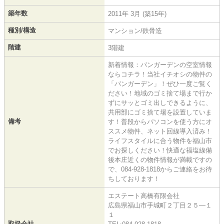
築年数
2011年 3月 (築15年)
種別/構造
マンション/鉄骨造
階建
3階建
新着情報：バンガーデンの空室情報
ならコチラ！当社イチオシの物件の
「バンガーデン」！ぜひ一度ご覧く
ださい！地域のゴミ捨て場まで行か
ずにサッとゴミ出しできるように、
共用部にゴミ捨て場を設置していま
備考
す！普段からパソコンを使う方にオ
ススメ物件、ネット回線導入済み！
ライフスタイルに合う物件を福山市
でお探しください！快適な福塩線備
後本庄近くの物件情報が満載ですの
で、084-928-1818からご連絡をお待
ちしております！
エステート高橋有限会社
広島県福山市手城町２丁目２５―１
１
取扱会社