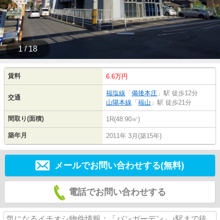
1 / 18
賃料
6.6万円
福塩線
「
備後本庄
」駅 徒歩12分
交通
山陽本線
「
福山
」駅 徒歩21分
間取り(面積)
1R(48.90㎡)
築年月
2011年 3月(築15年)
メールでお問い合わせする(無料)
電話でお問い合わせする
気になるイチオシ物件情報：「バンガーデン」♪駅まで徒