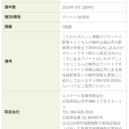
築年数
2016年 9月 (築9年)
種別/構造
アパート/鉄骨造
階建
2階建
こだわりポイント満載のプラシード
駅家Ａ☆こちらの物件は福山市立駅
家西小学校まで363m以内にあるのが
ポイントです☆駅から徒歩11分のと
ころにあるアパートはいかがでしょ
備考
うか☆こちらの物件はアパートです
☆エステート高橋は福山市にある福
塩線駅家近くの物件情報を豊富にご
紹介しております☆084-928-1818か
らいつでもご質問ください☆
エステート高橋有限会社
広島県福山市手城町２丁目２５―１
１
取扱会社
TEL:084-928-1818
広島県知事 (5) 第9087号
(公社)全国宅地建物取引業保証協会
（公社）広島県宅地建物取引業協会