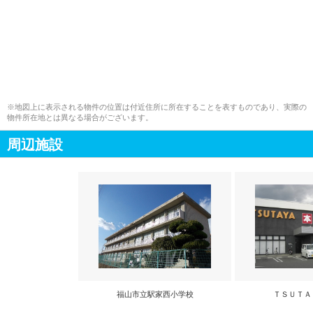
※地図上に表示される物件の位置は付近住所に所在することを表すものであり、実際の
物件所在地とは異なる場合がございます。
周辺施設
福山市立駅家西小学校
ＴＳＵＴＡ