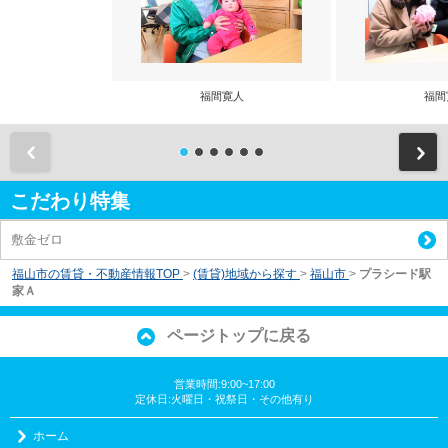
福間寛人
福間
前
こだわり特集
敷金ゼロ
福山市の賃貸・不動産情報TOP
>
(賃貸)地域から探す
>
福山市
>
プラシード駅
家Ａ
ページトップに戻る
営業時間:9:00~17:00
定休日:火曜日・祝祭日・その他有り
ホーム