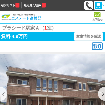
0
0
検討リスト
最近見た物件
お問合せ
プラシード駅家Ａ（
1
室）
賃料
4.9万円
空室情報を確認