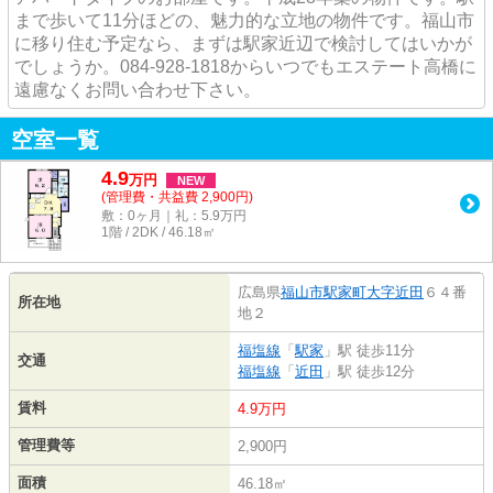
まで歩いて11分ほどの、魅力的な立地の物件です。福山市
に移り住む予定なら、まずは駅家近辺で検討してはいかが
でしょうか。084-928-1818からいつでもエステート高橋に
遠慮なくお問い合わせ下さい。
空室一覧
4.9
万
円
NEW
(管理費・共益費 2,900円)
敷：0ヶ月｜礼：5.9万円
1階 / 2DK / 46.18㎡
広島県
福山市
駅家町大字近田
６４番
所在地
地２
福塩線
「
駅家
」駅 徒歩11分
交通
福塩線
「
近田
」駅 徒歩12分
賃料
4.9万円
管理費等
2,900円
面積
46.18㎡