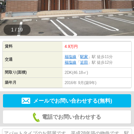
1 / 19
賃料
4.9万円
福塩線
「
駅家
」駅 徒歩11分
交通
福塩線
「
近田
」駅 徒歩12分
間取り(面積)
2DK(46.18㎡)
築年月
2016年 9月(築9年)
メールでお問い合わせする(無料)
電話でお問い合わせする
アパートタイプのお部屋です。平成28年築の物件です。駅