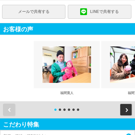
メールで共有する
LINEで共有する
お客様の声
福間寛人
福間
前
こだわり特集