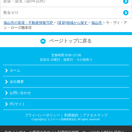
新築・築浅（築5年以内）
敷金ゼロ
福山市の賃貸・不動産情報TOP
>
(賃貸)地域から探す
>
福山市
>
ラ・ヴィ・ア
ン・ローズ南本庄
ページトップに戻る
営業時間:9:00~17:00
定休日:火曜日・祝祭日・その他有り
ホーム
会社概要
お問い合わせ
PCサイト
プライバシーポリシー
利用規約
｜アクセスマップ
｜
Copyright(c) エステート高橋有限会社 All rights reserved.