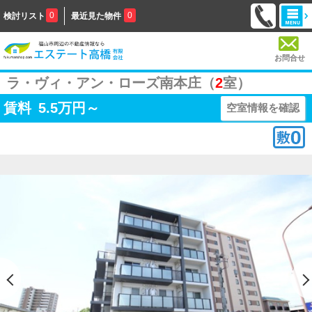
0
0
検討リスト
最近見た物件
お問合せ
ラ・ヴィ・アン・ローズ南本庄（
2
室）
賃料
5.5
万円～
空室情報を確認