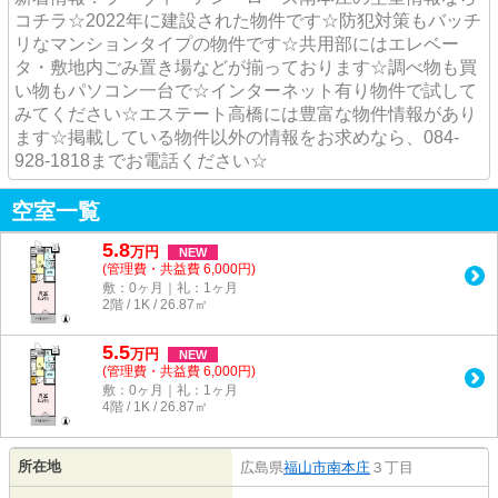
コチラ☆2022年に建設された物件です☆防犯対策もバッチ
リなマンションタイプの物件です☆共用部にはエレベー
タ・敷地内ごみ置き場などが揃っております☆調べ物も買
い物もパソコン一台で☆インターネット有り物件で試して
みてください☆エステート高橋には豊富な物件情報があり
ます☆掲載している物件以外の情報をお求めなら、084-
928-1818までお電話ください☆
空室一覧
5.8
万
円
NEW
(管理費・共益費 6,000円)
敷：0ヶ月｜礼：1ヶ月
2階 / 1K / 26.87㎡
5.5
万
円
NEW
(管理費・共益費 6,000円)
敷：0ヶ月｜礼：1ヶ月
4階 / 1K / 26.87㎡
所在地
広島県
福山市
南本庄
３丁目