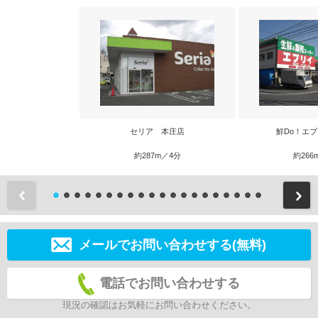
セリア 本庄店
鮮Do！エ
約287m／4分
約266
前
メールでお問い合わせする(無料)
電話でお問い合わせする
現況の確認はお気軽にお問い合わせください。