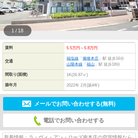
1 / 18
賃料
5.5万円～5.8万円
福塩線
「
備後本庄
」駅 徒歩16分
交通
山陽本線
「
福山
」駅 徒歩18分
間取り(面積)
1K(26.87㎡)
築年月
2022年 2月(築4年)
メールでお問い合わせする(無料)
電話でお問い合わせする
新着情報：ラ・ヴィ・アン・ローズ南本庄の空室情報なら