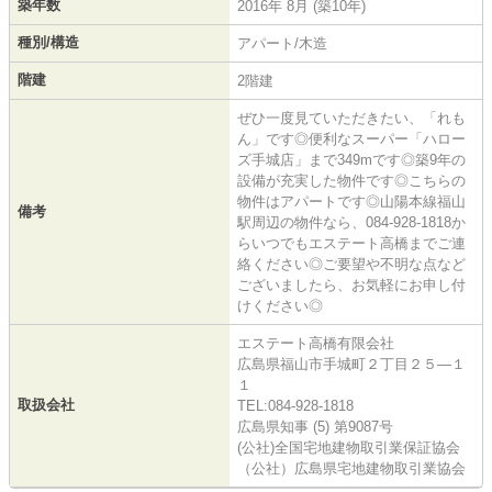
築年数
2016年 8月 (築10年)
種別/構造
アパート/木造
階建
2階建
ぜひ一度見ていただきたい、「れも
ん」です◎便利なスーパー「ハロー
ズ手城店」まで349mです◎築9年の
設備が充実した物件です◎こちらの
物件はアパートです◎山陽本線福山
備考
駅周辺の物件なら、084-928-1818か
らいつでもエステート高橋までご連
絡ください◎ご要望や不明な点など
ございましたら、お気軽にお申し付
けください◎
エステート高橋有限会社
広島県福山市手城町２丁目２５―１
１
取扱会社
TEL:084-928-1818
広島県知事 (5) 第9087号
(公社)全国宅地建物取引業保証協会
（公社）広島県宅地建物取引業協会