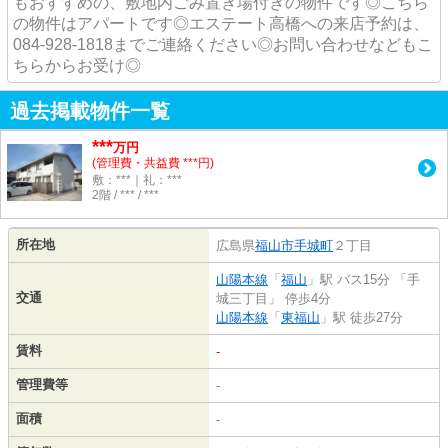
もおすすめの、敷地内ごみ置き場付きの物件です◎こちら
の物件はアパートです◎エステート高橋への来店予約は、
084-928-1818までご連絡ください◎お問い合わせなどもこ
ちらからお受け◎
過去掲載物件一覧
***
万円
(管理費・共益費 ***円)
敷：***｜礼：***
2階 / *** / ***
所在地
広島県
福山市
手城町
２丁目
山陽本線
「
福山
」駅 バス15分 「手
交通
城三丁目」 停歩4分
山陽本線
「
東福山
」駅 徒歩27分
賃料
-
管理費等
-
面積
-