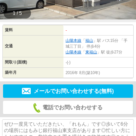
1 / 5
賃料
-
山陽本線
「
福山
」駅 バス15分 「手
交通
城三丁目」 停歩4分
山陽本線
「
東福山
」駅 徒歩27分
間取り(面積)
-(-)
築年月
2016年 8月(築10年)
メールでお問い合わせする(無料)
電話でお問い合わせする
ぜひ一度見ていただきたい、「れもん」です◎歩いて6分
の場所にはもみじ銀行福山東支店があります◎忙しい方に