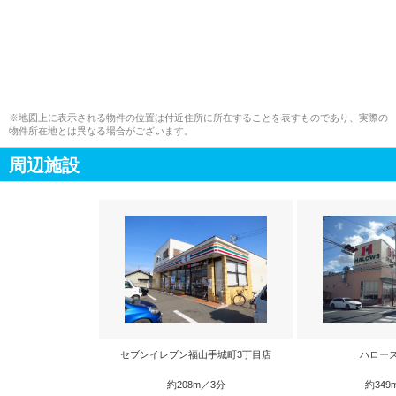
※地図上に表示される物件の位置は付近住所に所在することを表すものであり、実際の
物件所在地とは異なる場合がございます。
周辺施設
セブンイレブン福山手城町3丁目店
ハロー
約208m／3分
約349