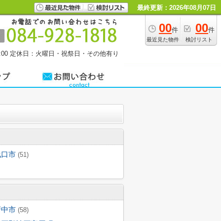
最終更新：2026年08月07日
00
00
件
件
最近見た物件
検討リスト
00
定休日：火曜日・祝祭日・その他有り
浅口市
(51)
府中市
(58)