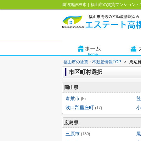
周辺施設検索｜福山市の賃貸マンション・
福山市の賃貸・不動産情報TOP
>
周辺
市区町村選択
岡山県
倉敷市
笠
(5)
浅口郡里庄町
小
(17)
広島県
三原市
尾
(139)