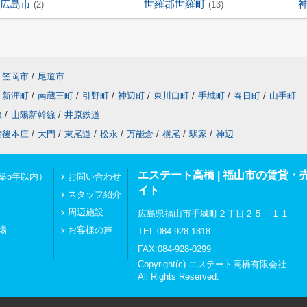
広島市
世羅郡世羅町
(2)
(13)
笠岡市
/
尾道市
新涯町
/
南蔵王町
/
引野町
/
神辺町
/
東川口町
/
手城町
/
春日町
/
山手町
線
/
山陽新幹線
/
井原鉄道
備後本庄
/
大門
/
東尾道
/
松永
/
万能倉
/
横尾
/
駅家
/
神辺
エステート高橋 | 福山市の賃貸
築5年以内）
お問い合わせ
イト
スタッフ紹介
周辺施設
広島県福山市手城町２丁目２５―１１
場
お客様の声
TEL:084-928-1818
FAX:084-928-0299
Copyright(c) エステート高橋有限会社
All Rights Reserved.