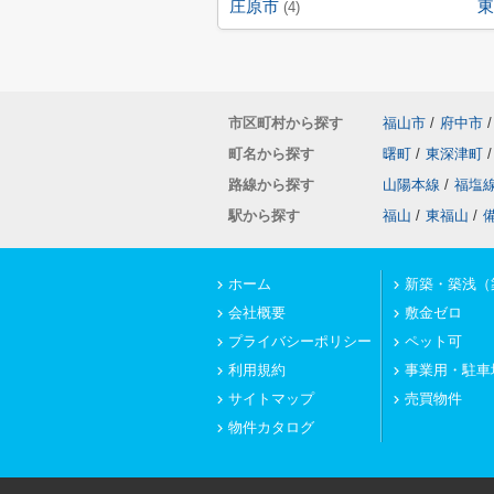
庄原市
東
(4)
市区町村から探す
福山市
/
府中市
/
町名から探す
曙町
/
東深津町
/
路線から探す
山陽本線
/
福塩
駅から探す
福山
/
東福山
/
ホーム
新築・築浅（
会社概要
敷金ゼロ
プライバシーポリシー
ペット可
利用規約
事業用・駐車
サイトマップ
売買物件
物件カタログ