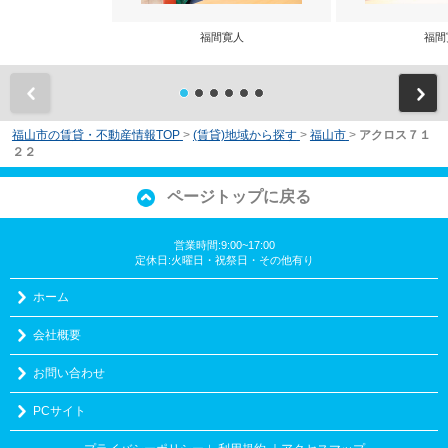
福間寛人
福間
前
福山市の賃貸・不動産情報TOP
>
(賃貸)地域から探す
>
福山市
>
アクロス７１
２２
ページトップに戻る
営業時間:9:00~17:00
定休日:火曜日・祝祭日・その他有り
ホーム
会社概要
お問い合わせ
PCサイト