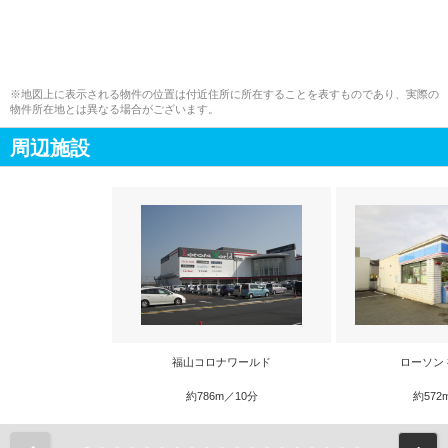
※地図上に表示される物件の位置は付近住所に所在することを表すものであり、実際の
物件所在地とは異なる場合がございます。
周辺施設
福山コロナワールド
ローソン
約786m／10分
約572