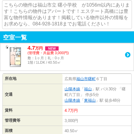
こちらの物件は福山市立 曙小学校 が1056m以内にありま
す！こちらの物件はアパートです！エステート高橋には豊
富な物件情報があります！掲載している物件以外の情報を
お求めなら、084-928-1818までお電話ください！
空室一覧
4.7
万
円
NEW
(管理費・共益費 3,000円)
敷：1ヶ月｜礼：0ヶ月
1階 / 1LDK / 40.50㎡
所在地
広島県
福山市
曙町
６丁目
山陽本線
「
福山
」駅 バス30分 「曙
交通
町六丁目」 停歩5分
山陽本線
「
東福山
」駅 徒歩48分
賃料
4.7万円
管理費等
3,000円
面積
40.50㎡