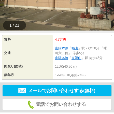
1 / 21
賃料
4.7万円
山陽本線
「
福山
」駅 バス30分 「曙
交通
町六丁目」 停歩5分
山陽本線
「
東福山
」駅 徒歩48分
間取り(面積)
1LDK(40.50㎡)
築年月
1998年 10月(築27年)
メールでお問い合わせする(無料)
電話でお問い合わせする