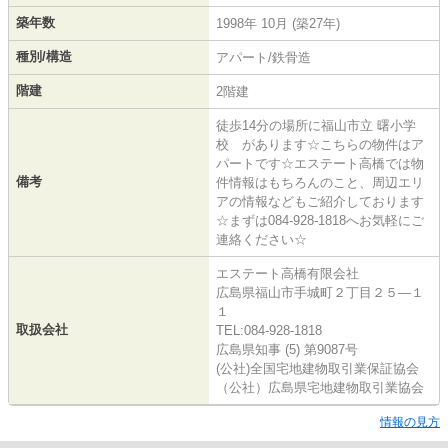
築年数
1998年 10月 (築27年)
種別/構造
アパート/鉄骨造
階建
2階建
徒歩14分の場所に福山市立 曙小学
校 があります☆こちらの物件はア
パートです☆エステート高橋では物
備考
件情報はもちろんのこと、周辺エリ
アの情報などもご紹介しております
☆まずは084-928-1818へお気軽にご
連絡ください☆
エステート高橋有限会社
広島県福山市手城町２丁目２５―１
１
取扱会社
TEL:084-928-1818
広島県知事 (5) 第9087号
(公社)全国宅地建物取引業保証協会
（公社）広島県宅地建物取引業協会
情報の見方