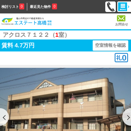
0
0
検討リスト
最近見た物件
お問合せ
アクロス７１２２（
1
室）
賃料
4.7万円
空室情報を確認