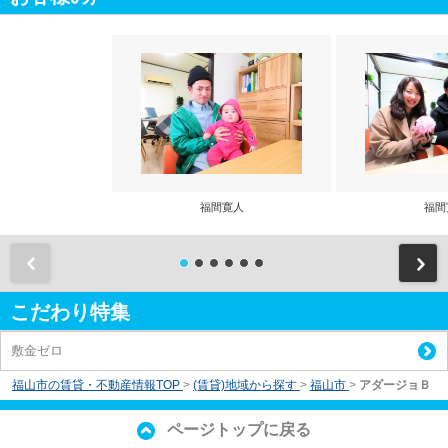
福間寛人
福間
前
こだわり特集
敷金ゼロ
福山市の賃貸・不動産情報TOP
>
(賃貸)地域から探す
>
福山市
>
アダージョＢ
ページトップに戻る