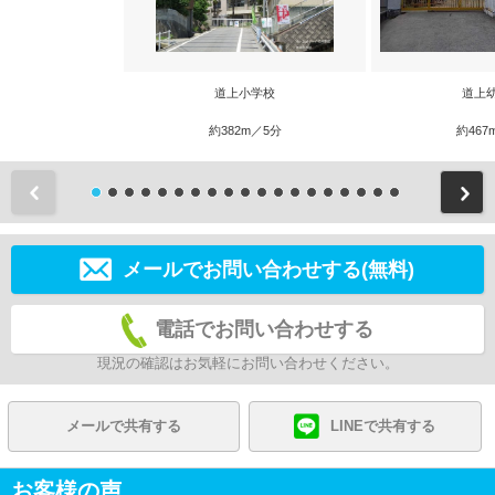
道上小学校
道上
約382m／5分
約467
前
メールでお問い合わせする(無料)
電話でお問い合わせする
現況の確認はお気軽にお問い合わせください。
メールで共有する
LINEで共有する
お客様の声