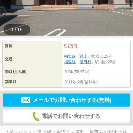
1 / 19
賃料
5.2万円
福塩線
「
道上
」駅 徒歩15分
交通
福塩線
「
湯田村
」駅 徒歩22分
間取り(面積)
2LDK(58.95㎡)
築年月
2011年 9月(築14年)
メールでお問い合わせする(無料)
電話でお問い合わせする
アダージョＢ：道上駅にも近くて便利。最寄りの駅まで徒