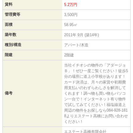
賃料
5.2万円
管理費等
3,500円
面積
58.95㎡
築年数
2011年 9月 (築14年)
種別/構造
アパート/木造
階建
2階建
当社イチオシの物件の「アダージョ
Ｂ」！ぜひ一度ご覧ください！徒歩5
分の場所に道上小学校があります！
カード決済は、月々の家賃や初期費
用支払いのわずらわしさを解消して
備考
くれます！調べ物も買い物もパソコ
ン一台で！インターネット有り物件
で試してみてください！福塩線道上
周辺の物件をお探しなら084-928-181
8よりエステート高橋にお問い合わせ
ください！
エステート高橋有限会社