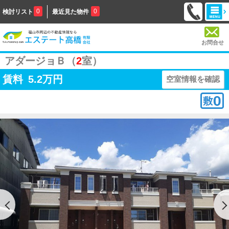
0
0
検討リスト
最近見た物件
お問合せ
アダージョＢ（
2
室）
賃料
5.2
万円
空室情報を確認