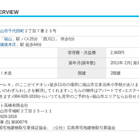
ERVIEW
山市
千代田町
２丁目７番２３号
「
福山
」駅 バス25分 「西川口」 停歩5分
備後本庄
」駅 徒歩64分
管理費・共益費
2,900円
築年月(築年数)
2011年 2月( 築1
/ 木造
階建
2階建
ーレＡ」のここがイチオシ♪徒歩11分の場所に福山市立多治米小学校があり
いのわずらわしさを解消してくれます♪こちらの物件はアパートです♪エステ
きます♪084-928-1818からいつでも見学のご予約を♪福山市エリアならお任せ
ト高橋有限会社
福山市手城町２丁目２５―１１
-928-1818
 (5) 第9087号
全国宅地建物取引業保証協会、（公社）広島県宅地建物取引業協会