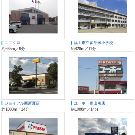
ユニクロ
福山市立多治米小学校
約665m／9分
約828m／11分
ジョイフル西新涯店
ユーホー福山南店
約1080m／14分
約1088m／14分