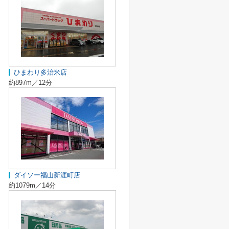
ひまわり多治米店
約897m／12分
ダイソー福山新涯町店
約1079m／14分