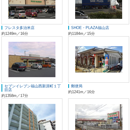
フレスタ多治米店
SHOE・PLAZA福山店
約1249m／16分
約1184m／15分
セブンイレブン福山西新涯町１丁
郵便局
目店
約1241m／16分
約1358m／17分