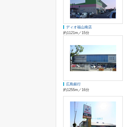
ディオ福山南店
約1121m／15分
広島銀行
約1255m／16分