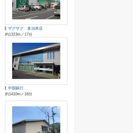
ザグザグ 多治米店
約1323m／17分
中国銀行
約1410m／18分