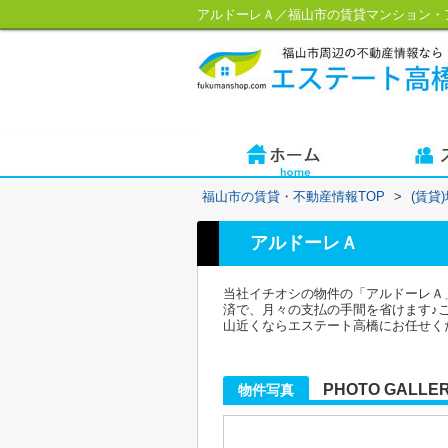
アルドーレＡ／福山市の賃貸マンション・
福山市の賃貸・不動産情報TOP
>
(賃貸
アルドーレＡ
当社イチオシの物件の「アルドーレＡ」
済で、月々の支払の手間を省けます♪こち
山近くならエステート高橋にお任せく
PHOTO GALLE
物件写真