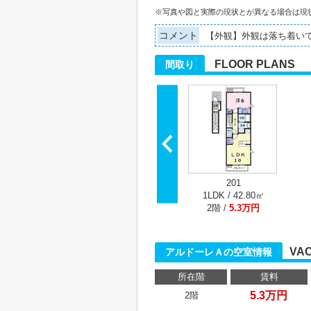
※写真や図と実際の現状とが異なる場合は現
コメント
【外観】外観は落ち着い
FLOOR PLANS
間取り
201
1LDK / 42.80㎡
2階 /
5.3万円
VA
アルドーレＡの空室情報
所在階
賃料
5.3万円
2階