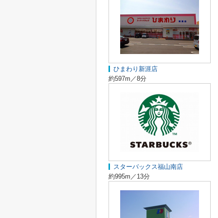
ひまわり新涯店
約597m／8分
スターバックス福山南店
約995m／13分