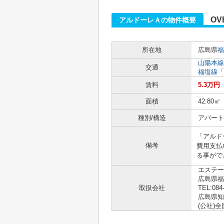
OV
アルドーレＡの物件概要
所在地
広島県
福
山陽本線
交通
福塩線
「
賃料
5.3万円
面積
42.80㎡
種別/構造
アパート 
「アルド
備考
費用支払
る事がで
エステー
広島県
取扱会社
TEL:084
広島県知事
(公社)