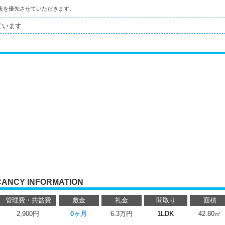
状を優先させていただきます。
ています
CANCY INFORMATION
管理費・共益費
敷金
礼金
間取り
面積
2,900円
0ヶ月
6.3万円
1LDK
42.80㎡