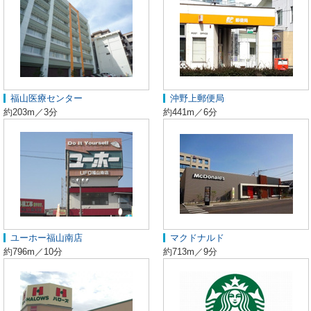
福山医療センター
沖野上郵便局
約203m／3分
約441m／6分
ユーホー福山南店
マクドナルド
約796m／10分
約713m／9分