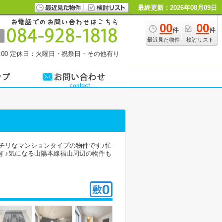
最終更新：2026年08月09日
00
00
件
件
最近見た物件
検討リスト
00
定休日：火曜日・祝祭日・その他有り
ッチリなマンションタイプの物件です♪忙
す♪気になる山陽本線福山周辺の物件も