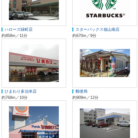
ハローズ緑町店
スターバックス福山南店
約858m／11分
約670m／9分
ひまわり多治米店
郵便局
約768m／10分
約909m／12分