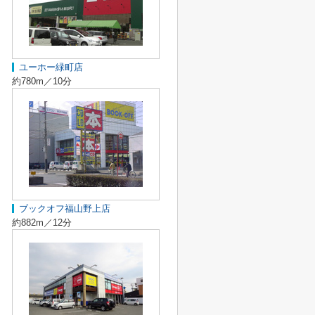
ユーホー緑町店
約780m／10分
ブックオフ福山野上店
約882m／12分