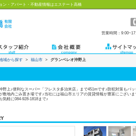
ョン・アパート・不動産情報はエステート高橋
営業時間：9:00~17:
)地域から探す
>
福山市
>
グランベレオ沖野上
野上♪便利なスーパー「フレスタ多治米店」まで451mです♪防犯対策もバ
が敷地内ごみ置き場です♪当社には福山市エリアの賃貸情報が豊富にございま
084-928-1818まで♪
RY