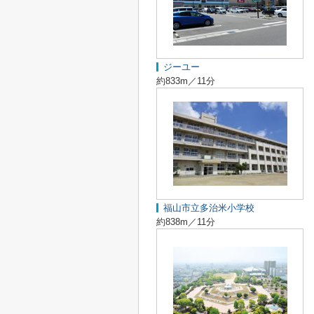
ジーユー
約833m／11分
福山市立多治米小学校
約838m／11分