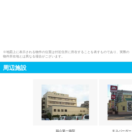
※地図上に表示される物件の位置は付近住所に所在することを表すものであり、実際の
物件所在地とは異なる場合がございます。
周辺施設
福山第一病院
モスバーガー