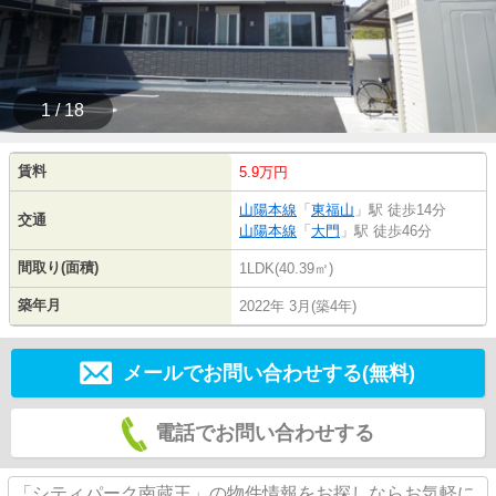
1 / 18
賃料
5.9万円
山陽本線
「
東福山
」駅 徒歩14分
交通
山陽本線
「
大門
」駅 徒歩46分
間取り(面積)
1LDK(40.39㎡)
築年月
2022年 3月(築4年)
メールでお問い合わせする(無料)
電話でお問い合わせする
「シティパーク南蔵王」の物件情報をお探しならお気軽に