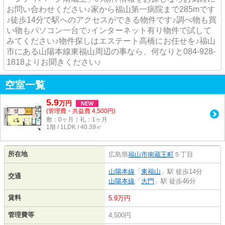
お問い合わせください♪家から福山第一病院まで285mです
♪徒歩14分で駅へのアクセスができる物件です♪調べ物も買
い物もパソコン一台で♪インターネット有り物件で試して
みてください♪物件探しはエステート高橋にお任せを♪福山
市にある山陽本線東福山周辺の事なら、何なりと084-928-
1818よりお聞きください♪
空室一覧
5.9
万
円
NEW
(管理費・共益費 4,500円)
敷：0ヶ月｜礼：1ヶ月
1階 / 1LDK / 40.39㎡
所在地
広島県
福山市
南蔵王町
５丁目
山陽本線
「
東福山
」駅 徒歩14分
交通
山陽本線
「
大門
」駅 徒歩46分
賃料
5.9万円
管理費等
4,500円