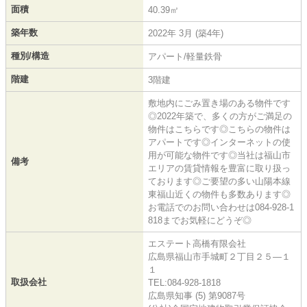
面積
40.39㎡
築年数
2022年 3月 (築4年)
種別/構造
アパート/軽量鉄骨
階建
3階建
敷地内にごみ置き場のある物件です
◎2022年築で、多くの方がご満足の
物件はこちらです◎こちらの物件は
アパートです◎インターネットの使
用が可能な物件です◎当社は福山市
備考
エリアの賃貸情報を豊富に取り扱っ
ております◎ご要望の多い山陽本線
東福山近くの物件も多数あります◎
お電話でのお問い合わせは084-928-1
818までお気軽にどうぞ◎
エステート高橋有限会社
広島県福山市手城町２丁目２５―１
１
取扱会社
TEL:084-928-1818
広島県知事 (5) 第9087号