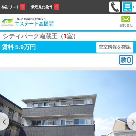
0
0
検討リスト
最近見た物件
お問合せ
シティパーク南蔵王（
1
室）
賃料
5.9万円
空室情報を確認