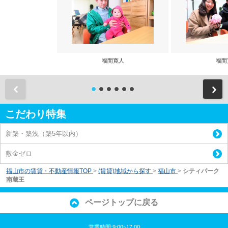
福間寛人
福間
前
こだわり特集
新築・築浅（築5年以内）
敷金ゼロ
福山市の賃貸・不動産情報TOP
>
(賃貸)地域から探す
>
福山市
>
シティパーク
南蔵王
ページトップに戻る
営業時間:9:00~17:00