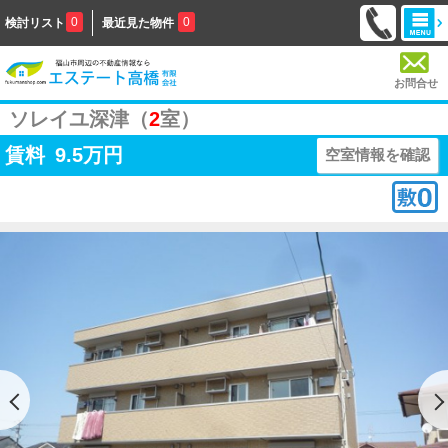
0
0
検討リスト
最近見た物件
お問合せ
ソレイユ深津（
2
室）
賃料
9.5
万円
空室情報を確認