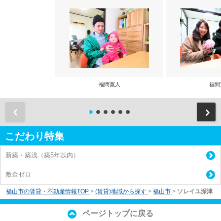
福間寛人
福間
前
こだわり特集
新築・築浅（築5年以内）
敷金ゼロ
福山市の賃貸・不動産情報TOP
>
(賃貸)地域から探す
>
福山市
>
ソレイユ深津
ページトップに戻る