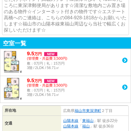
ころに東深津郵便局があります☆清潔な敷地内ごみ置き場
のある物件☆インターネット付きの物件です☆エステート
高橋へのご連絡は、こちらの084-928-1818からお願いいた
します☆福山市の山陽本線東福山周辺なら当社で幅広くお
探しいただけます☆
空室一覧
9.5
万
円
NEW
(管理費・共益費 3,500円)
敷：0万円｜礼：15万円
3階 / 2LDK / 56.71㎡
9.5
万
円
NEW
(管理費・共益費 3,500円)
敷：0万円｜礼：15万円
3階 / 2LDK / 56.71㎡
所在地
広島県
福山市
東深津町
２丁目
山陽本線
「
東福山
」駅 徒歩22分
交通
山陽本線
「
福山
」駅 徒歩36分