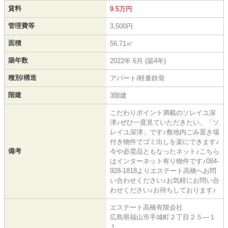
賃料
9.5万円
管理費等
3,500円
面積
56.71㎡
築年数
2022年 6月 (築4年)
種別/構造
アパート/軽量鉄骨
階建
3階建
こだわりポイント満載のソレイユ深
津♪ぜひ一度見ていただきたい、「ソ
レイユ深津」です♪敷地内ごみ置き場
付き物件でゴミ出しを楽にできます♪
備考
今や必需品ともなったネット♪こちら
はインターネット有り物件です♪084-
928-1818よりエステート高橋へお問
い合わせください♪お気軽にお問い合
わせください♪お待ちしております♪
エステート高橋有限会社
広島県福山市手城町２丁目２５―１
１