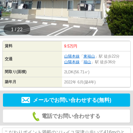
1 / 22
賃料
9.5万円
山陽本線
「
東福山
」駅 徒歩22分
交通
山陽本線
「
福山
」駅 徒歩36分
間取り(面積)
2LDK(56.71㎡)
築年月
2022年 6月(築4年)
メールでお問い合わせする(無料)
電話でお問い合わせする
こだわりポイント満載のソレイユ深津☆歩いて416mのと