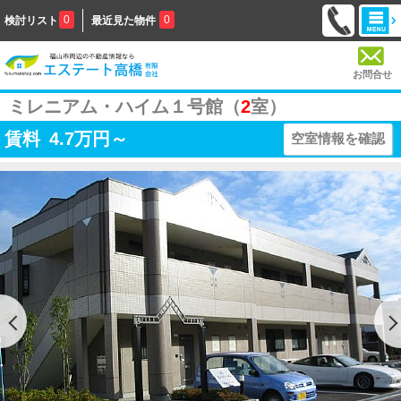
0
0
検討リスト
最近見た物件
お問合せ
ミレニアム・ハイム１号館（
2
室）
賃料
4.7
万円～
空室情報を確認