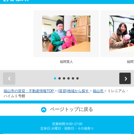
福間寛人
福間
前
福山市の賃貸・不動産情報TOP
>
(賃貸)地域から探す
>
福山市
>
ミレニアム・
ハイム１号館
ページトップに戻る
営業時間:9:00~17:00
定休日:火曜日・祝祭日・その他有り