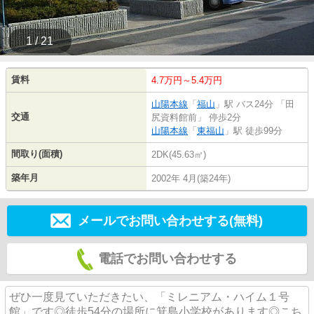
1 / 21
賃料
4.7万円～5.4万円
山陽本線
「
福山
」駅 バス24分 「田
交通
尻資料館前」 停歩2分
山陽本線
「
東福山
」駅 徒歩99分
間取り(面積)
2DK(45.63㎡)
築年月
2002年 4月(築24年)
メールでお問い合わせする(無料)
電話でお問い合わせする
ぜひ一度見ていただきたい、「ミレニアム・ハイム１号
館」です◎徒歩54分の場所に箕島小学校があります◎こち