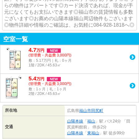
らの物件はアパートです◎カード決済であれば、現金が手
元になくてもお支払いできます◎福山市の賃貸情報も多数
ございます◎お薦めの山陽本線福山周辺物件もございます
◎物件詳細や情報のご確認は、お気軽に084-928-1818へ◎
空室一覧
4.7
万
円
NEW
(管理費・共益費 3,000円)
敷：5.17万円｜礼：0ヶ月
1階 / 2DK / 45.63㎡
5.4
万
円
NEW
(管理費・共益費 3,000円)
敷：1ヶ月｜礼：1ヶ月
2階 / 2DK / 45.63㎡
所在地
広島県
福山市
田尻町
山陽本線
「
福山
」駅 バス24分 「田
交通
尻資料館前」 停歩2分
山陽本線
「
東福山
」駅 徒歩99分