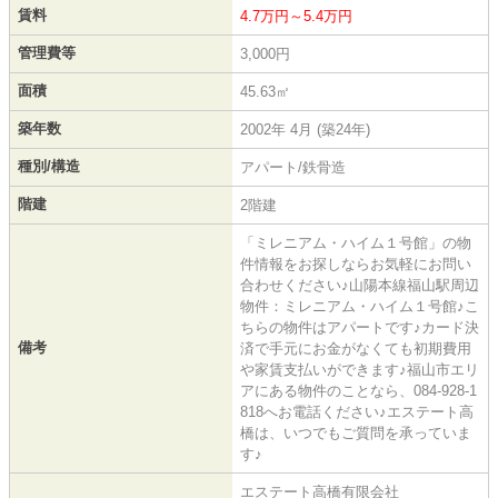
賃料
4.7万円～5.4万円
管理費等
3,000円
面積
45.63㎡
築年数
2002年 4月 (築24年)
種別/構造
アパート/鉄骨造
階建
2階建
「ミレニアム・ハイム１号館」の物
件情報をお探しならお気軽にお問い
合わせください♪山陽本線福山駅周辺
物件：ミレニアム・ハイム１号館♪こ
ちらの物件はアパートです♪カード決
備考
済で手元にお金がなくても初期費用
や家賃支払いができます♪福山市エリ
アにある物件のことなら、084-928-1
818へお電話ください♪エステート高
橋は、いつでもご質問を承っていま
す♪
エステート高橋有限会社