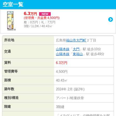
空室一覧
6.3
万
円
NEW
(管理費・共益費 4,500円)
敷：0万円｜礼：7万円
3階 / 1LDK / 40.43㎡
所在地
広島県
福山市
大門町
２丁目
山陽本線
「
大門
」駅 徒歩10分
交通
山陽本線
「
東福山
」駅 徒歩49分
賃料
6.3万円
管理費等
4,500円
面積
40.43㎡
築年数
2024年 2月 (築2年)
種別/構造
アパート/軽量鉄骨
階建
3階建
「メラヴィリア」の物件情報をお探