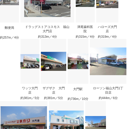
ドラッグストアコスモス 福山
津尾歯科医
ハローズ大門
郵便局
大門店
院
店
約313m／4分
約315m／4分
約319m／4分
約257m／4分
ワッツ大門
ザグザク 大門
ローソン福山大門1丁
大門駅
店
店
目店
約381m／5分
約381m／5分
約444m／6分
約736m／10分