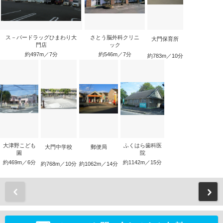
ス－パードラッグひまわり大
さとう脳外科クリニ
大門保育所
門店
ック
約497m／7分
約546m／7分
約783m／10分
大津野こども
ふくはら歯科医
大門中学校
郵便局
園
院
約469m／6分
約1142m／15分
約768m／10分
約1062m／14分
前