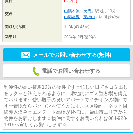
賃料
6.3万円
山陽本線
「
大門
」駅 徒歩10分
交通
山陽本線
「
東福山
」駅 徒歩49分
間取り(面積)
1LDK(40.43㎡)
築年月
2024年 2月(築2年)
メールでお問い合わせする(無料)
電話でお問い合わせする
利便性の高い徒歩10分の物件です☆忙しい日でもゴミ出し
をサクッと終えられるように、敷地内にゴミ置き場を備え
ております☆使い勝手の良いアパートでイチオシの物件で
す☆普段からパソコンを使う方にオススメ物件、ネット回
線導入済み☆エステート高橋が皆様に、福山市エリアから
物件をお届けします☆物件に関するお問い合わは084-928-
1818へ宜しくお願いします☆