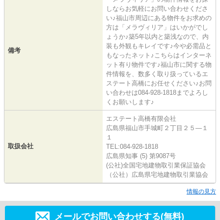
しならお気軽にお問い合わせくださ
い♪福山市周辺にある物件をお求めの
方は「メラヴィリア」はいかがでし
ょうか♪築5年以内と築浅なので、内
装も外観もキレイです♪今や必需品と
備考
もなったネット♪こちらはインターネ
ット有り物件です♪福山市に関する物
件情報を、数多く取り扱っているエ
ステート高橋にお任せください♪お問
い合わせは084-928-1818までよろし
くお願いします♪
エステート高橋有限会社
広島県福山市手城町２丁目２５―１
１
取扱会社
TEL:084-928-1818
広島県知事 (5) 第9087号
(公社)全国宅地建物取引業保証協会
（公社）広島県宅地建物取引業協会
情報の見方
メールでお問い合わせする(無料)