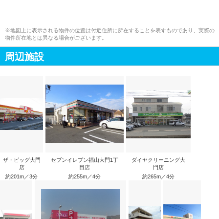
※地図上に表示される物件の位置は付近住所に所在することを表すものであり、実際の
物件所在地とは異なる場合がございます。
周辺施設
ザ・ビッグ大門
セブンイレブン福山大門1丁
ダイヤクリーニング大
店
目店
門店
約201m／3分
約255m／4分
約265m／4分