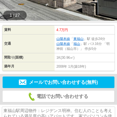
1 / 27
賃料
4.7万円
山陽本線
「
東福山
」駅 徒歩24分
交通
山陽本線
「
福山
」駅 バス16分 「明
神前（福山市）」 停歩5分
間取り(面積)
1K(30.96㎡)
築年月
2008年 1月(築18年)
メールでお問い合わせする(無料)
電話でお問い合わせする
東福山駅周辺物件：レジデンス明神。住む人のことも考え
られている満足度の高いアパートです。家でパソコンを使