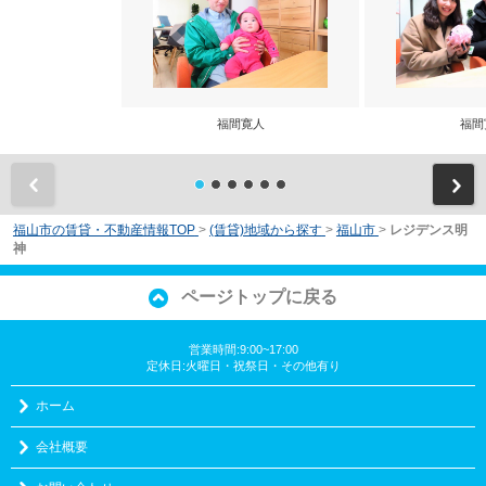
福間寛人
福間
前
福山市の賃貸・不動産情報TOP
>
(賃貸)地域から探す
>
福山市
>
レジデンス明
神
ページトップに戻る
営業時間:9:00~17:00
定休日:火曜日・祝祭日・その他有り
ホーム
会社概要