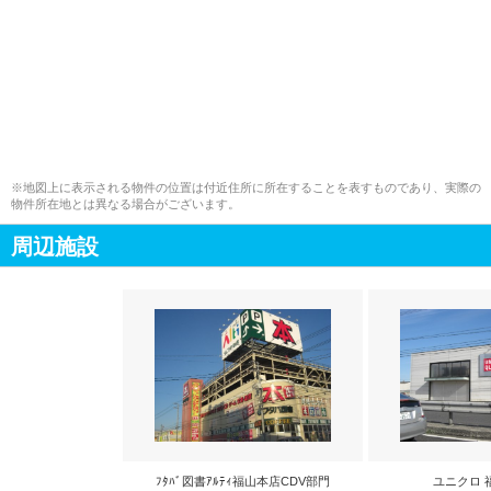
※地図上に表示される物件の位置は付近住所に所在することを表すものであり、実際の
物件所在地とは異なる場合がございます。
周辺施設
ﾌﾀﾊﾞ図書ｱﾙﾃｨ福山本店CDV部門
ユニクロ 