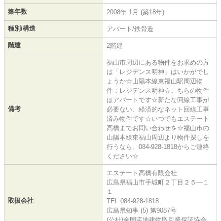
築年数
2008年 1月 (築18年)
種別/構造
アパート/鉄骨造
階建
2階建
福山市周辺にある物件をお求めの方
は「レジデンス明神」はいかがでし
ょうか☆山陽本線東福山駅周辺物
件：レジデンス明神☆こちらの物件
はアパートです☆新たな回線工事が
備考
必要ない、経済的なネット回線工事
済み物件です☆いつでもエステート
高橋までお問い合わせを☆福山市の
山陽本線東福山周辺より物件探しを
行うなら、084-928-1818からご連絡
ください☆
エステート高橋有限会社
広島県福山市手城町２丁目２５―１
１
取扱会社
TEL:084-928-1818
広島県知事 (5) 第9087号
(公社)全国宅地建物取引業保証協会