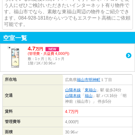
う人にぜひご検討いただきたいインターネット有り物件で
す。福山市でなら、素敵な東福山周辺の物件をご紹介でき
ます。084-928-1818からいつでもエステート高橋にご依頼
可能です。
空室一覧
4.7
万
円
NEW
(管理費・共益費 4,000円)
敷：1ヶ月｜礼：1ヶ月
1階 / 1K / 30.96㎡
所在地
広島県
福山市
明神町
１丁目
山陽本線
「
東福山
」駅 徒歩24分
交通
山陽本線
「
福山
」駅 バス16分 「明
神前（福山市）」 停歩5分
賃料
4.7万円
管理費等
4,000円
面積
30.96㎡