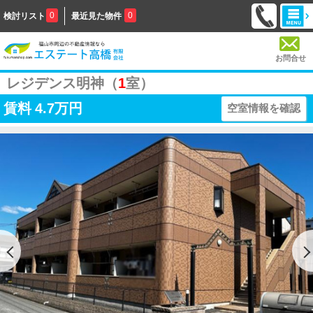
0
0
検討リスト
最近見た物件
お問合せ
レジデンス明神（
1
室）
賃料
4.7万円
空室情報を確認