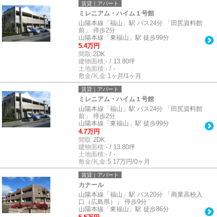
賃貸｜アパート
ミレニアム・ハイム１号館
山陽本線「福山」駅 バス24分 「田尻資料館
前」 停歩2分
山陽本線「東福山」駅 徒歩99分
5.4万円
間取:
2DK
建物面積:
- / 13.80坪
土地面積:
- / -
敷金/礼金:
1ヶ月/1ヶ月
賃貸｜アパート
ミレニアム・ハイム１号館
山陽本線「福山」駅 バス24分 「田尻資料館
前」 停歩2分
山陽本線「東福山」駅 徒歩99分
4.7万円
間取:
2DK
建物面積:
- / 13.80坪
土地面積:
- / -
敷金/礼金:
5.17万円/0ヶ月
賃貸｜アパート
カナール
山陽本線「福山」駅 バス20分 「商業高校入
口（広島県）」 停歩9分
山陽本線「東福山」駅 徒歩86分