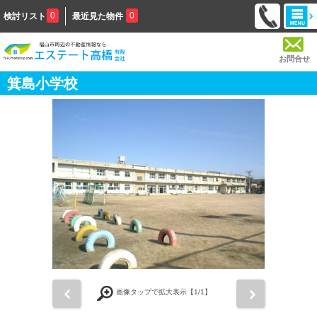
0
0
検討リスト
最近見た物件
お問合せ
箕島小学校
前
次
画像タップで拡大表示【
1
/1】