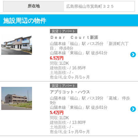
所在地
広島県福山市箕島町３２５
施設周辺の物件
賃貸｜アパート
Ｄｅａｒ Ｃｏｕｒｔ新涯
山陽本線「福山」駅 バス25分 「新涯町六丁
目」 停歩8分
山陽本線「東福山」駅 徒歩61分
6.5万円
間取:
1LDK
建物面積:
- / 16.85坪
土地面積:
- / -
敷金/礼金:
0ヶ月/1ヶ月
賃貸｜アパート
アプリコット・ハウス
山陽本線「福山」駅 バス19分 「葛城」 停歩
9分
山陽本線「東福山」駅 徒歩81分
5.4万円
間取:
1LDK
建物面積:
- / 13.80坪
土地面積:
- / -
敷金/礼金:
1ヶ月/0ヶ月