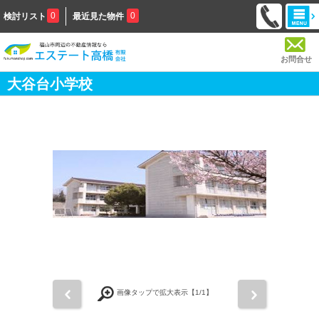
0
0
検討リスト
最近見た物件
お問合せ
大谷台小学校
前
次
画像タップで拡大表示【
1
/1】