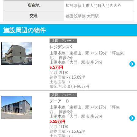
所在地
広島県福山市大門町大門５８０
交通
都営浅草線 大門駅
施設周辺の物件
賃貸｜アパート
レジデンスK
山陽本線「東福山」駅 バス19分 「坪生東
池」 停歩2分
山陽本線「大門」駅 徒歩54分
6.5万円
間取:
2LDK
建物面積:
- / 15.89坪
土地面積:
- / -
敷金/礼金:
0万円/6万円
賃貸｜アパート
デーア Ｂ
山陽本線「東福山」駅 バス17分 「坪生
西」 停歩3分
山陽本線「大門」駅 徒歩57分
5.55万円
間取:
1LDK
建物面積:
- / 15.62坪
土地面積:
- / -