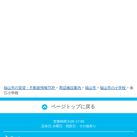
福山市の賃貸・不動産情報TOP
>
周辺施設案内
>
福山市
>
福山市の小学校
>
金
江小学校
ページトップに戻る
営業時間:9:00~17:00
定休日:火曜日・祝祭日・その他有り