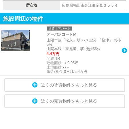
所在地
広島県福山市金江町金見３５５４
施設周辺の物件
賃貸｜アパート
アーバンコートＭ
山陽本線「松永」駅 バス12分 「柳津」 停歩
5分
山陽本線「東尾道」駅 徒歩66分
4.4万円
間取:
1R
建物面積:
- / 9.95坪
土地面積:
- / -
敷金/礼金:
0ヶ月/5.4万円
近くの賃貸物件をもっと見る
近くの売買物件をもっと見る