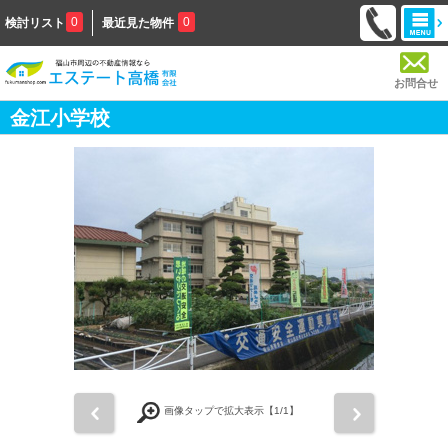
0
0
検討リスト
最近見た物件
お問合せ
金江小学校
前
次
画像タップで拡大表示【
1
/1】