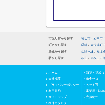
市区町村から探す
福山市
/
府中市
/
町名から探す
曙町
/
東深津町
/
路線から探す
山陽本線
/
福塩
駅から探す
福山
/
東福山
/
ホーム
新築・築浅（
会社概要
敷金ゼロ
プライバシーポリシー
ペット可
利用規約
事業用・駐車
サイトマップ
売買物件
物件カタログ