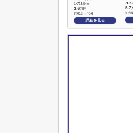
2DK/
1K/23.04㎡
5.7
3.6
万円
約65
約612m／8分
詳細を見る