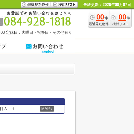
最終更新：2026年08月07日
00
00
件
件
最近見た物件
検討リスト
00
定休日：火曜日・祝祭日・その他有り
目３－１
MAP
▼