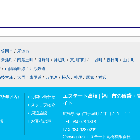
笠岡市
/
尾道市
新涯町
/
南蔵王町
/
引野町
/
神辺町
/
東川口町
/
手城町
/
春日町
/
山手町
線
/
山陽新幹線
/
井原鉄道
備後本庄
/
大門
/
東尾道
/
万能倉
/
松永
/
横尾
/
駅家
/
神辺
エステート高橋 | 福山市の賃貸
築5年以内）
お問い合わせ
イト
スタッフ紹介
周辺施設
広島県福山市手城町２丁目２５―１１
場
お客様の声
TEL:084-928-1818
FAX:084-928-0299
Copyright(c) エステート高橋有限会社