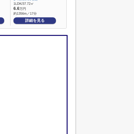
1LDK/37.72㎡
6.6
万円
約1356m／17分
詳細を見る