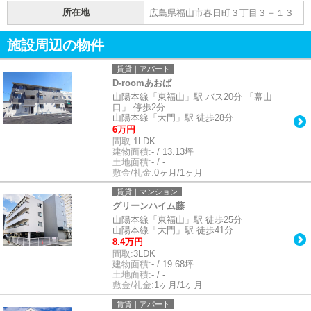
所在地
広島県福山市春日町３丁目３－１３
施設周辺の物件
賃貸｜アパート
D-roomあおば
山陽本線「東福山」駅 バス20分 「幕山
口」 停歩2分
山陽本線「大門」駅 徒歩28分
6万円
間取:
1LDK
建物面積:
- / 13.13坪
土地面積:
- / -
敷金/礼金:
0ヶ月/1ヶ月
賃貸｜マンション
グリーンハイム藤
山陽本線「東福山」駅 徒歩25分
山陽本線「大門」駅 徒歩41分
8.4万円
間取:
3LDK
建物面積:
- / 19.68坪
土地面積:
- / -
敷金/礼金:
1ヶ月/1ヶ月
賃貸｜アパート