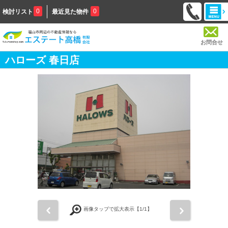
0
0
検討リスト
最近見た物件
お問合せ
ハローズ 春日店
前
次
画像タップで拡大表示【
1
/1】