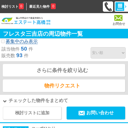
0
0
検討リスト
最近見た物件
お問合せ
フレスタ三吉店の周辺物件一覧
募集中のみ表示
50
該当物件
件
93
販売数
件
さらに条件を絞り込む
物件リクエスト
チェックした物件をまとめて
検討リストに追加
お問い合わせ