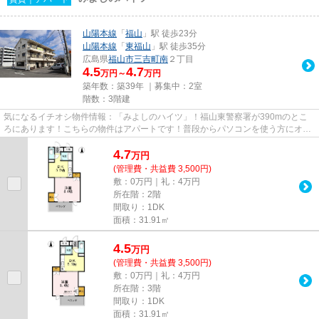
山陽本線
「
福山
」駅 徒歩23分
山陽本線
「
東福山
」駅 徒歩35分
広島県
福山市
三吉町南
２丁目
4.5
4.7
万円～
万円
築年数：築39年 ｜募集中：
2室
階数：3階建
気になるイチオシ物件情報：「みよしのハイツ」！福山東警察署が390mのとこ
ろにあります！こちらの物件はアパートです！普段からパソコンを使う方にオス
スメ物件、ネット回線導入済み...
4.7
万
円
(管理費・共益費 3,500円)
敷：0万円｜礼：4万円
所在階：2階
間取り：1DK
面積：31.91㎡
4.5
万
円
(管理費・共益費 3,500円)
敷：0万円｜礼：4万円
所在階：3階
間取り：1DK
面積：31.91㎡