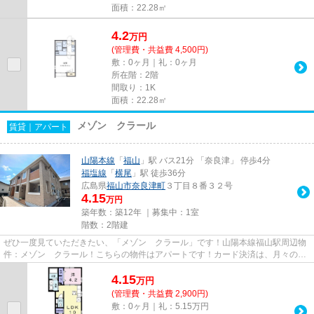
面積：22.28㎡
4.2
万
円
(管理費・共益費 4,500円)
敷：0ヶ月｜礼：0ヶ月
所在階：2階
間取り：1K
面積：22.28㎡
メゾン クラール
賃貸｜アパート
山陽本線
「
福山
」駅 バス21分 「奈良津」 停歩4分
福塩線
「
横尾
」駅 徒歩36分
広島県
福山市
奈良津町
３丁目８番３２号
4.15
万円
築年数：築12年 ｜募集中：
1室
階数：2階建
ぜひ一度見ていただきたい、「メゾン クラール」です！山陽本線福山駅周辺物
件：メゾン クラール！こちらの物件はアパートです！カード決済は、月々の家
賃や初期費用支払いのわずら...
4.15
万
円
(管理費・共益費 2,900円)
敷：0ヶ月｜礼：5.15万円