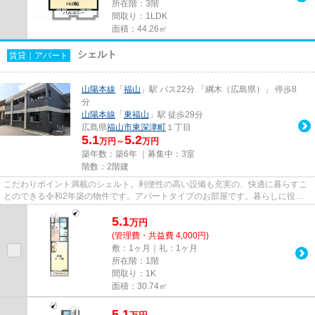
所在階：3階
間取り：1LDK
面積：44.26㎡
シェルト
賃貸｜アパート
山陽本線
「
福山
」駅 バス22分 「綱木（広島県）」 停歩8
分
山陽本線
「
東福山
」駅 徒歩29分
広島県
福山市
東深津町
１丁目
5.1
5.2
万円～
万円
築年数：築6年 ｜募集中：
3室
階数：2階建
こだわりポイント満載のシェルト。利便性の高い設備も充実の、快適に暮らすこ
とのできる令和2年築の物件です。アパートタイプのお部屋です。暮らしに役立
つパソコンが使える物件、ネッ...
5.1
万
円
(管理費・共益費 4,000円)
敷：1ヶ月｜礼：1ヶ月
所在階：1階
間取り：1K
面積：30.74㎡
5.1