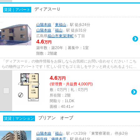
ディアスーＵ
賃貸｜アパート
山陽本線
「
東福山
」駅 徒歩24分
山陽本線
「
福山
」駅 徒歩31分
広島県
福山市
東深津町
５丁目
4.6
万円
築年数：築20年 ｜募集中：
1室
階数：2階建
「ディアスーＵ」の物件情報をお探しならお気軽にお問い合わせください！こち
らの物件はアパートです！忙しい日でもゴミ出しをサクッと終えられるように、
敷地内にゴミ置き場を設置し...
4.6
万
円
(管理費・共益費 4,000円)
敷：0万円｜礼：0万円
所在階：2階
間取り：1LDK
面積：40.41㎡
ブリアン オーブ
賃貸｜マンション
山陽本線
「
福山
」駅 バス23分 「東警察署前」 停歩2分
福塩線
「
備後本庄
」駅 徒歩41分