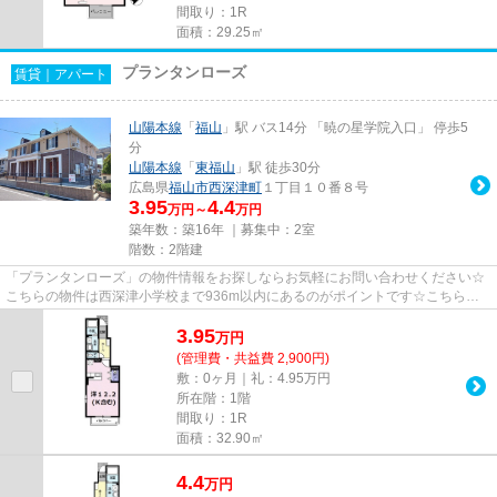
間取り：1R
面積：29.25㎡
プランタンローズ
賃貸｜アパート
山陽本線
「
福山
」駅 バス14分 「暁の星学院入口」 停歩5
分
山陽本線
「
東福山
」駅 徒歩30分
広島県
福山市
西深津町
１丁目１０番８号
3.95
4.4
万円～
万円
築年数：築16年 ｜募集中：
2室
階数：2階建
「プランタンローズ」の物件情報をお探しならお気軽にお問い合わせください☆
こちらの物件は西深津小学校まで936m以内にあるのがポイントです☆こちらの
物件はアパートです☆新たな回線工...
3.95
万
円
(管理費・共益費 2,900円)
敷：0ヶ月｜礼：4.95万円
所在階：1階
間取り：1R
面積：32.90㎡
4.4
万
円