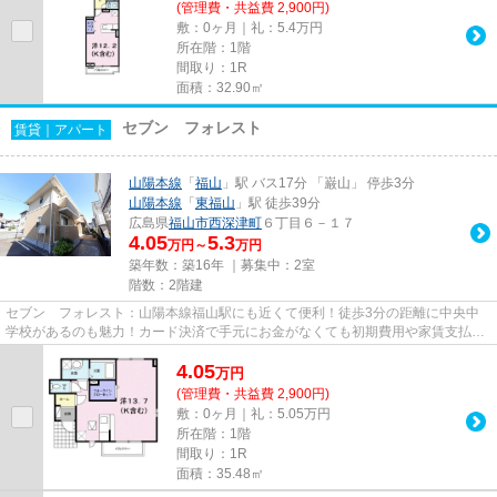
(管理費・共益費 2,900円)
敷：0ヶ月｜礼：5.4万円
所在階：1階
間取り：1R
面積：32.90㎡
セブン フォレスト
賃貸｜アパート
山陽本線
「
福山
」駅 バス17分 「巌山」 停歩3分
山陽本線
「
東福山
」駅 徒歩39分
広島県
福山市
西深津町
６丁目６－１７
4.05
5.3
万円～
万円
築年数：築16年 ｜募集中：
2室
階数：2階建
セブン フォレスト：山陽本線福山駅にも近くて便利！徒歩3分の距離に中央中
学校があるのも魅力！カード決済で手元にお金がなくても初期費用や家賃支払い
ができます！こちらの物件はア...
4.05
万
円
(管理費・共益費 2,900円)
敷：0ヶ月｜礼：5.05万円
所在階：1階
間取り：1R
面積：35.48㎡