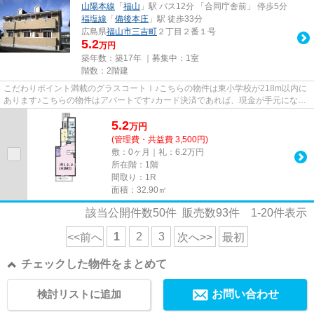
山陽本線
「
福山
」駅 バス12分 「合同庁舎前」 停歩5分
福塩線
「
備後本庄
」駅 徒歩33分
広島県
福山市
三吉町
２丁目２番１号
5.2
万円
築年数：築17年 ｜募集中：
1室
階数：2階建
こだわりポイント満載のグラスコートⅠ♪こちらの物件は東小学校が218m以内に
あります♪こちらの物件はアパートです♪カード決済であれば、現金が手元になく
てもお支払いできます♪エステー...
5.2
万
円
(管理費・共益費 3,500円)
敷：0ヶ月｜礼：6.2万円
所在階：1階
間取り：1R
面積：32.90㎡
該当公開件数
50
件 販売数
93
件
1-20
件表示
1
2
3
<<前へ
次へ>>
最初
チェックした物件をまとめて
検討リストに追加
お問い合わせ