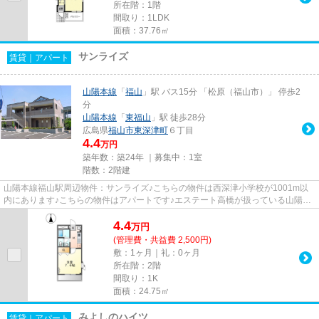
所在階：1階
間取り：1LDK
面積：37.76㎡
サンライズ
賃貸｜アパート
山陽本線
「
福山
」駅 バス15分 「松原（福山市）」 停歩2
分
山陽本線
「
東福山
」駅 徒歩28分
広島県
福山市
東深津町
６丁目
4.4
万円
築年数：築24年 ｜募集中：
1室
階数：2階建
山陽本線福山駅周辺物件：サンライズ♪こちらの物件は西深津小学校が1001m以
内にあります♪こちらの物件はアパートです♪エステート高橋が扱っている山陽本
線福山駅周辺の物件の詳細は、0...
4.4
万
円
(管理費・共益費 2,500円)
敷：1ヶ月｜礼：0ヶ月
所在階：2階
間取り：1K
面積：24.75㎡
みよしのハイツ
賃貸｜アパート