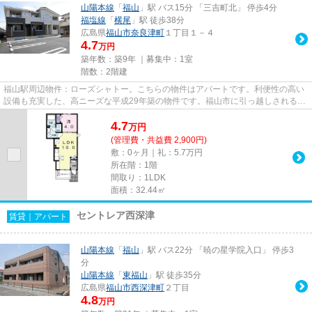
山陽本線
「
福山
」駅 バス15分 「三吉町北」 停歩4分
福塩線
「
横尾
」駅 徒歩38分
広島県
福山市
奈良津町
１丁目１－４
4.7
万円
築年数：築9年 ｜募集中：
1室
階数：2階建
福山駅周辺物件：ローズシャトー。こちらの物件はアパートです。利便性の高い
設備も充実した、高ニーズな平成29年築の物件です。福山市に引っ越しされるな
ら、福山近辺はいかがでしょ...
4.7
万
円
(管理費・共益費 2,900円)
敷：0ヶ月｜礼：5.7万円
所在階：1階
間取り：1LDK
面積：32.44㎡
セントレア西深津
賃貸｜アパート
山陽本線
「
福山
」駅 バス22分 「暁の星学院入口」 停歩3
分
山陽本線
「
東福山
」駅 徒歩35分
広島県
福山市
西深津町
２丁目
4.8
万円