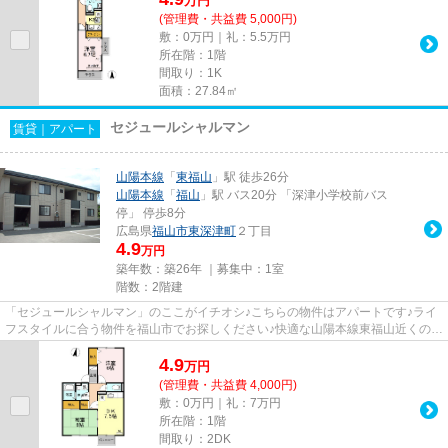
万
円
(管理費・共益費 5,000円)
敷：0万円｜礼：5.5万円
所在階：1階
間取り：1K
面積：27.84㎡
セジュールシャルマン
賃貸｜アパート
山陽本線
「
東福山
」駅 徒歩26分
山陽本線
「
福山
」駅 バス20分 「深津小学校前バス
停」 停歩8分
広島県
福山市
東深津町
２丁目
4.9
万円
築年数：築26年 ｜募集中：
1室
階数：2階建
「セジュールシャルマン」のここがイチオシ♪こちらの物件はアパートです♪ライ
フスタイルに合う物件を福山市でお探しください♪快適な山陽本線東福山近くの物
件情報が満載ですので、084-...
4.9
万
円
(管理費・共益費 4,000円)
敷：0万円｜礼：7万円
所在階：1階
間取り：2DK