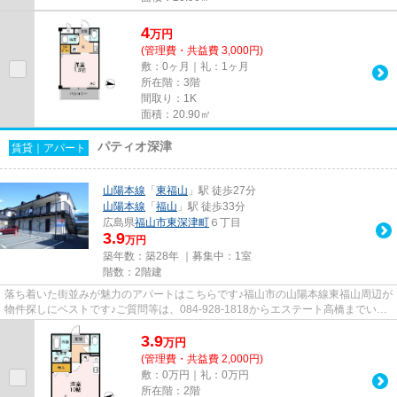
4
万
円
(管理費・共益費 3,000円)
敷：0ヶ月｜礼：1ヶ月
所在階：3階
間取り：1K
面積：20.90㎡
パティオ深津
賃貸｜アパート
山陽本線
「
東福山
」駅 徒歩27分
山陽本線
「
福山
」駅 徒歩33分
広島県
福山市
東深津町
６丁目
3.9
万円
築年数：築28年 ｜募集中：
1室
階数：2階建
落ち着いた街並みが魅力のアパートはこちらです♪福山市の山陽本線東福山周辺が
物件探しにベストです♪ご質問等は、084-928-1818からエステート高橋までいつ
でもどうぞお問い合わせくだ...
3.9
万
円
(管理費・共益費 2,000円)
敷：0万円｜礼：0万円
所在階：2階