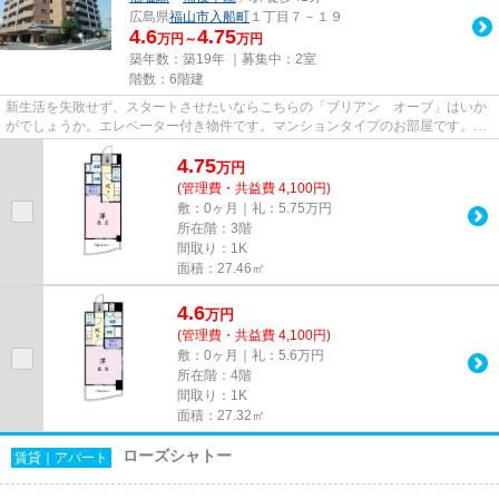
広島県
福山市
入船町
１丁目７－１９
4.6
4.75
万円～
万円
築年数：築19年 ｜募集中：
2室
階数：6階建
新生活を失敗せず、スタートさせたいならこちらの「ブリアン オーブ」はいか
がでしょうか。エレベーター付き物件です。マンションタイプのお部屋です。福
山市にこれからお引越し予定...
4.75
万
円
(管理費・共益費 4,100円)
敷：0ヶ月｜礼：5.75万円
所在階：3階
間取り：1K
面積：27.46㎡
4.6
万
円
(管理費・共益費 4,100円)
敷：0ヶ月｜礼：5.6万円
所在階：4階
間取り：1K
面積：27.32㎡
ローズシャトー
賃貸｜アパート