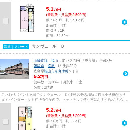
もおしゃれで快適な生活をおく...
5.1
万
円
(管理費・共益費 3,500円)
敷：0ヶ月｜礼：6.1万円
所在階：1階
間取り：1K
面積：34.80㎡
サンヴェール Ｂ
賃貸｜アパート
山陽本線
「
福山
」駅 バス20分 「奈良津」 停歩3分
福塩線
「
横尾
」駅 徒歩32分
広島県
福山市
奈良津町
２丁目
5.2
万円
築年数：築28年 ｜募集中：
1室
階数：2階建
こだわりポイント満載のサンヴェール Ｂ♪徒歩10分の場所に桜丘小学校があり
ます♪インターネット有り物件なので、ネットをよく使う方におすすめ♪こちらの
物件はアパートです♪福山市エ...
5.2
万
円
(管理費・共益費 3,500円)
敷：0万円｜礼：2万円
所在階：1階