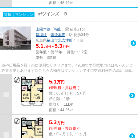
面積：48.46㎡
nfツインズ Ｂ
賃貸｜マンション
山陽本線
「
福山
」駅 徒歩21分
福塩線
「
備後本庄
」駅 徒歩34分
広島県
福山市
北吉津町
４丁目
5.1
5.3
万円～
万円
築年数：築36年 ｜募集中：
2室
階数：3階建
薬や日用品を買うのに便利なザグザグまで、491mです◎敷地内にはちゃんとご
み置き場もあります◎こちらの物件はマンションです◎交通利便性の高い山陽本
線福山近くで賃貸物件をお探しなら...
5.1
万
円
(管理費・共益費 -)
敷：0万円｜礼：5万円
所在階：1階
間取り：1LDK
面積：44.26㎡
5.3
万
円
(管理費・共益費 -)
敷：0ヶ月｜礼：1ヶ月