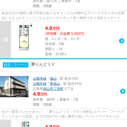
築年数：築21年 ｜募集中：
1室
階数：2階建
徒歩12分の場所に東小学校があります☆こちらの物件はアパートです☆今や必需
品ともなったネット☆こちらはインターネット有り物件です☆当社エステート高
橋で取り扱っている物件情報が気...
4.8
万
円
(管理費・共益費 3,000円)
敷：1ヶ月｜礼：0ヶ月
所在階：2階
間取り：1K
面積：30.96㎡
夢りんどうⅤ
賃貸｜アパート
山陽本線
「
福山
」駅 徒歩19分
山陽本線
「
東福山
」駅 徒歩34分
広島県
福山市
三吉町
３丁目
4.9
万円
築年数：築8年 ｜募集中：
1室
階数：3階建
ぜひ一度見ていただきたい、「夢りんどうⅤ」です☆便利なスーパー「フードグ
ランニチエー三吉店」まで272mです☆使い勝手の良いアパートでイチオシの物
件です☆インターネットの使用が可...
4.9