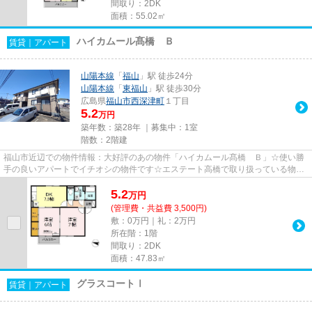
間取り：2DK
面積：55.02㎡
ハイカムール髙橋 Ｂ
賃貸｜アパート
山陽本線
「
福山
」駅 徒歩24分
山陽本線
「
東福山
」駅 徒歩30分
広島県
福山市
西深津町
１丁目
5.2
万円
築年数：築28年 ｜募集中：
1室
階数：2階建
福山市近辺での物件情報：大好評のあの物件「ハイカムール髙橋 Ｂ」☆使い勝
手の良いアパートでイチオシの物件です☆エステート高橋で取り扱っている物件
なら、きっとお客様にも満足し...
5.2
万
円
(管理費・共益費 3,500円)
敷：0万円｜礼：2万円
所在階：1階
間取り：2DK
面積：47.83㎡
グラスコートⅠ
賃貸｜アパート