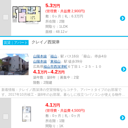
5.3
万
円
(管理費・共益費 2,900円)
敷：0ヶ月｜礼：6.3万円
所在階：2階
間取り：1LDK
面積：48.12㎡
クレイノ西深津
賃貸｜アパート
山陽本線
「
福山
」駅 バス16分 「蔀山」 停歩4分
山陽本線
「
東福山
」駅 徒歩39分
広島県
福山市
西深津町
６丁目１－２５－１０
4.1
4.2
万円～
万円
築年数：築8年 ｜募集中：
2室
階数：2階建
新着情報：クレイノ西深津の空室情報ならコチラ。アパートタイプのお部屋で
す。2017年10月竣工・築8年のお部屋。暮らしに役立つパソコンが使える物件、
ネット回線繋がってます。安心し...
4.1
万
円
(管理費・共益費 4,500円)
敷：0ヶ月｜礼：0ヶ月
所在階：1階
間取り：1K