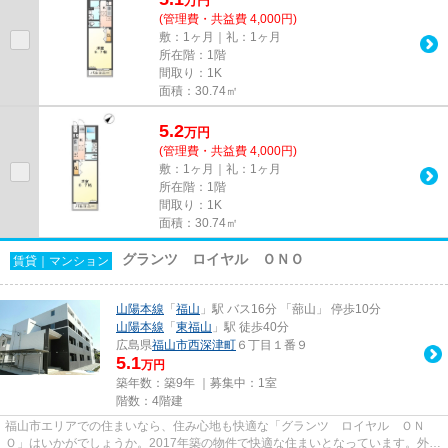
万
円
(管理費・共益費 4,000円)
敷：1ヶ月｜礼：1ヶ月
所在階：1階
間取り：1K
面積：30.74㎡
5.2
万
円
(管理費・共益費 4,000円)
敷：1ヶ月｜礼：1ヶ月
所在階：1階
間取り：1K
面積：30.74㎡
グランツ ロイヤル ＯＮＯ
賃貸｜マンション
山陽本線
「
福山
」駅 バス16分 「蔀山」 停歩10分
山陽本線
「
東福山
」駅 徒歩40分
広島県
福山市
西深津町
６丁目１番９
5.1
万円
築年数：築9年 ｜募集中：
1室
階数：4階建
福山市エリアでの住まいなら、住み心地も快適な「グランツ ロイヤル ＯＮ
Ｏ」はいかがでしょうか。2017年築の物件で快適な住まいとなっています。外装