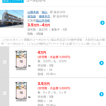
コーポひかり
賃貸｜アパート
山陽本線
「
福山
」駅 徒歩14分
福塩線
「
備後本庄
」駅 徒歩36分
広島県
福山市
寺町
3.5
4
万円～
万円
築年数：築32年 ｜募集中：
3室
階数：3階建
こだわりポイント満載のコーポひかり♪福山市近辺での物件情報：大好評のあの物
件「コーポひかり」♪こちらの物件はアパートです♪お家でパソコン使いたい方に
オススメ、ネット回線工事済...
4
万
円
(管理費・共益費 3,000円)
敷：0万円｜礼：0万円
所在階：2階
間取り：1K
面積：20.90㎡
3.5
万
円
(管理費・共益費 3,000円)
敷：0ヶ月｜礼：1ヶ月
所在階：3階
間取り：1K
面積：20.90㎡