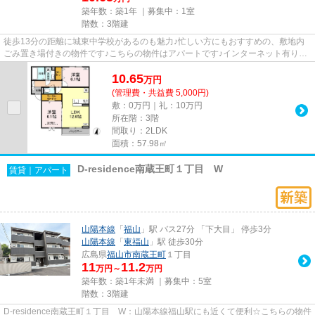
築年数：築1年 ｜募集中：
1室
階数：3階建
徒歩13分の距離に城東中学校があるのも魅力♪忙しい方にもおすすめの、敷地内
ごみ置き場付きの物件です♪こちらの物件はアパートです♪インターネット有り物
件なので、ネットをよく使う方...
10.65
万
円
(管理費・共益費 5,000円)
敷：0万円｜礼：10万円
所在階：3階
間取り：2LDK
面積：57.98㎡
D-residence南蔵王町１丁目 W
賃貸｜アパート
山陽本線
「
福山
」駅 バス27分 「下大目」 停歩3分
山陽本線
「
東福山
」駅 徒歩30分
広島県
福山市
南蔵王町
１丁目
11
11.2
万円～
万円
築年数：築1年未満 ｜募集中：
5室
階数：3階建
D-residence南蔵王町１丁目 W：山陽本線福山駅にも近くて便利☆こちらの物件