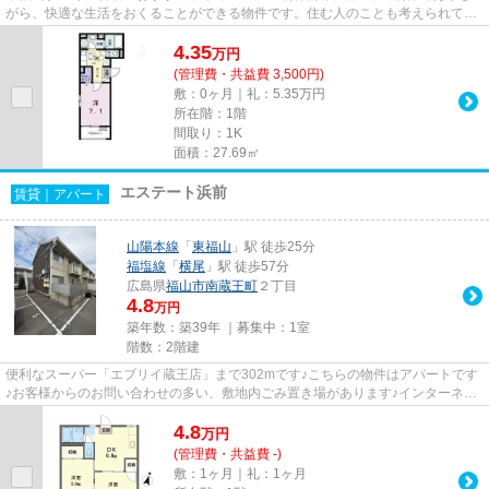
がら、快適な生活をおくることができる物件です。住む人のことも考えられてい
る満足度の高いアパートです。...
4.35
万
円
(管理費・共益費 3,500円)
敷：0ヶ月｜礼：5.35万円
所在階：1階
間取り：1K
面積：27.69㎡
エステート浜前
賃貸｜アパート
山陽本線
「
東福山
」駅 徒歩25分
福塩線
「
横尾
」駅 徒歩57分
広島県
福山市
南蔵王町
２丁目
4.8
万円
築年数：築39年 ｜募集中：
1室
階数：2階建
便利なスーパー「エブリイ蔵王店」まで302mです♪こちらの物件はアパートです
♪お客様からのお問い合わせの多い、敷地内ごみ置き場があります♪インターネッ
ト付きの物件です♪もっと多く...
4.8
万
円
(管理費・共益費 -)
敷：1ヶ月｜礼：1ヶ月