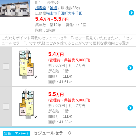
町）」 停歩6分
福塩線
「
神辺
」駅 徒歩38分
広島県
福山市
千田町大字千田
5.4
5.5
万円～
万円
築年数：築12年 ｜募集中：
2室
階数：2階建
こだわりポイント満載のセジュールセラ F♪ぜひ一度見ていただきたい、「セジ
ュールセラ F」です♪気軽にごみを捨てることができて便利な敷地内ごみ置き場
つきの物件です♪普段からパソ...
5.4
万
円
(管理費・共益費 5,000円)
敷：0万円｜礼：7万円
所在階：1階
間取り：1LDK
面積：41.51㎡
5.5
万
円
(管理費・共益費 5,000円)
敷：0万円｜礼：7万円
所在階：1階
間取り：1LDK
面積：41.23㎡
セジュールセラ Ｃ
賃貸｜アパート