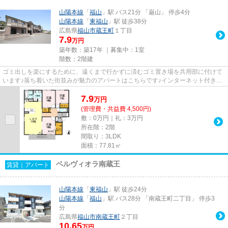
山陽本線
「
福山
」駅 バス21分 「巌山」 停歩4分
山陽本線
「
東福山
」駅 徒歩38分
広島県
福山市
蔵王町
１丁目
7.9
万円
築年数：築17年 ｜募集中：
1室
階数：2階建
ゴミ出しを楽にするために、遠くまで行かずに済むゴミ置き場を共用部に付けて
います♪落ち着いた街並みが魅力のアパートはこちらです♪インターネット付きの
物件です♪福山市エリアならす...
7.9
万
円
(管理費・共益費 4,500円)
敷：0万円｜礼：3万円
所在階：2階
間取り：3LDK
面積：77.81㎡
ベルヴィオラ南蔵王
賃貸｜アパート
山陽本線
「
東福山
」駅 徒歩24分
山陽本線
「
福山
」駅 バス28分 「南蔵王町二丁目」 停歩3
分
広島県
福山市
南蔵王町
２丁目
10.65
万円