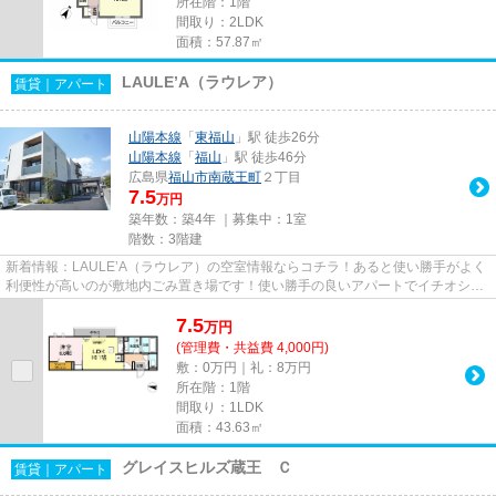
所在階：1階
間取り：2LDK
面積：57.87㎡
LAULE’A（ラウレア）
賃貸｜アパート
山陽本線
「
東福山
」駅 徒歩26分
山陽本線
「
福山
」駅 徒歩46分
広島県
福山市
南蔵王町
２丁目
7.5
万円
築年数：築4年 ｜募集中：
1室
階数：3階建
新着情報：LAULE’A（ラウレア）の空室情報ならコチラ！あると使い勝手がよく
利便性が高いのが敷地内ごみ置き場です！使い勝手の良いアパートでイチオシの
物件です！新たな回線工事が必...
7.5
万
円
(管理費・共益費 4,000円)
敷：0万円｜礼：8万円
所在階：1階
間取り：1LDK
面積：43.63㎡
グレイスヒルズ蔵王 Ｃ
賃貸｜アパート