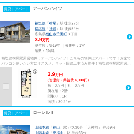
アーバンハイツ
賃貸｜アパート
福塩線
「
横尾
」駅 徒歩27分
福塩線
「
神辺
」駅 徒歩34分
広島県
福山市
千田町
３丁目
3.9
万円
築年数：築19年 ｜募集中：
1室
階数：2階建
福塩線横尾駅周辺物件：アーバンハイツ！こちらの物件はアパートです！お家で
パソコン使いたい方にオススメ、ネット回線工事済み物件！福塩線横尾駅周辺で
なら物件に関する情報が満載...
3.9
万
円
(管理費・共益費 4,000円)
敷：0万円｜礼：0万円
所在階：2階
間取り：1R
面積：30.24㎡
ローレルⅡ
賃貸｜アパート
山陽本線
「
福山
」駅 バス36分 「天神前」 停歩9分
山陽本線
「
東福山
」駅 徒歩33分