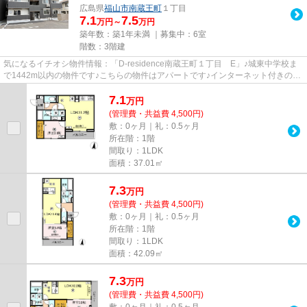
広島県
福山市
南蔵王町
１丁目
7.1
7.5
万円～
万円
築年数：築1年未満 ｜募集中：
6室
階数：3階建
気になるイチオシ物件情報：「D-residence南蔵王町１丁目 E」♪城東中学校ま
で1442m以内の物件です♪こちらの物件はアパートです♪インターネット付きの物
件です♪ご来店予約やご質問など...
7.1
万
円
(管理費・共益費 4,500円)
敷：0ヶ月｜礼：0.5ヶ月
所在階：1階
間取り：1LDK
面積：37.01㎡
7.3
万
円
(管理費・共益費 4,500円)
敷：0ヶ月｜礼：0.5ヶ月
所在階：1階
間取り：1LDK
面積：42.09㎡
7.3
万
円
(管理費・共益費 4,500円)
敷：0ヶ月｜礼：0.5ヶ月