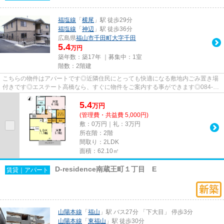
福塩線
「
横尾
」駅 徒歩29分
福塩線
「
神辺
」駅 徒歩36分
広島県
福山市
千田町大字千田
5.4
万円
築年数：築17年 ｜募集中：
1室
階数：2階建
こちらの物件はアパートです◎近隣住民にとっても快適になる敷地内ごみ置き場
付きです◎エステート高橋なら、すぐに物件をご案内する事ができます◎084-
928-1818からいつでも見学のご予約...
5.4
万
円
(管理費・共益費 5,000円)
敷：0万円｜礼：3万円
所在階：2階
間取り：2LDK
面積：62.10㎡
D-residence南蔵王町１丁目 E
賃貸｜アパート
山陽本線
「
福山
」駅 バス27分 「下大目」 停歩3分
山陽本線
「
東福山
」駅 徒歩30分