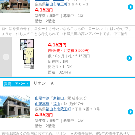
広島県
福山市
蔵王町
１６４６－１
4.15
万円
築年数：築8年 ｜募集中：
1室
階数：2階建
新生活を失敗せず、スタートさせたいならこちらの「ローレルⅡ」はいかがでし
ょうか。住む人のことも考えられている満足度の高いアパートです。中古物件を
選ぶ上で新築よりも価格が下が...
4.15
万
円
(管理費・共益費 3,500円)
敷：0ヶ月｜礼：5.15万円
所在階：1階
間取り：1LDK
面積：32.44㎡
リオン Ａ
賃貸｜アパート
山陽本線
「
東福山
」駅 徒歩26分
山陽本線
「
福山
」駅 徒歩47分
広島県
福山市
南蔵王町
２丁目６番３０号
4.35
万円
築年数：築6年 ｜募集中：
1室
階数：2階建
東福山駅近くの新居におすすめ、リオン Ａの物件情報。築5年の物件でありな