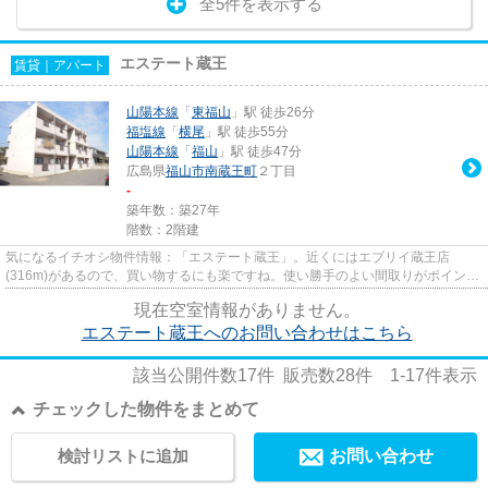
全5件を表示する
エステート蔵王
賃貸｜アパート
山陽本線
「
東福山
」駅 徒歩26分
福塩線
「
横尾
」駅 徒歩55分
山陽本線
「
福山
」駅 徒歩47分
広島県
福山市
南蔵王町
２丁目
-
築年数：築27年
階数：2階建
気になるイチオシ物件情報：「エステート蔵王」。近くにはエブリイ蔵王店
(316m)があるので、買い物するにも楽ですね。使い勝手のよい間取りがポイント
のアパートです。福山市の物件に...
現在空室情報がありません。
エステート蔵王へのお問い合わせはこちら
該当公開件数
17
件 販売数
28
件
1-17
件表示
チェックした物件をまとめて
検討リストに追加
お問い合わせ