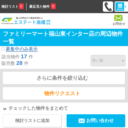
0
0
検討リスト
最近見た物件
お問合せ
ファミリーマート福山東インター店の周辺物件
一覧
募集中のみ表示
17
該当物件
件
28
販売数
件
さらに条件を絞り込む
物件リクエスト
チェックした物件をまとめて
検討リストに追加
お問い合わせ