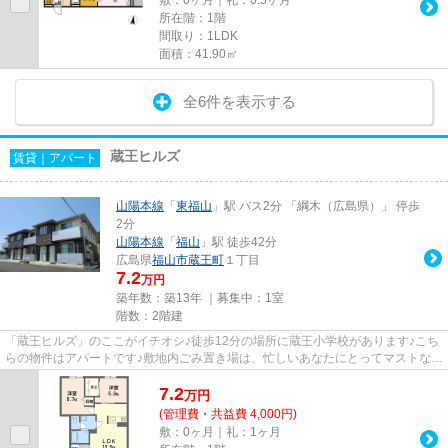
所在階：1階
間取り：1LDK
面積：41.90㎡
全6件を表示する
蔵王ヒルズ
賃貸｜アパート
山陽本線
「
東福山
」駅 バス2分 「綱木（広島県）」 停歩
2分
山陽本線
「
福山
」駅 徒歩42分
広島県
福山市
蔵王町
１丁目
7.2
万円
築年数：築13年 ｜募集中：
1室
階数：2階建
「蔵王ヒルズ」のここがイチオシ♪徒歩12分の場所に蔵王小学校があります♪こち
らの物件はアパートです♪敷地内ごみ置き場は、忙しいあなたにとってマストな条
件ではないでしょうか♪山陽...
7.2
万
円
(管理費・共益費 4,000円)
敷：0ヶ月｜礼：1ヶ月