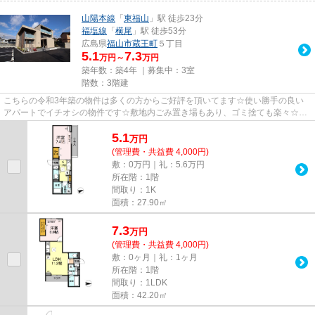
山陽本線
「
東福山
」駅 徒歩23分
福塩線
「
横尾
」駅 徒歩53分
広島県
福山市
蔵王町
５丁目
5.1
7.3
万円～
万円
築年数：築4年 ｜募集中：
3室
階数：3階建
こちらの令和3年築の物件は多くの方からご好評を頂いてます☆使い勝手の良い
アパートでイチオシの物件です☆敷地内ごみ置き場もあり、ゴミ捨ても楽々☆入
居の当日からインターネットが使...
5.1
万
円
(管理費・共益費 4,000円)
敷：0万円｜礼：5.6万円
所在階：1階
間取り：1K
面積：27.90㎡
7.3
万
円
(管理費・共益費 4,000円)
敷：0ヶ月｜礼：1ヶ月
所在階：1階
間取り：1LDK
面積：42.20㎡