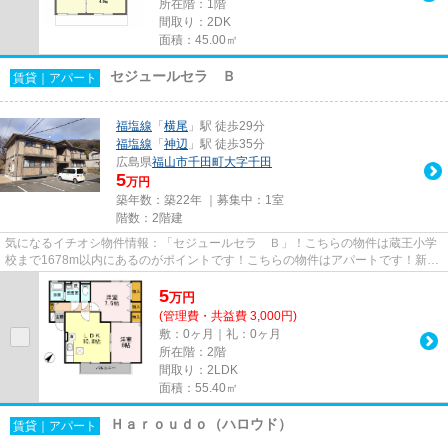
所在階：1階
間取り：2DK
面積：45.00㎡
セジュールセラ Ｂ
賃貸｜アパート
福塩線
「
横尾
」駅 徒歩29分
福塩線
「
神辺
」駅 徒歩35分
広島県
福山市
千田町大字千田
5
万円
築年数：築22年 ｜募集中：
1室
階数：2階建
気になるイチオシ物件情報：「セジュールセラ Ｂ」！こちらの物件は蔵王小学
校まで1678m以内にあるのがポイントです！こちらの物件はアパートです！新た
な回線工事の必要ない、インタ...
5
万
円
(管理費・共益費 3,000円)
敷：0ヶ月｜礼：0ヶ月
所在階：2階
間取り：2LDK
面積：55.40㎡
Ｈａｒｏｕｄｏ（ハロウド）
賃貸｜アパート