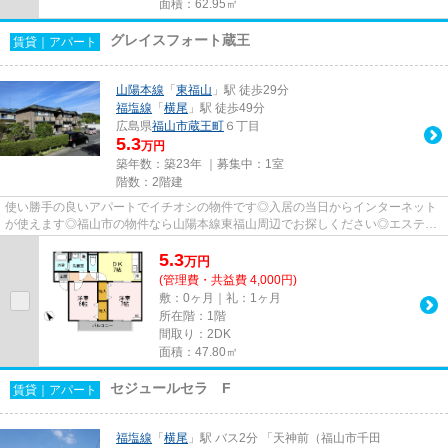
面積：62.95㎡
グレイスフォート蔵王
賃貸｜アパート
山陽本線
「
東福山
」駅 徒歩29分
福塩線
「
横尾
」駅 徒歩49分
広島県
福山市
蔵王町
６丁目
5.3
万円
築年数：築23年 ｜募集中：
1室
階数：2階建
使い勝手の良いアパートでイチオシの物件です◎入居の当日からインターネット
が使えます◎福山市の物件なら山陽本線東福山周辺でお探しください◎エステー
ト高橋までのご質問は084-928-18...
5.3
万
円
(管理費・共益費 4,000円)
敷：0ヶ月｜礼：1ヶ月
所在階：1階
間取り：2DK
面積：47.80㎡
セジュールセラ F
賃貸｜アパート
福塩線
「
横尾
」駅 バス2分 「天神前（福山市千田