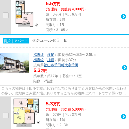
5.5
万
円
(管理費・共益費 4,000円)
敷：0ヶ月｜礼：6万円
所在階：2階
間取り：1R
面積：31.05㎡
セジュールセラ E
賃貸｜アパート
福塩線
「
横尾
」駅 徒歩32分車6分 2.5km
福塩線
「
神辺
」駅 徒歩37分
広島県
福山市
千田町大字千田
5.3
万円
築年数：築17年 ｜募集中：
1室
階数：2階建
こちらの物件は千田小学校が1699m以内にあります☆お客様からのお問い合わせ
の多い、敷地内ごみ置き場があります☆こちらの物件はアパートです☆調べ物も
買い物もパソコン一台で☆インター...
5.3
万
円
(管理費・共益費 5,000円)
敷：0万円｜礼：3万円
所在階：1階
間取り：2LDK