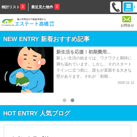
0
0
検討リスト
最近見た物件
お問合せ
NEW ENTRY 新着おすすめ記事
新生活を応援！初期費用...
新しい生活の始まりは、ワクワクと期待に
満ち溢れています。しかし、そのスタート
ラインに立つ前に、誰もが直面する大きな
壁があります。それが「初期...
2025-11-12
HOT ENTRY 人気ブログ