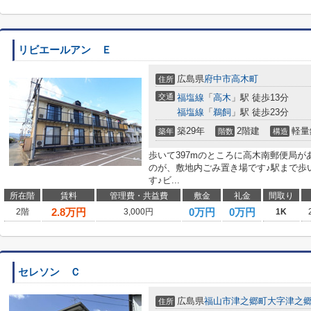
リビエールアン Ｅ
広島県
府中市
高木町
住所
交通
福塩線
「
高木
」駅 徒歩13分
福塩線
「
鵜飼
」駅 徒歩23分
築29年
2階建
軽量
築年
階数
構造
歩いて397mのところに高木南郵便局が
のが、敷地内ごみ置き場です♪駅まで歩
す♪ビ...
所在階
賃料
管理費・共益費
敷金
礼金
間取り
2.8
万円
0万円
0万円
2階
3,000円
1K
セレソン Ｃ
広島県
福山市
津之郷町大字津之
住所