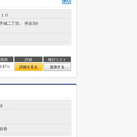
－１０
「手城二丁目」 停歩3分
面積
詳細
検討リスト
9.87㎡
詳細を見る
追加する
9
鉄骨