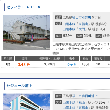
セフィラＴ.Ａ.Ｐ A
広島県
福山市
引野町
５丁目
住所
交通
山陽本線
「
東福山
」駅 徒歩6分
山陽本線
「
大門
」駅 徒歩51分
築32年
2階建
軽量
築年
階数
構造
山陽本線東福山駅周辺物件：セフィラＴ
ているので敷地外に出る必要が無く、ご
物件...
所在階
賃料
管理費・共益費
敷金
礼金
間取り
3.4
万円
0ヶ月
1階
3,000円
1ヶ月
1K
2
セジュール浦上
広島県
福山市
春日町浦上
住所
交通
山陽本線
「
福山
」駅 バス28分 
山陽本線
「
東福山
」駅 徒歩36分