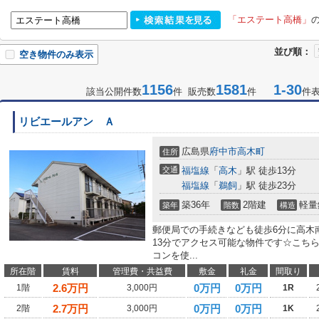
「エステート高橋」
並び順：
空き物件のみ表示
1156
1581
1-30
該当公開件数
件 販売数
件
件
リビエールアン Ａ
広島県
府中市
高木町
住所
交通
福塩線
「
高木
」駅 徒歩13分
福塩線
「
鵜飼
」駅 徒歩23分
築36年
2階建
軽量
築年
階数
構造
郵便局での手続きなども徒歩6分に高木
13分でアクセス可能な物件です☆こち
コンを使...
所在階
賃料
管理費・共益費
敷金
礼金
間取り
2.6
万円
0万円
0万円
1階
3,000円
1R
2.7
万円
0万円
0万円
2階
3,000円
1K