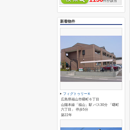
件が該当
新着物件
フィグトゥリーＫ
広島県福山市曙町６丁目
山陽本線「福山」駅 バス30分 「曙町
六丁目」 停歩5分
築22年