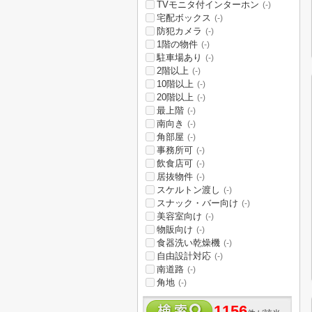
TVモニタ付インターホン
(-)
宅配ボックス
(-)
防犯カメラ
(-)
1階の物件
(-)
駐車場あり
(-)
2階以上
(-)
10階以上
(-)
20階以上
(-)
最上階
(-)
南向き
(-)
角部屋
(-)
事務所可
(-)
飲食店可
(-)
居抜物件
(-)
スケルトン渡し
(-)
スナック・バー向け
(-)
美容室向け
(-)
物販向け
(-)
食器洗い乾燥機
(-)
自由設計対応
(-)
南道路
(-)
角地
(-)
1156