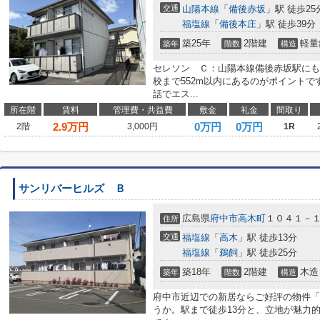
交通
山陽本線
「
備後赤坂
」駅 徒歩25
福塩線
「
備後本庄
」駅 徒歩39分
築25年
2階建
軽量
築年
階数
構造
セレソン Ｃ：山陽本線備後赤坂駅にも
校まで552m以内にあるのがポイント
話でエス...
所在階
賃料
管理費・共益費
敷金
礼金
間取り
2.9
万円
0万円
0万円
2階
3,000円
1R
サンリバーヒルズ Ｂ
広島県
府中市
高木町
１０４１－
住所
交通
福塩線
「
高木
」駅 徒歩13分
福塩線
「
鵜飼
」駅 徒歩25分
築18年
2階建
木造
築年
階数
構造
府中市近辺での新居ならご好評の物件「
うか。駅まで徒歩13分と、立地が魅力