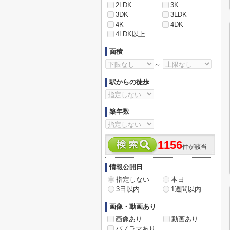
2LDK
3K
3DK
3LDK
4K
4DK
4LDK以上
面積
～
駅からの徒歩
築年数
1156
件が該当
情報公開日
指定しない
本日
3日以内
1週間以内
画像・動画あり
画像あり
動画あり
パノラマあり