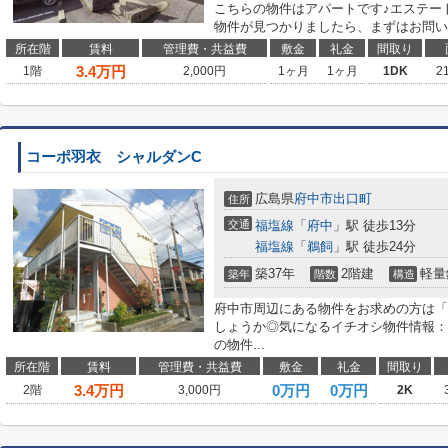
こちらの物件はアパートです♪エステート高橋
物件が見つかりましたら、まずはお問い
所在階
賃料
管理費・共益費
敷金
礼金
間取り
3.4
万円
1階
2,000円
1ヶ月
1ヶ月
1DK
2
コーポ羽衣 シャルダンC
広島県
府中市
出口町
住所
交通
福塩線
「
府中
」駅 徒歩13分
福塩線
「
鵜飼
」駅 徒歩24分
築37年
2階建
軽量
築年
階数
構造
府中市周辺にある物件をお求めの方は「
しょうか◎気になるイチオシ物件情報：
の物件...
所在階
賃料
管理費・共益費
敷金
礼金
間取り
3.4
万円
0万円
0万円
2階
3,000円
2K