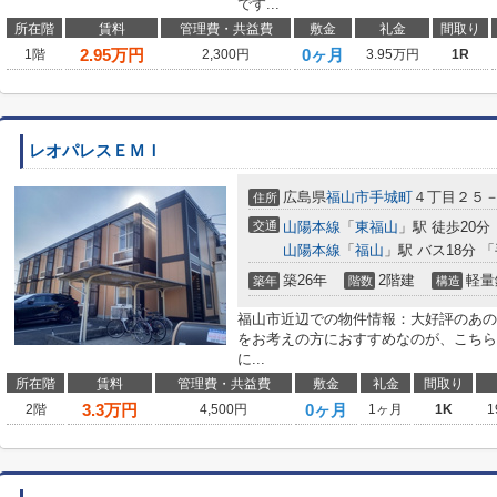
です...
所在階
賃料
管理費・共益費
敷金
礼金
間取り
2.95
万円
0ヶ月
1階
2,300円
3.95万円
1R
レオパレスＥＭＩ
広島県
福山市
手城町
４丁目２５
住所
交通
山陽本線
「
東福山
」駅 徒歩20分
山陽本線
「
福山
」駅 バス18分 
築26年
2階建
軽量
築年
階数
構造
福山市近辺での物件情報：大好評のあの
をお考えの方におすすめなのが、こちら
に...
所在階
賃料
管理費・共益費
敷金
礼金
間取り
3.3
万円
0ヶ月
2階
4,500円
1ヶ月
1K
1