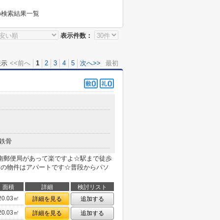
の検索結果一覧
表示件数：
表示
<<前へ
1
2
3
4
5
次へ>>
最初
鉄骨
南郵便局があって楽ですよ☆駅まで徒歩
らの物件はアパートです☆普段からパソ
面積
詳細
検討リスト
20.03㎡
詳細を見る
追加する
20.03㎡
詳細を見る
追加する