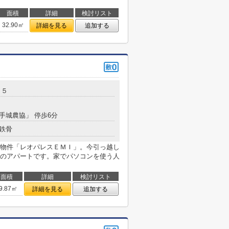
面積
詳細
検討リスト
32.90㎡
詳細を見る
追加する
－５
「手城農協」 停歩6分
鉄骨
物件「レオパレスＥＭＩ」。今引っ越し
のアパートです。家でパソコンを使う人
面積
詳細
検討リスト
9.87㎡
詳細を見る
追加する