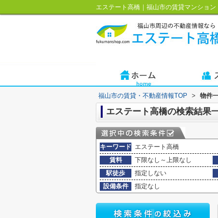
エステート高橋｜福山市の賃貸マンション
福山市の賃貸・不動産情報TOP
>
物件
エステート高橋の検索結果
キーワード
エステート高橋
賃料
下限なし～上限なし
駅徒歩
指定しない
設備条件
指定なし