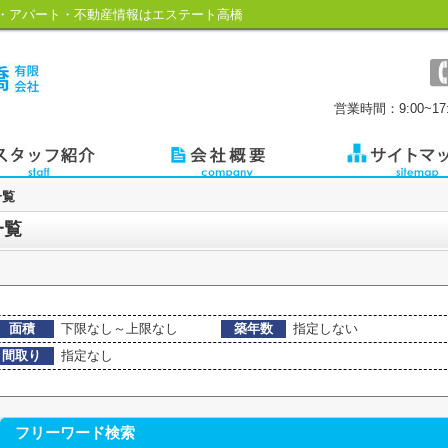
・アパート・不動産情報はエステート高橋
営業時間：9:00~17:
一覧
一覧
面積
下限なし～上限なし
築年数
指定しない
間取り
指定なし
フリーワード検索