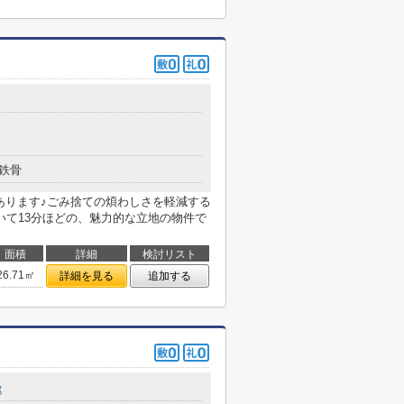
鉄骨
あります♪ごみ捨ての煩わしさを軽減する
いて13分ほどの、魅力的な立地の物件で
面積
詳細
検討リスト
26.71㎡
詳細を見る
追加する
郷