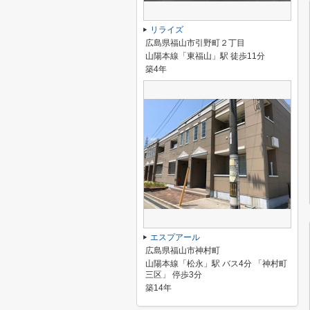
リライズ
広島県福山市引野町２丁目
山陽本線「東福山」駅 徒歩11分
築4年
エスプアール
広島県福山市神村町
山陽本線「松永」駅 バス4分 「神村町
三区」 停歩3分
築14年