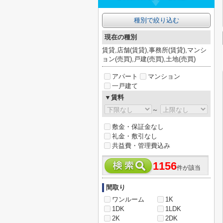
種別で絞り込む
現在の種別
賃貸,店舗(賃貸),事務所(賃貸),マンシ
ョン(売買),戸建(売買),土地(売買)
アパート
マンション
一戸建て
▼賃料
～
敷金・保証金なし
礼金・敷引なし
共益費・管理費込み
1156
件が該当
間取り
ワンルーム
1K
1DK
1LDK
2K
2DK