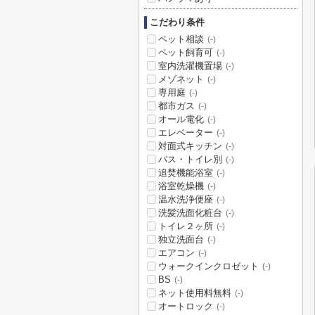
こだわり条件
ペット相談
(-)
ペット飼育可
(-)
室内洗濯機置場
(-)
メゾネット
(-)
専用庭
(-)
都市ガス
(-)
オール電化
(-)
エレベーター
(-)
対面式キッチン
(-)
バス・トイレ別
(-)
追焚機能浴室
(-)
浴室乾燥機
(-)
温水洗浄便座
(-)
洗髪洗面化粧台
(-)
トイレ２ヶ所
(-)
独立洗面台
(-)
エアコン
(-)
ウォークインクロゼット
(-)
BS
(-)
ネット使用料無料
(-)
オートロック
(-)