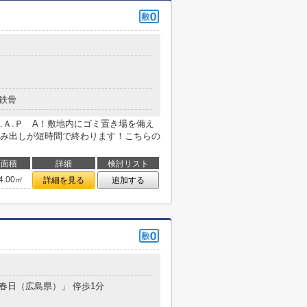
鉄骨
.Ａ.Ｐ A！敷地内にゴミ置き場を備え
み出しが短時間で終わります！こちらの
面積
詳細
検討リスト
4.00㎡
詳細を見る
追加する
「春日（広島県）」 停歩1分