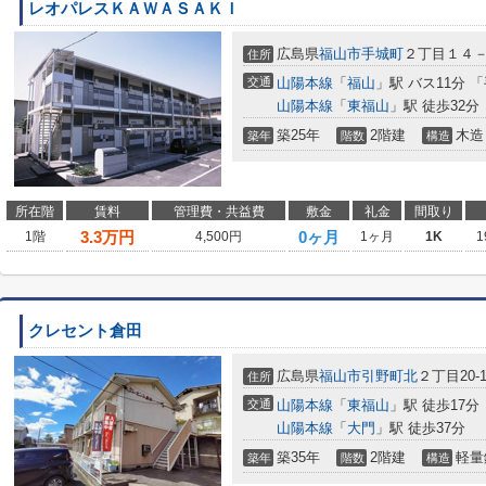
レオパレスＫＡＷＡＳＡＫＩ
広島県
福山市
手城町
２丁目１４
住所
交通
山陽本線
「
福山
」駅 バス11分 
山陽本線
「
東福山
」駅 徒歩32分
築25年
2階建
木造
築年
階数
構造
所在階
賃料
管理費・共益費
敷金
礼金
間取り
3.3
万円
0ヶ月
1階
4,500円
1ヶ月
1K
1
クレセント倉田
広島県
福山市
引野町北
２丁目20-1
住所
交通
山陽本線
「
東福山
」駅 徒歩17分
山陽本線
「
大門
」駅 徒歩37分
築35年
2階建
軽量
築年
階数
構造