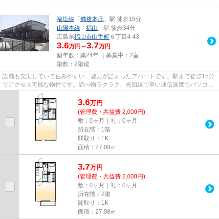
福塩線
「
備後本庄
」駅 徒歩15分
山陽本線
「
福山
」駅 徒歩34分
広島県
福山市
山手町
６丁目4-43
3.6
3.7
万円～
万円
築年数：築24年 ｜募集中：
2室
階数：2階建
設備も充実していて住みやすい、魅力が詰まったアパートです。駅まで徒歩15分
でアクセス可能な物件です。調べ物ラクラク、光回線で早い通信速度でパソコン
が使用できます。084-928-181...
3.6
万
円
(管理費・共益費 2,000円)
敷：0ヶ月｜礼：0ヶ月
所在階：1階
間取り：1K
面積：27.08㎡
3.7
万
円
(管理費・共益費 2,000円)
敷：0ヶ月｜礼：0ヶ月
所在階：2階
間取り：1K
面積：27.08㎡