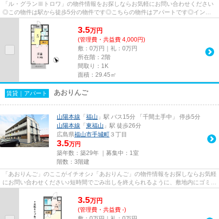
「ル・グランⅢトロワ」の物件情報をお探しならお気軽にお問い合わせください
◎この物件は駅から徒歩5分の物件です◎こちらの物件はアパートです◎インタ
ーネット有り物件なので、ネットを...
3.5
万
円
(管理費・共益費 4,000円)
敷：0万円｜礼：0万円
所在階：2階
間取り：1K
面積：29.45㎡
あおりんご
賃貸｜アパート
山陽本線
「
福山
」駅 バス15分 「千間土手中」 停歩5分
山陽本線
「
東福山
」駅 徒歩26分
広島県
福山市
手城町
３丁目
3.5
万円
築年数：築29年 ｜募集中：
1室
階数：3階建
「あおりんご」のここがイチオシ♪「あおりんご」の物件情報をお探しならお気軽
にお問い合わせください♪短時間でごみ出しを終えられるように、敷地内にゴミ置
き場を設置しています♪調べ...
3.5
万
円
(管理費・共益費 -)
敷：0万円｜礼：0万円