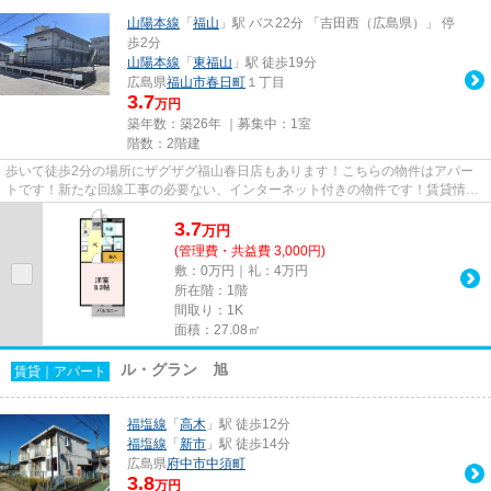
山陽本線
「
福山
」駅 バス22分 「吉田西（広島県）」 停
歩2分
山陽本線
「
東福山
」駅 徒歩19分
広島県
福山市
春日町
１丁目
3.7
万円
築年数：築26年 ｜募集中：
1室
階数：2階建
歩いて徒歩2分の場所にザグザグ福山春日店もあります！こちらの物件はアパー
トです！新たな回線工事の必要ない、インターネット付きの物件です！賃貸情報
をお探しなら、エステート高橋...
3.7
万
円
(管理費・共益費 3,000円)
敷：0万円｜礼：4万円
所在階：1階
間取り：1K
面積：27.08㎡
ル・グラン 旭
賃貸｜アパート
福塩線
「
高木
」駅 徒歩12分
福塩線
「
新市
」駅 徒歩14分
広島県
府中市
中須町
3.8
万円