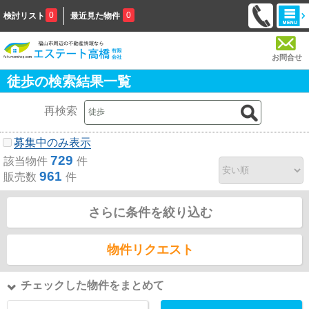
0
0
検討リスト
最近見た物件
お問合せ
徒歩の検索結果一覧
再検索
募集中のみ表示
729
該当物件
件
961
販売数
件
さらに条件を絞り込む
物件リクエスト
チェックした物件をまとめて