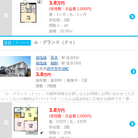
3.8
万
円
(管理費・共益費 2,000円)
敷：1ヶ月｜礼：1ヶ月
所在階：2階
間取り：1K
面積：20.50㎡
ル・グランⅡ（ドゥ）
賃貸｜アパート
福塩線
「
高木
」駅 徒歩6分
福塩線
「
鵜飼
」駅 徒歩19分
広島県
府中市
中須町
3.8
万円
築年数：築39年 ｜募集中：
1室
階数：2階建
「ル・グランⅡ（ドゥ）」の物件情報をお探しならお気軽にお問い合わせくださ
い！こちらの物件はアパートです！こちらは徒歩6分に立地する物件です！豊富
な物件情報を扱うエステート高...
3.8
万
円
(管理費・共益費 2,000円)
敷：0万円｜礼：4万円
所在階：2階
間取り：2DK