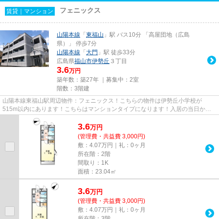
フェニックス
賃貸｜マンション
山陽本線
「
東福山
」駅 バス10分 「高屋団地（広島
県）」 停歩7分
山陽本線
「
大門
」駅 徒歩33分
広島県
福山市
伊勢丘
３丁目
3.6
万円
築年数：築27年 ｜募集中：
2室
階数：3階建
山陽本線東福山駅周辺物件：フェニックス！こちらの物件は伊勢丘小学校が
515m以内にあります！こちらはマンションタイプになります！入居の当日から
インターネットが使えます！エステ...
3.6
万
円
(管理費・共益費 3,000円)
敷：4.07万円｜礼：0ヶ月
所在階：2階
間取り：1K
面積：23.04㎡
3.6
万
円
(管理費・共益費 3,000円)
敷：4.07万円｜礼：0ヶ月
所在階：3階