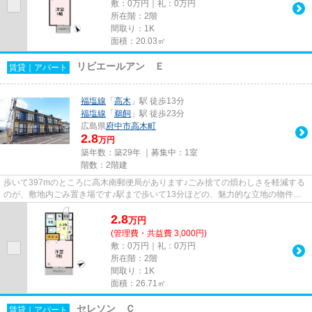
敷：0万円｜礼：0万円
所在階：2階
間取り：1K
面積：20.03㎡
リビエールアン Ｅ
賃貸｜アパート
福塩線
「
高木
」駅 徒歩13分
福塩線
「
鵜飼
」駅 徒歩23分
広島県
府中市
高木町
2.8
万円
築年数：築29年 ｜募集中：
1室
階数：2階建
歩いて397mのところに高木南郵便局があります♪ごみ捨ての煩わしさを軽減する
のが、敷地内ごみ置き場です♪駅まで歩いて13分ほどの、魅力的な立地の物件で
す♪ビジネスマンには必須の、イ...
2.8
万
円
(管理費・共益費 3,000円)
敷：0万円｜礼：0万円
所在階：2階
間取り：1K
面積：26.71㎡
セレソン Ｃ
賃貸｜アパート