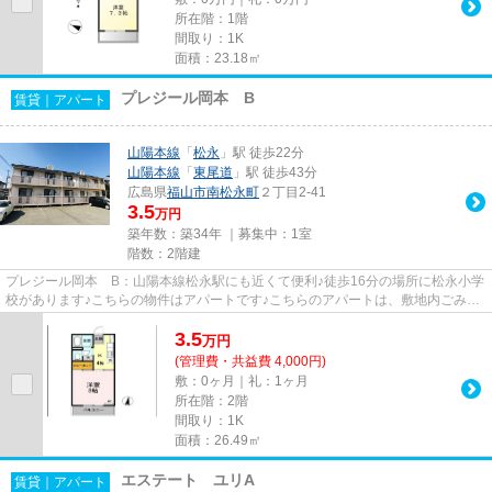
所在階：1階
間取り：1K
面積：23.18㎡
プレジール岡本 B
賃貸｜アパート
山陽本線
「
松永
」駅 徒歩22分
山陽本線
「
東尾道
」駅 徒歩43分
広島県
福山市
南松永町
２丁目2-41
3.5
万円
築年数：築34年 ｜募集中：
1室
階数：2階建
プレジール岡本 B：山陽本線松永駅にも近くて便利♪徒歩16分の場所に松永小学
校があります♪こちらの物件はアパートです♪こちらのアパートは、敷地内ごみ置
き場のある物件です♪福山市の...
3.5
万
円
(管理費・共益費 4,000円)
敷：0ヶ月｜礼：1ヶ月
所在階：2階
間取り：1K
面積：26.49㎡
エステート ユリA
賃貸｜アパート