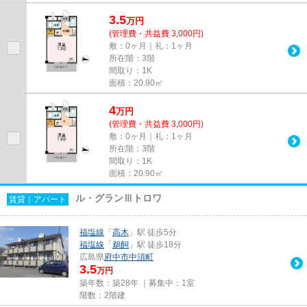
3.5
万
円
(管理費・共益費 3,000円)
敷：0ヶ月｜礼：1ヶ月
所在階：3階
間取り：1K
面積：20.90㎡
4
万
円
(管理費・共益費 3,000円)
敷：0ヶ月｜礼：1ヶ月
所在階：3階
間取り：1K
面積：20.90㎡
ル・グランⅢトロワ
賃貸｜アパート
福塩線
「
高木
」駅 徒歩5分
福塩線
「
鵜飼
」駅 徒歩18分
広島県
府中市
中須町
3.5
万円
築年数：築28年 ｜募集中：
1室
階数：2階建