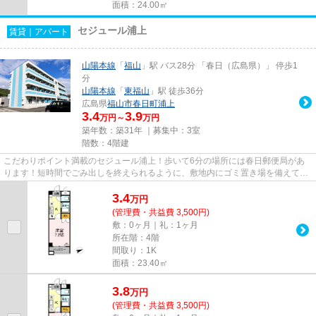
面積：24.00㎡
セジュール浦上
賃貸｜アパート
山陽本線
「
福山
」駅 バス28分 「春日（広島県）」 停歩1
分
山陽本線
「
東福山
」駅 徒歩36分
広島県
福山市
春日町浦上
3.4
3.9
万円～
万円
築年数：築31年 ｜募集中：
3室
階数：4階建
こだわりポイント満載のセジュール浦上！歩いて6分の場所には春日郵便局があ
ります！短時間でごみ出しを終えられるように、敷地内にゴミ置き場を備えてお
ります！インターネット有り物...
3.4
万
円
(管理費・共益費 3,500円)
敷：0ヶ月｜礼：1ヶ月
所在階：4階
間取り：1K
面積：23.40㎡
3.8
万
円
(管理費・共益費 3,500円)