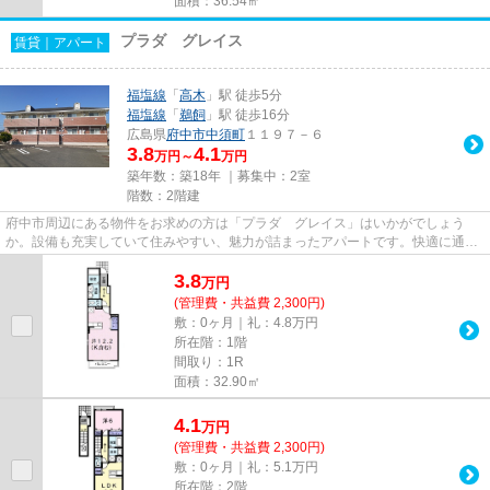
面積：36.54㎡
プラダ グレイス
賃貸｜アパート
福塩線
「
高木
」駅 徒歩5分
福塩線
「
鵜飼
」駅 徒歩16分
広島県
府中市
中須町
１１９７－６
3.8
4.1
万円～
万円
築年数：築18年 ｜募集中：
2室
階数：2階建
府中市周辺にある物件をお求めの方は「プラダ グレイス」はいかがでしょう
か。設備も充実していて住みやすい、魅力が詰まったアパートです。快適に通勤
や通学ができる、徒歩5分に駅が...
3.8
万
円
(管理費・共益費 2,300円)
敷：0ヶ月｜礼：4.8万円
所在階：1階
間取り：1R
面積：32.90㎡
4.1
万
円
(管理費・共益費 2,300円)
敷：0ヶ月｜礼：5.1万円
所在階：2階