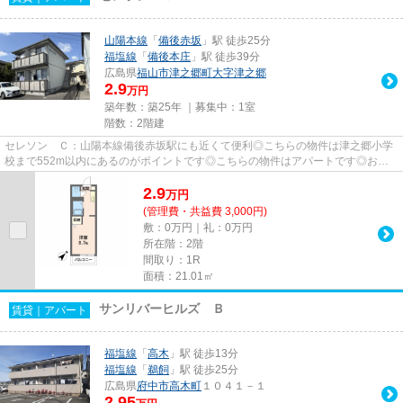
山陽本線
「
備後赤坂
」駅 徒歩25分
福塩線
「
備後本庄
」駅 徒歩39分
広島県
福山市
津之郷町大字津之郷
2.9
万円
築年数：築25年 ｜募集中：
1室
階数：2階建
セレソン Ｃ：山陽本線備後赤坂駅にも近くて便利◎こちらの物件は津之郷小学
校まで552m以内にあるのがポイントです◎こちらの物件はアパートです◎お電
話でエステート高橋までお問い合わ...
2.9
万
円
(管理費・共益費 3,000円)
敷：0万円｜礼：0万円
所在階：2階
間取り：1R
面積：21.01㎡
サンリバーヒルズ Ｂ
賃貸｜アパート
福塩線
「
高木
」駅 徒歩13分
福塩線
「
鵜飼
」駅 徒歩25分
広島県
府中市
高木町
１０４１－１
2.95