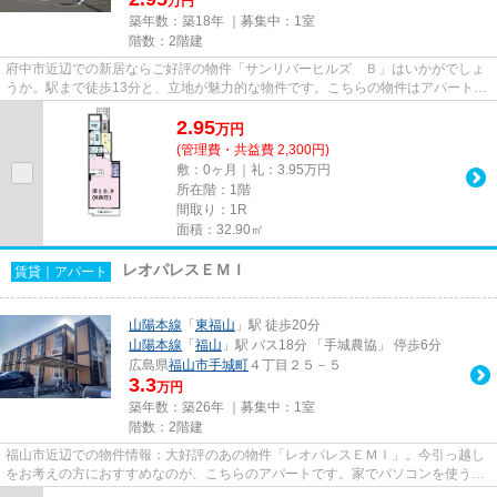
万円
築年数：築18年 ｜募集中：
1室
階数：2階建
府中市近辺での新居ならご好評の物件「サンリバーヒルズ Ｂ」はいかがでしょ
うか。駅まで徒歩13分と、立地が魅力的な物件です。こちらの物件はアパートで
す。エステート高橋が紹介し...
2.95
万
円
(管理費・共益費 2,300円)
敷：0ヶ月｜礼：3.95万円
所在階：1階
間取り：1R
面積：32.90㎡
レオパレスＥＭＩ
賃貸｜アパート
山陽本線
「
東福山
」駅 徒歩20分
山陽本線
「
福山
」駅 バス18分 「手城農協」 停歩6分
広島県
福山市
手城町
４丁目２５－５
3.3
万円
築年数：築26年 ｜募集中：
1室
階数：2階建
福山市近辺での物件情報：大好評のあの物件「レオパレスＥＭＩ」。今引っ越し
をお考えの方におすすめなのが、こちらのアパートです。家でパソコンを使う人
にぜひご検討いただきたいイ...