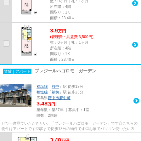
敷：0ヶ月｜礼：1ヶ月
所在階：4階
間取り：1K
面積：23.40㎡
3.9
万
円
(管理費・共益費 3,500円)
敷：0ヶ月｜礼：1ヶ月
所在階：4階
間取り：1K
面積：23.40㎡
プレジールハゴロモ ガーデン
賃貸｜アパート
福塩線
「
府中
」駅 徒歩13分
福塩線
「
鵜飼
」駅 徒歩23分
広島県
府中市
府中町
3.48
万円
築年数：築37年 ｜募集中：
1室
階数：2階建
ぜひ一度見ていただきたい、「プレジールハゴロモ ガーデン」です◎こちらの
物件はアパートです◎駅まで徒歩13分の物件です◎お家でパソコン使いたい方に
オススメ、ネット回線工事済み物...
3.48
万
円