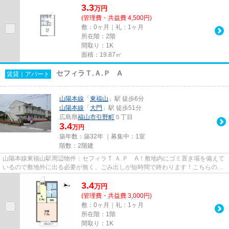
3.3
万
円
(管理費・共益費 4,500円)
敷：0ヶ月｜礼：1ヶ月
所在階：2階
間取り：1K
面積：19.87㎡
セフィラＴ.Ａ.Ｐ A
賃貸｜アパート
山陽本線
「
東福山
」駅 徒歩6分
山陽本線
「
大門
」駅 徒歩51分
広島県
福山市
引野町
５丁目
3.4
万円
築年数：築32年 ｜募集中：
1室
階数：2階建
山陽本線東福山駅周辺物件：セフィラＴ.Ａ.Ｐ A！敷地内にゴミ置き場を備えて
いるので敷地外に出る必要が無く、ごみ出しが短時間で終わります！こちらの物
件はアパートです！高いニー...
3.4
万
円
(管理費・共益費 3,000円)
敷：0ヶ月｜礼：1ヶ月
所在階：1階
間取り：1K