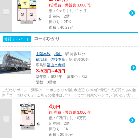
(管理費・共益費 3,000円)
敷：0ヶ月｜礼：1ヶ月
所在階：2階
間取り：2DK
面積：40.29㎡
コーポひかり
賃貸｜アパート
山陽本線
「
福山
」駅 徒歩14分
福塩線
「
備後本庄
」駅 徒歩36分
広島県
福山市
寺町
3.5
4
万円～
万円
築年数：築32年 ｜募集中：
3室
階数：3階建
こだわりポイント満載のコーポひかり♪福山市近辺での物件情報：大好評のあの物
件「コーポひかり」♪こちらの物件はアパートです♪お家でパソコン使いたい方に
オススメ、ネット回線工事済...
4
万
円
(管理費・共益費 3,000円)
敷：0万円｜礼：0万円
所在階：2階
間取り：1K
面積：20.90㎡