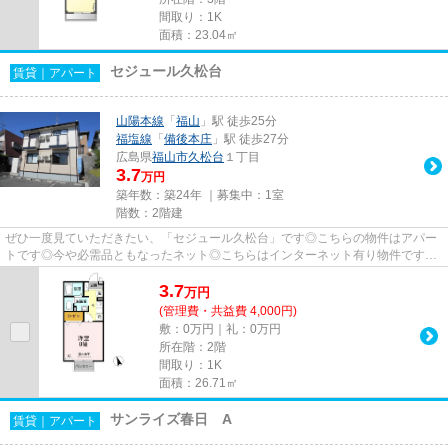
間取り：1K
面積：23.04㎡
セジュール久松台
賃貸｜アパート
山陽本線
「
福山
」駅 徒歩25分
福塩線
「
備後本庄
」駅 徒歩27分
広島県
福山市
久松台
１丁目
3.7
万円
築年数：築24年 ｜募集中：
1室
階数：2階建
ぜひ一度見ていただきたい、「セジュール久松台」です◎こちらの物件はアパー
トです◎今や必需品ともなったネット◎こちらはインターネット有り物件です
◎084-928-1818からエステート高橋...
3.7
万
円
(管理費・共益費 4,000円)
敷：0万円｜礼：0万円
所在階：2階
間取り：1K
面積：26.71㎡
サンライズ春日 A
賃貸｜アパート