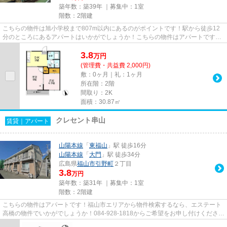
築年数：築39年 ｜募集中：
1室
階数：2階建
こちらの物件は旭小学校まで807m以内にあるのがポイントです！駅から徒歩12
分のところにあるアパートはいかがでしょうか！こちらの物件はアパートです！
物件に関する細かい内容は、084...
3.8
万
円
(管理費・共益費 2,000円)
敷：0ヶ月｜礼：1ヶ月
所在階：2階
間取り：2K
面積：30.87㎡
クレセント串山
賃貸｜アパート
山陽本線
「
東福山
」駅 徒歩16分
山陽本線
「
大門
」駅 徒歩34分
広島県
福山市
引野町
２丁目
3.8
万円
築年数：築31年 ｜募集中：
1室
階数：2階建
こちらの物件はアパートです！福山市エリアから物件検索するなら、エステート
高橋の物件でいかがでしょうか！084-928-1818からご希望をお申し付けください
ませ！