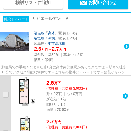
検討リストに追加
お問い合わせ
リビエールアン Ａ
賃貸｜アパート
福塩線
「
高木
」駅 徒歩13分
福塩線
「
鵜飼
」駅 徒歩23分
広島県
府中市
高木町
2.6
2.7
万円～
万円
築年数：築36年 ｜募集中：
2室
階数：2階建
郵便局での手続きなども徒歩6分に高木南郵便局があって楽ですよ☆駅まで徒歩
13分でアクセス可能な物件です☆こちらの物件はアパートです☆普段からパソコ
ンを使う方にオススメ物件、ネッ...
2.6
万
円
(管理費・共益費 3,000円)
敷：0万円｜礼：0万円
所在階：1階
間取り：1R
面積：20.03㎡
2.7
万
円
(管理費・共益費 3,000円)