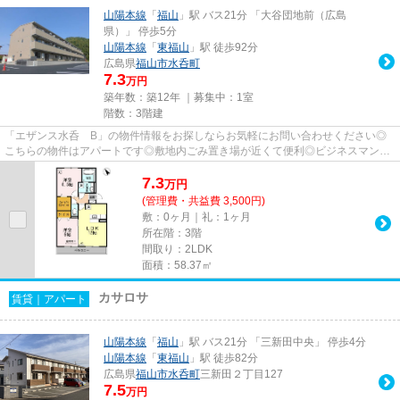
山陽本線
「
福山
」駅 バス21分 「大谷団地前（広島
県）」 停歩5分
山陽本線
「
東福山
」駅 徒歩92分
広島県
福山市
水呑町
7.3
万円
築年数：築12年 ｜募集中：
1室
階数：3階建
「エザンス水呑 B」の物件情報をお探しならお気軽にお問い合わせください◎
こちらの物件はアパートです◎敷地内ごみ置き場が近くて便利◎ビジネスマンに
は必須の、インターネット有り物...
7.3
万
円
(管理費・共益費 3,500円)
敷：0ヶ月｜礼：1ヶ月
所在階：3階
間取り：2LDK
面積：58.37㎡
カサロサ
賃貸｜アパート
山陽本線
「
福山
」駅 バス21分 「三新田中央」 停歩4分
山陽本線
「
東福山
」駅 徒歩82分
広島県
福山市
水呑町
三新田２丁目127
7.5
万円