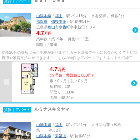
Ｍａｉ Ｄｅａ
賃貸｜アパート
山陽本線
「
福山
」駅 バス16分 「水呑薬師」 停歩3分
福塩線
「
備後本庄
」駅 徒歩51分
広島県
福山市
水呑町
字中新田１８４
4.7
万円
築年数：築19年 ｜募集中：
1室
階数：2階建
徒歩20分の場所に光小学校があります！カード決済で手元にお金がなくても初期
費用や家賃支払いができます！こちらの物件はアパートです！ネットの回線工事
が済んでいるのですぐにパソ...
4.7
万
円
(管理費・共益費 2,800円)
敷：0ヶ月｜礼：0ヶ月
所在階：1階
間取り：1LDK
面積：48.39㎡
ルミナスキタヤマ
賃貸｜アパート
山陽本線
「
福山
」駅 バス21分 「大谷団地前（広島
県）」 停歩2分
山陽本線
「
東福山
」駅 徒歩88分