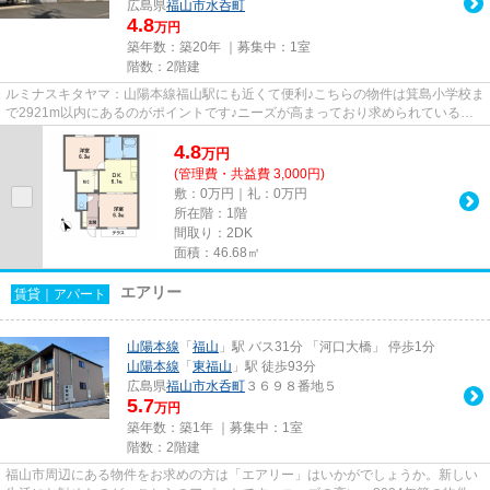
広島県
福山市
水呑町
4.8
万円
築年数：築20年 ｜募集中：
1室
階数：2階建
ルミナスキタヤマ：山陽本線福山駅にも近くて便利♪こちらの物件は箕島小学校ま
で2921m以内にあるのがポイントです♪ニーズが高まっており求められている設
備が敷地内ごみ置き場です♪こ...
4.8
万
円
(管理費・共益費 3,000円)
敷：0万円｜礼：0万円
所在階：1階
間取り：2DK
面積：46.68㎡
エアリー
賃貸｜アパート
山陽本線
「
福山
」駅 バス31分 「河口大橋」 停歩1分
山陽本線
「
東福山
」駅 徒歩93分
広島県
福山市
水呑町
３６９８番地５
5.7
万円
築年数：築1年 ｜募集中：
1室
階数：2階建
福山市周辺にある物件をお求めの方は「エアリー」はいかがでしょうか。新しい