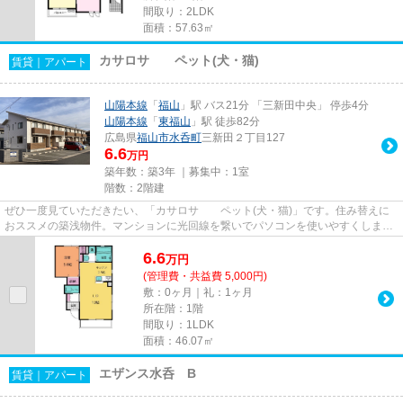
間取り：2LDK
面積：57.63㎡
カサロサ ペット(犬・猫)
賃貸｜アパート
山陽本線
「
福山
」駅 バス21分 「三新田中央」 停歩4分
山陽本線
「
東福山
」駅 徒歩82分
広島県
福山市
水呑町
三新田２丁目127
6.6
万円
築年数：築3年 ｜募集中：
1室
階数：2階建
ぜひ一度見ていただきたい、「カサロサ ペット(犬・猫)」です。住み替えに
おススメの築浅物件。マンションに光回線を繋いでパソコンを使いやすくしまし
た。これからペットを飼いた...
6.6
万
円
(管理費・共益費 5,000円)
敷：0ヶ月｜礼：1ヶ月
所在階：1階
間取り：1LDK
面積：46.07㎡
エザンス水呑 B
賃貸｜アパート