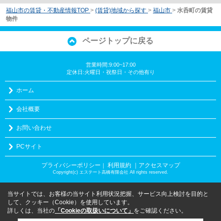
福山市の賃貸・不動産情報TOP
>
(賃貸)地域から探す
>
福山市
>
水呑町の賃貸
物件
ページトップに戻る
営業時間:9:00~17:00
定休日:火曜日・祝祭日・その他有り
ホーム
会社概要
お問い合わせ
PCサイト
プライバシーポリシー
利用規約
｜アクセスマップ
｜
Copyright(c) エステート高橋有限会社 All rights reserved.
当サイトでは、お客様の当サイト利用状況把握、サービス向上検討を目的と
して、クッキー（Cookie）を使用しています。
詳しくは、当社の
「Cookieの取扱いについて」
をご確認ください。