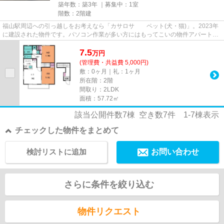
築年数：築3年 ｜募集中：
1室
階数：2階建
福山駅周辺への引っ越しをお考えなら「カサロサ ペット(犬・猫)」。2023年
に建設された物件です。パソコン作業が多い方にはもってこいの物件アパート、
光回線導入済み。これからペ...
7.5
万
円
(管理費・共益費 5,000円)
敷：0ヶ月｜礼：1ヶ月
所在階：2階
間取り：2LDK
面積：57.72㎡
該当公開件数
7
棟 空き数
7
件
1-7
棟表示
チェックした物件をまとめて
検討リストに追加
お問い合わせ
さらに条件を絞り込む
物件リクエスト