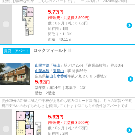
生活にお勧めなのが、こちらのアパートです。ニーズの高い、2024年築の物件
で、オシャレな室内が魅力的。...
5.7
万
円
(管理費・共益費 3,500円)
敷：0ヶ月｜礼：6.7万円
所在階：1階
間取り：1LDK
面積：40.11㎡
ロックフィールドⅢ
賃貸｜アパート
山陽本線
「
福山
」駅 バス25分 「商業高校前」 停歩3分
山陽本線
「
東福山
」駅 徒歩86分
広島県
福山市
水呑町
字畝ノ丸２６６５番地２
5.9
万円
築年数：築14年 ｜募集中：
1室
階数：2階建
徒歩29分の距離に誠之中学校があるのも魅力◎カード決済は、月々の家賃や初期
費用支払いのわずらわしさを解消してくれます◎こちらの物件はアパートです◎
エステート高橋がお届けする福山...
5.9
万
円
(管理費・共益費 3,500円)
敷：0ヶ月｜礼：6.9万円
所在階：2階