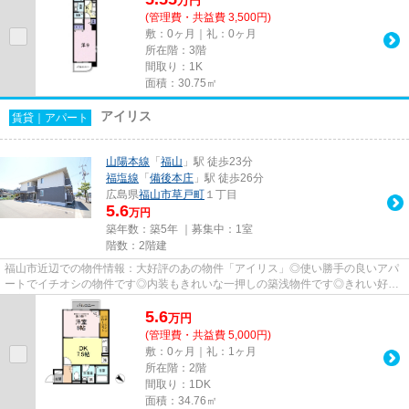
万
円
(管理費・共益費 3,500円)
敷：0ヶ月｜礼：0ヶ月
所在階：3階
間取り：1K
面積：30.75㎡
アイリス
賃貸｜アパート
山陽本線
「
福山
」駅 徒歩23分
福塩線
「
備後本庄
」駅 徒歩26分
広島県
福山市
草戸町
１丁目
5.6
万円
築年数：築5年 ｜募集中：
1室
階数：2階建
福山市近辺での物件情報：大好評のあの物件「アイリス」◎使い勝手の良いアパ
ートでイチオシの物件です◎内装もきれいな一押しの築浅物件です◎きれい好き
な方、古い物件は苦手という方に...
5.6
万
円
(管理費・共益費 5,000円)
敷：0ヶ月｜礼：1ヶ月
所在階：2階
間取り：1DK
面積：34.76㎡