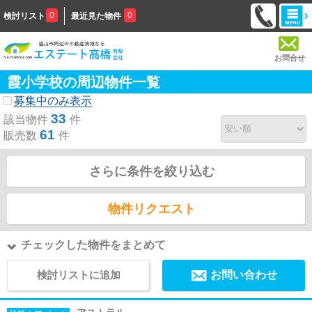
0
0
検討リスト
最近見た物件
お問合せ
霞小学校の周辺物件一覧
募集中のみ表示
33
該当物件
件
61
販売数
件
さらに条件を絞り込む
物件リクエスト
チェックした物件をまとめて
検討リストに追加
お問い合わせ