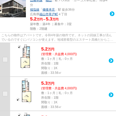
山陽本線
「
福山
」駅 バス8分 「ホーコス本社前」 停歩4
分
福塩線
「
備後本庄
」駅 徒歩36分
広島県
福山市
草戸町
４丁目
5.2
5.3
万円～
万円
築年数：築4年 ｜募集中：
3室
階数：2階建
こちらの物件はアパートです。令和4年築の物件です。ネットの回線工事が済ん
でいるのですぐにパソコンが使えます。地域密着型のエステート高橋だからこそ
ご紹介できるお部屋があります...
5.2
万
円
(管理費・共益費 4,000円)
敷：1ヶ月｜礼：0ヶ月
所在階：1階
間取り：1K
面積：33.56㎡
5.3
万
円
(管理費・共益費 4,000円)
敷：1ヶ月｜礼：0ヶ月
所在階：1階
間取り：1K
面積：33.56㎡