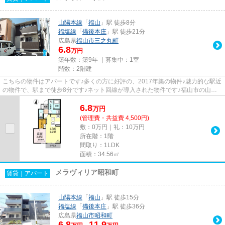
山陽本線
「
福山
」駅 徒歩8分
福塩線
「
備後本庄
」駅 徒歩21分
広島県
福山市
三之丸町
6.8
万円
築年数：築9年 ｜募集中：
1室
階数：2階建
こちらの物件はアパートです♪多くの方に好評の、2017年築の物件♪魅力的な駅近
の物件で、駅まで徒歩8分です♪ネット回線が導入された物件です♪福山市の山陽
本線福山近辺にある物件の事な...
6.8
万
円
(管理費・共益費 4,500円)
敷：0万円｜礼：10万円
所在階：1階
間取り：1LDK
面積：34.56㎡
メラヴィリア昭和町
賃貸｜アパート
山陽本線
「
福山
」駅 徒歩15分
福塩線
「
備後本庄
」駅 徒歩36分
広島県
福山市
昭和町
6.8
11.9