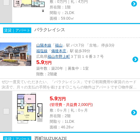
敷：0万円｜礼：4万円
所在階：1階
間取り：2LDK
面積：59.00㎡
パラクレイシス
賃貸｜アパート
山陽本線
「
福山
」駅 バス7分 「古地」 停歩3分
福塩線
「
備後本庄
」駅 徒歩39分
広島県
福山市
野上町
３丁目１６番３７号
5.9
万円
築年数：築20年 ｜募集中：
1室
階数：2階建
ぜひ一度見ていただきたい、「パラクレイシス」です◎初期費用や家賃のカード
決済で、月々の支払の手間を省けます◎こちらの物件はアパートです◎物件探し
の事ならエステート高橋にお任せ...
5.9
万
円
(管理費・共益費 2,000円)
敷：0ヶ月｜礼：0ヶ月
所在階：2階
間取り：1LDK
面積：46.28㎡
西町SUZUKAZE
賃貸｜アパート