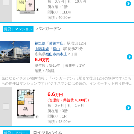
敷：0万円｜礼：10万円
所在階：1階
間取り：1LDK
面積：40.20㎡
バンガーデン
賃貸｜マンション
福塩線
「
備後本庄
」駅 徒歩12分
山陽本線
「
福山
」駅 徒歩21分
広島県
福山市
南本庄
２丁目
6.6
万円
築年数：築15年 ｜募集中：
1室
階数：3階建
気になるイチオシ物件情報：「バンガーデン」♪駅まで徒歩12分の物件です♪こち
らの物件はマンションです♪ビジネスマンには必須の、インターネット有り物件で
す♪豊富な物件情報を扱うエ...
6.6
万
円
(管理費・共益費 4,000円)
敷：0ヶ月｜礼：1ヶ月
所在階：3階
間取り：1R
面積：48.90㎡
ロイヤルハイム
賃貸｜アパート