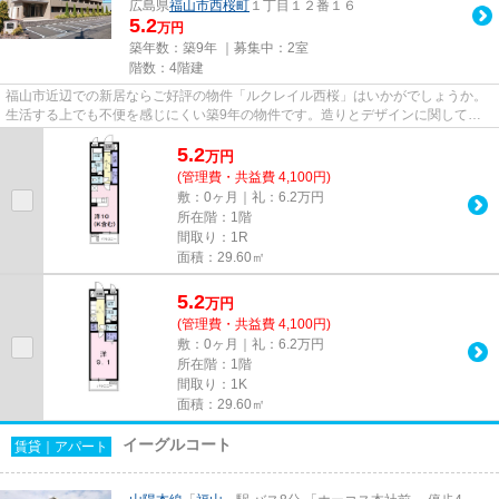
広島県
福山市
西桜町
１丁目１２番１６
5.2
万円
築年数：築9年 ｜募集中：
2室
階数：4階建
福山市近辺での新居ならご好評の物件「ルクレイル西桜」はいかがでしょうか。
生活する上でも不便を感じにくい築9年の物件です。造りとデザインに関して、
自信をもって情報を提供できる...
5.2
万
円
(管理費・共益費 4,100円)
敷：0ヶ月｜礼：6.2万円
所在階：1階
間取り：1R
面積：29.60㎡
5.2
万
円
(管理費・共益費 4,100円)
敷：0ヶ月｜礼：6.2万円
所在階：1階
間取り：1K
面積：29.60㎡
イーグルコート
賃貸｜アパート