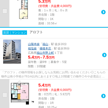
5.3
万
円
(管理費・共益費 4,000円)
敷：1ヶ月｜礼：0ヶ月
所在階：1階
間取り：1K
面積：33.56㎡
アロフト
賃貸｜マンション
山陽本線
「
福山
」駅 徒歩16分
福塩線
「
備後本庄
」駅 徒歩36分
広島県
福山市
野上町
１丁目
5.4
7.5
万円～
万円
築年数：築9年 ｜募集中：
5室
階数：10階建
「アロフト」の物件情報をお探しならお気軽にお問い合わせください◎こちらの
物件は南小学校が761m以内にあります◎地上10階建ての物件◎今や必需品とも
なったネット◎こちらはインターネ...
5.4
万
円
(管理費・共益費 6,000円)
敷：0万円｜礼：5.9万円
所在階：1階
間取り：1R
面積：33.25㎡