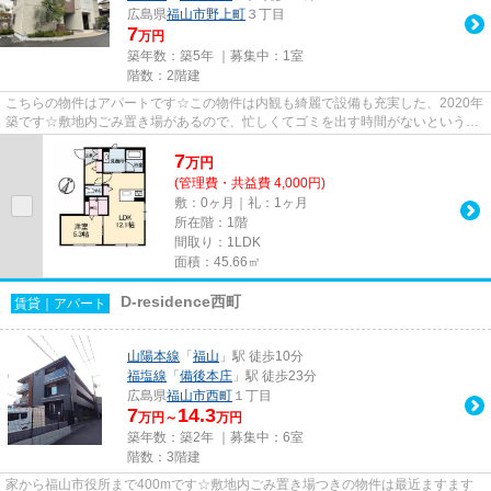
広島県
福山市
野上町
３丁目
7
万円
築年数：築5年 ｜募集中：
1室
階数：2階建
こちらの物件はアパートです☆この物件は内観も綺麗で設備も充実した、2020年
築です☆敷地内ごみ置き場があるので、忙しくてゴミを出す時間がないという方
も安心です☆ビジネスマンには必...
7
万
円
(管理費・共益費 4,000円)
敷：0ヶ月｜礼：1ヶ月
所在階：1階
間取り：1LDK
面積：45.66㎡
D-residence西町
賃貸｜アパート
山陽本線
「
福山
」駅 徒歩10分
福塩線
「
備後本庄
」駅 徒歩23分
広島県
福山市
西町
１丁目
7
14.3
万円～
万円
築年数：築2年 ｜募集中：
6室
階数：3階建
家から福山市役所まで400mです☆敷地内ごみ置き場つきの物件は最近ますます