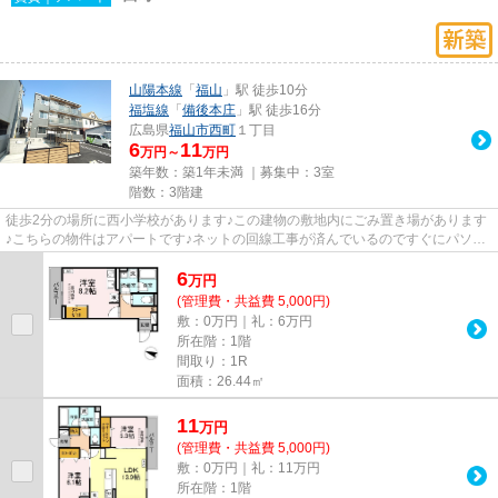
山陽本線
「
福山
」駅 徒歩10分
福塩線
「
備後本庄
」駅 徒歩16分
広島県
福山市
西町
１丁目
6
11
万円～
万円
築年数：築1年未満 ｜募集中：
3室
階数：3階建
徒歩2分の場所に西小学校があります♪この建物の敷地内にごみ置き場があります
♪こちらの物件はアパートです♪ネットの回線工事が済んでいるのですぐにパソコ
ンが使えます♪エステート高橋...
6
万
円
(管理費・共益費 5,000円)
敷：0万円｜礼：6万円
所在階：1階
間取り：1R
面積：26.44㎡
11
万
円
(管理費・共益費 5,000円)
敷：0万円｜礼：11万円
所在階：1階