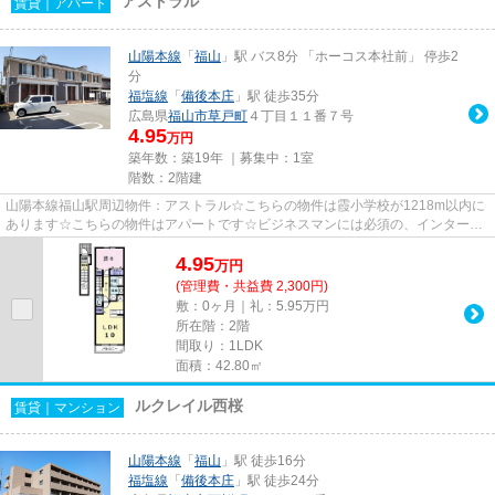
アストラル
賃貸｜アパート
山陽本線
「
福山
」駅 バス8分 「ホーコス本社前」 停歩2
分
福塩線
「
備後本庄
」駅 徒歩35分
広島県
福山市
草戸町
４丁目１１番７号
4.95
万円
築年数：築19年 ｜募集中：
1室
階数：2階建
山陽本線福山駅周辺物件：アストラル☆こちらの物件は霞小学校が1218m以内に
あります☆こちらの物件はアパートです☆ビジネスマンには必須の、インターネ
ット有り物件です☆エステート高橋...
4.95
万
円
(管理費・共益費 2,300円)
敷：0ヶ月｜礼：5.95万円
所在階：2階
間取り：1LDK
面積：42.80㎡
ルクレイル西桜
賃貸｜マンション
山陽本線
「
福山
」駅 徒歩16分
福塩線
「
備後本庄
」駅 徒歩24分