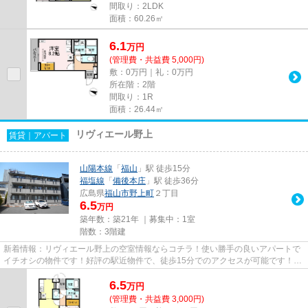
間取り：2LDK
面積：60.26㎡
6.1
万
円
(管理費・共益費 5,000円)
敷：0万円｜礼：0万円
所在階：2階
間取り：1R
面積：26.44㎡
リヴィエール野上
賃貸｜アパート
山陽本線
「
福山
」駅 徒歩15分
福塩線
「
備後本庄
」駅 徒歩36分
広島県
福山市
野上町
２丁目
6.5
万円
築年数：築21年 ｜募集中：
1室
階数：3階建
新着情報：リヴィエール野上の空室情報ならコチラ！使い勝手の良いアパートで
イチオシの物件です！好評の駅近物件で、徒歩15分でのアクセスが可能です！新
たな回線工事の必要ない、イ...
6.5
万
円
(管理費・共益費 3,000円)