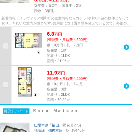
万円～
万円
築年数：築2年 ｜募集中：
2室
階数：3階建
新着情報：メラヴィリア昭和町の空室情報ならコチラ♪令和6年築の物件となって
おり、きれいな室内が魅力です♪共用部にゴミ置き場を備えているので、外部の人
にごみを見られたりするリス...
6.8
万
円
(管理費・共益費 4,500円)
敷：0万円｜礼：7万円
所在階：1階
間取り：1LDK
面積：31.96㎡
11.9
万
円
(管理費・共益費 4,500円)
敷：0ヶ月｜礼：1ヶ月
所在階：3階
間取り：2LDK
面積：50.89㎡
Ｒａｒｅ Ｍａｉｓｏｎ
賃貸｜アパート
山陽本線
「
福山
」駅 徒歩27分
福塩線
「
備後本庄
」駅 徒歩40分