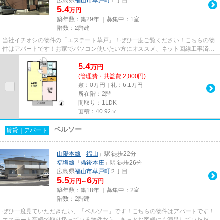
広島県
福山市
草戸町
１丁目
5.4
万円
築年数：築29年 ｜募集中：
1室
階数：2階建
当社イチオシの物件の「エステート草戸」！ぜひ一度ご覧ください！こちらの物
件はアパートです！お家でパソコン使いたい方にオススメ、ネット回線工事済み
物件！福山市での物件探しな...
5.4
万
円
(管理費・共益費 2,000円)
敷：0万円｜礼：6.1万円
所在階：2階
間取り：1LDK
面積：40.92㎡
ベルソー
賃貸｜アパート
山陽本線
「
福山
」駅 徒歩22分
福塩線
「
備後本庄
」駅 徒歩26分
広島県
福山市
草戸町
２丁目
5.5
6
万円～
万円
築年数：築18年 ｜募集中：
2室
階数：2階建
ぜひ一度見ていただきたい、「ベルソー」です！こちらの物件はアパートです！
エステート高橋で取り扱っている物件なら、きっとお客様にも満足していただけ