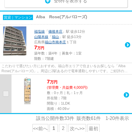
全6件を表示する
Alba Rose(アルバローズ)
賃貸｜マンション
福塩線
「
備後本庄
」駅 徒歩12分
山陽本線
「
福山
」駅 徒歩13分
広島県
福山市
南本庄
１丁目
7
万円
築年数：築4年 ｜募集中：
1室
階数：7階建
こだわりで選びたい方におすすめ。福山市エリアで住まいをお探しなら「Alba
Rose(アルバローズ)」。周辺に2駅あるので電車通勤しやすいです。ご好評の築
浅物件で優雅な生活をおくりま...
7
万
円
(管理費・共益費 4,000円)
敷：0ヶ月｜礼：1ヶ月
所在階：7階
間取り：1LDK
面積：40.09㎡
該当公開件数
33
件 販売数
61
件
1-20
件表示
1
2
<<前へ
次へ>>
最初