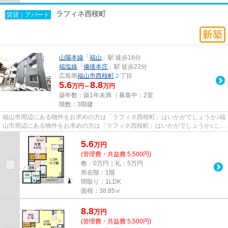
ラフィネ西桜町
賃貸｜アパート
山陽本線
「
福山
」駅 徒歩16分
福塩線
「
備後本庄
」駅 徒歩22分
広島県
福山市
西桜町
２丁目
5.6
8.8
万円～
万円
築年数：築1年未満 ｜募集中：
2室
階数：3階建
福山市周辺にある物件をお求めの方は「ラフィネ西桜町」はいかがでしょうか♪福
山市周辺にある物件をお求めの方は「ラフィネ西桜町」はいかがでしょうか♪こち
らの物件はアパートです♪普...
5.6
万
円
(管理費・共益費 5,500円)
敷：0万円｜礼：5万円
所在階：1階
間取り：1LDK
面積：38.85㎡
8.8
万
円
(管理費・共益費 5,500円)