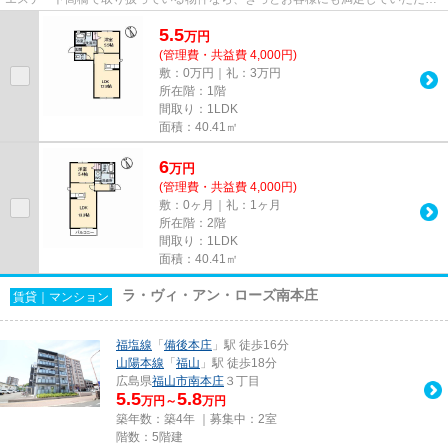
るでしょう！まずは084-928-1...
5.5
万
円
(管理費・共益費 4,000円)
敷：0万円｜礼：3万円
所在階：1階
間取り：1LDK
面積：40.41㎡
6
万
円
(管理費・共益費 4,000円)
敷：0ヶ月｜礼：1ヶ月
所在階：2階
間取り：1LDK
面積：40.41㎡
ラ・ヴィ・アン・ローズ南本庄
賃貸｜マンション
福塩線
「
備後本庄
」駅 徒歩16分
山陽本線
「
福山
」駅 徒歩18分
広島県
福山市
南本庄
３丁目
5.5
5.8
万円～
万円
築年数：築4年 ｜募集中：
2室
階数：5階建