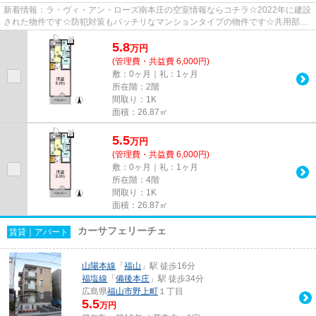
新着情報：ラ・ヴィ・アン・ローズ南本庄の空室情報ならコチラ☆2022年に建設
された物件です☆防犯対策もバッチリなマンションタイプの物件です☆共用部に
はエレベータ・敷地内ごみ置き場...
5.8
万
円
(管理費・共益費 6,000円)
敷：0ヶ月｜礼：1ヶ月
所在階：2階
間取り：1K
面積：26.87㎡
5.5
万
円
(管理費・共益費 6,000円)
敷：0ヶ月｜礼：1ヶ月
所在階：4階
間取り：1K
面積：26.87㎡
カーサフェリーチェ
賃貸｜アパート
山陽本線
「
福山
」駅 徒歩16分
福塩線
「
備後本庄
」駅 徒歩34分
広島県
福山市
野上町
１丁目
5.5
万円