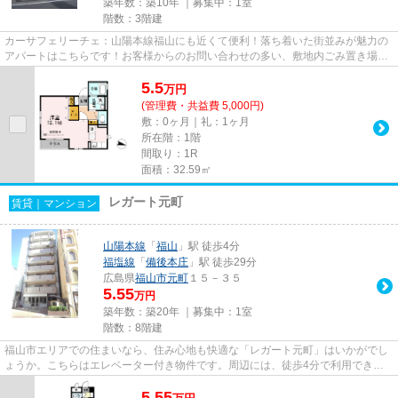
築年数：築10年 ｜募集中：
1室
階数：3階建
カーサフェリーチェ：山陽本線福山にも近くて便利！落ち着いた街並みが魅力の
アパートはこちらです！お客様からのお問い合わせの多い、敷地内ごみ置き場が
あります！新たな回線工事の...
5.5
万
円
(管理費・共益費 5,000円)
敷：0ヶ月｜礼：1ヶ月
所在階：1階
間取り：1R
面積：32.59㎡
レガート元町
賃貸｜マンション
山陽本線
「
福山
」駅 徒歩4分
福塩線
「
備後本庄
」駅 徒歩29分
広島県
福山市
元町
１５－３５
5.55
万円
築年数：築20年 ｜募集中：
1室
階数：8階建
福山市エリアでの住まいなら、住み心地も快適な「レガート元町」はいかがでし
ょうか。こちらはエレベーター付き物件です。周辺には、徒歩4分で利用できる
駅があります。マンションタイ...
5.55