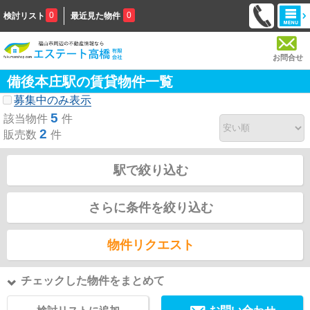
0
0
検討リスト
最近見た物件
お問合せ
備後本庄駅の賃貸物件一覧
募集中のみ表示
5
該当物件
件
2
販売数
件
駅で絞り込む
さらに条件を絞り込む
物件リクエスト
チェックした物件をまとめて