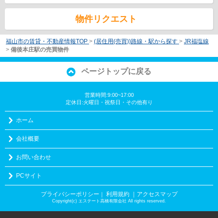
物件リクエスト
福山市の賃貸・不動産情報TOP
>
(居住用(売買))路線・駅から探す
>
JR福塩線
>
備後本庄駅の売買物件
ページトップに戻る
営業時間:9:00~17:00
定休日:火曜日・祝祭日・その他有り
ホーム
会社概要
お問い合わせ
PCサイト
プライバシーポリシー
利用規約
｜アクセスマップ
｜
Copyright(c) エステート高橋有限会社 All rights reserved.