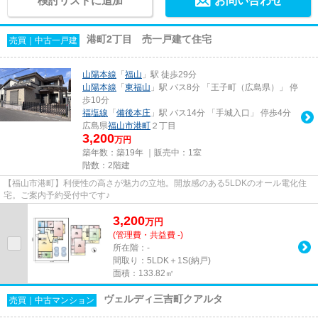
検討リストに追加
お問い合わせ
港町2丁目 売一戸建て住宅
売買｜中古一戸建
山陽本線
「
福山
」駅 徒歩29分
山陽本線
「
東福山
」駅 バス8分 「王子町（広島県）」 停
歩10分
福塩線
「
備後本庄
」駅 バス14分 「手城入口」 停歩4分
広島県
福山市
港町
２丁目
3,200
万円
築年数：築19年 ｜販売中：
1室
階数：2階建
【福山市港町】利便性の高さが魅力の立地。開放感のある5LDKのオール電化住
宅。ご案内予約受付中です♪
3,200
万
円
(管理費・共益費 -)
所在階：-
間取り：5LDK＋1S(納戸)
面積：133.82㎡
ヴェルディ三吉町クアルタ
売買｜中古マンション