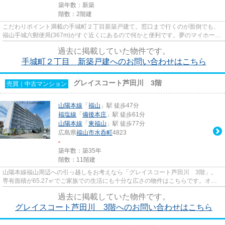
築年数：新築
階数：2階建
こだわりポイント満載の手城町２丁目新築戸建て。窓口まで行くのが面倒でも、
福山手城六郵便局(367m)がすぐ近くにあるので何かと便利です。夢のマイホーム
は思い切って新築の戸建ては...
過去に掲載していた物件です。
手城町２丁目 新築戸建へのお問い合わせはこちら
グレイスコート芦田川 3階
売買｜中古マンション
山陽本線
「
福山
」駅 徒歩47分
福塩線
「
備後本庄
」駅 徒歩61分
山陽本線
「
東福山
」駅 徒歩77分
広島県
福山市
水呑町
4823
-
築年数：築35年
階数：11階建
山陽本線福山周辺への引っ越しをお考えなら「グレイスコート芦田川 3階」。
専有面積が65.27㎡でご家族での生活にも十分な広さの物件はこちらです。オー
トロック付きなので、安心して...
過去に掲載していた物件です。
グレイスコート芦田川 3階へのお問い合わせはこちら