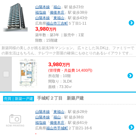
山陽本線
「
福山
」駅 徒歩23分
福塩線
「
備後本庄
」駅 徒歩38分
山陽本線
「
東福山
」駅 徒歩43分
広島県
福山市
三吉町
５丁目1-11
3,980
万円
築年数：築3年 ｜販売中：
1室
階数：15階建
新築同様の美しさが残る築浅3年マンション。 広々とした3LDKは、ファミリーで
の新生活はもちろん、テレワーク部屋の確保にもゆとりのあるレイアウトです。
最新設備の使い心地とキレイ...
3,980
万
円
(管理費・共益費 14,400円)
所在階：10階
間取り：3LDK
面積：73.30㎡
手城町２丁目 新築戸建
売買｜新築一戸建
山陽本線
「
東福山
」駅 徒歩28分
山陽本線
「
福山
」駅 徒歩38分
福塩線
「
備後本庄
」駅 徒歩61分
広島県
福山市
手城町
２丁目21-16-6
-