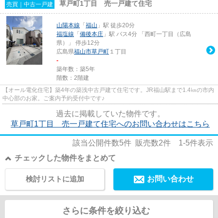
草戸町1丁目 売一戸建て住宅
売買｜中古一戸建
山陽本線
「
福山
」駅 徒歩20分
福塩線
「
備後本庄
」駅 バス4分 「西町一丁目（広島
県）」 停歩12分
広島県
福山市
草戸町
１丁目
-
築年数：築5年
階数：2階建
【オール電化住宅】築4年の築浅中古戸建て住宅です。JR福山駅まで1.4㎞の市内
中心部のお家。ご案内予約受付中です♪
過去に掲載していた物件です。
草戸町1丁目 売一戸建て住宅へのお問い合わせはこちら
該当公開件数
5
件 販売数
2
件
1-5
件表示
チェックした物件をまとめて
検討リストに追加
お問い合わせ
さらに条件を絞り込む