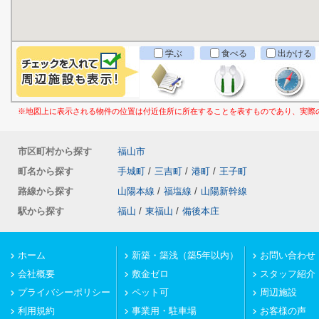
学ぶ
食べる
出かける
※地図上に表示される物件の位置は付近住所に所在することを表すものであり、実際
市区町村から探す
福山市
町名から探す
手城町
/
三吉町
/
港町
/
王子町
路線から探す
山陽本線
/
福塩線
/
山陽新幹線
駅から探す
福山
/
東福山
/
備後本庄
ホーム
新築・築浅（築5年以内）
お問い合わせ
会社概要
敷金ゼロ
スタッフ紹介
プライバシーポリシー
ペット可
周辺施設
利用規約
事業用・駐車場
お客様の声