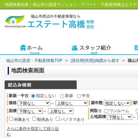
地図検索結果｜福山市の賃貸マンション・アパート・不動産情報はエステ
福山市の賃貸・不動産情報TOP
>
(居住用(売買))地図から探す
>
福山
地図検索画面
新築・中古
指定しない
新築
中古
価格
築年数
駅
～
面積
間取り
ワンルーム
～
土地面積
～
画像あり
動画あり
パノラマあり
さらに条件を指定して絞り込
む